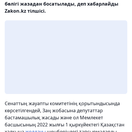
бөлігі жазадан босатылады, деп хабарлайды
Zakon.kz тілшісі.
Сенаттың жауапты комитетінің қорытындысында
көрсетілгендей, Заң жобасына депутаттар
бастамашылық жасады және ол Мемлекет
басшысының 2022 жылғы 1 қыркүйектегі Қазақстан
халқына
жолдауы
шеңберіндегі тапсырмаларды