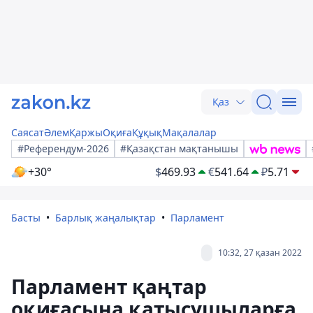
Қаз
Саясат
Әлем
Қаржы
Оқиға
Құқық
Мақалалар
#Референдум-2026
#Қазақстан мақтанышы
+30°
$
469.93
€
541.64
₽
5.71
Басты
Барлық жаңалықтар
Парламент
10:32, 27 қазан 2022
Парламент қаңтар
оқиғасына қатысушыларға