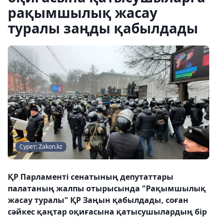
рақымшылық жасау
туралы заңды қабылдады
Сурет: Zakon.kz
ҚР Парламенті сенатының депутаттары
палатаның жалпы отырысында "Рақымшылық
жасау туралы" ҚР Заңын қабылдады, соған
сәйкес қаңтар оқиғасына қатысушылардың бір