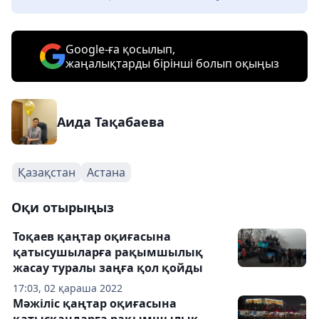
Google-ға қосылып,
жаңалықтарды бірінші болып оқыңыз
Аида Тақабаева
Қазақстан
Астана
Оқи отырыңыз
Тоқаев қаңтар оқиғасына
қатысушыларға рақымшылық
жасау туралы заңға қол қойды
17:03, 02 қараша 2022
Мәжіліс қаңтар оқиғасына
қатысқандарға рақымшылық