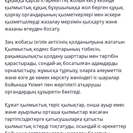
құқыққа қарсы іс-әрекеттің жолын кесу кезінде
қылмыстық құқық бұзушылыққа жол берген құқық
қорғау органдарының қызметкерлері мен әскери
қызметшілерді жазалау мерзімін қысқарту және
жазаны өтеуден босату.
Заң жобасы ізгілік актісінің қолданылуына жататын
Қылмыстық кодекс баптарының тізбесін,
рақымшылықты қолдану шарттары мен тәртібін
қарастырады, сондай-ақ босатылған адамдарды
орналастыру, жұмысқа тұрғызу, оларға әлеуметтік
және өзге де көмек көрсету жөніндегі іс-шаралар
бойынша Үкімет пен жергілікті атқарушы
органдардың құзыретін бекітеді.
Құжат қылмыстық теріс қылықтар, онша ауыр емес
және ауырлығы орташа қылмыстар жасаған
тәртіпсіздіктерге қатысушыларға қатысты
қылмыстық істерді тоқтатуды, осындай іс-әрекеттер