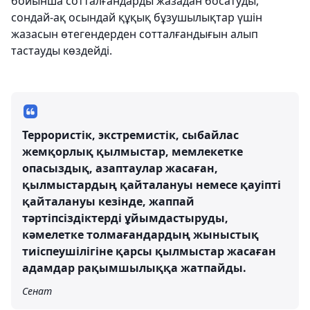
бойынша сотталғандарды жазадан босатуды,
сондай-ақ осындай құқық бұзушылықтар үшін
жазасын өтегендерден сотталғандығын алып
тастауды көздейді.
Террористік, экстремистік, сыбайлас
жемқорлық қылмыстар, мемлекетке
опасыздық, азаптаулар жасаған,
қылмыстардың қайталануы немесе қауіпті
қайталануы кезінде, жаппай
тәртіпсіздіктерді ұйымдастыруды,
кәмелетке толмағандардың жыныстық
тиіспеушілігіне қарсы қылмыстар жасаған
адамдар рақымшылыққа жатпайды.
Сенат