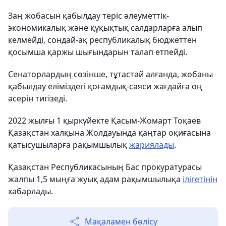
Заң жобасын қабылдау теріс әлеуметтік-
экономикалық және құқықтық салдарларға алып
келмейді, сондай-ақ республикалық бюджеттен
қосымша қаржы шығындарын талап етпейді.
Сенаторлардың сөзінше, тұтастай алғанда, жобаны
қабылдау еліміздегі қоғамдық-саяси жағдайға оң
әсерін тигізеді.
2022 жылғы 1 қыркүйекте Қасым-Жомарт Тоқаев
Қазақстан халқына Жолдауында қаңтар оқиғасына
қатысушыларға рақымшылық
жариялады
.
Қазақстан Республикасының Бас прокуратурасы
жалпы 1,5 мыңға жуық адам рақымшылықа
ілігетінін
хабарлады.
Мақаламен бөлісу