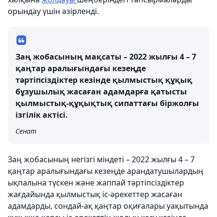
орындау үшін әзірленді.
Заң жобасының мақсаты – 2022 жылғы 4 – 7
қаңтар аралығындағы кезеңде
тәртіпсіздіктер кезінде қылмыстық құқық
бұзушылық жасаған адамдарға қатысты
қылмыстық-құқықтық сипаттағы біржолғы
ізгілік актісі.
Сенат
Заң жобасының негізгі міндеті – 2022 жылғы 4 – 7
қаңтар аралығындағы кезеңде арандатушылардың
ықпалына түскен және жаппай тәртіпсіздіктер
жағдайында қылмыстық іс-әрекеттер жасаған
адамдарды, сондай-ақ қаңтар оқиғалары уақытында