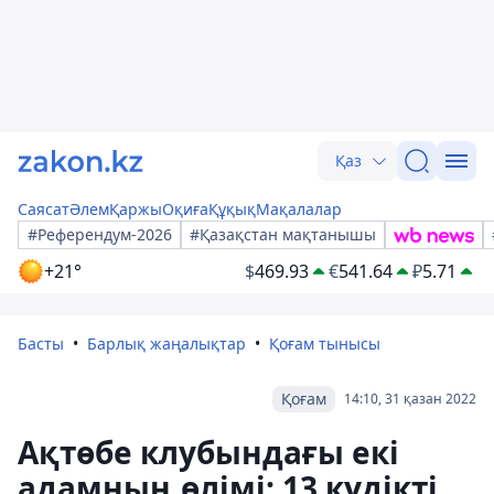
Қаз
Саясат
Әлем
Қаржы
Оқиға
Құқық
Мақалалар
#Референдум-2026
#Қазақстан мақтанышы
+21°
$
469.93
€
541.64
₽
5.71
Басты
Барлық жаңалықтар
Қоғам тынысы
Қоғам
14:10, 31 қазан 2022
Ақтөбе клубындағы екі
адамның өлімі: 13 күдікті