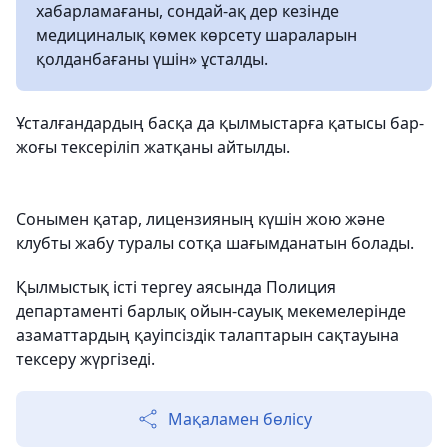
хабарламағаны, сондай-ақ дер кезінде
медициналық көмек көрсету шараларын
қолданбағаны үшін» ұсталды.
Ұсталғандардың басқа да қылмыстарға қатысы бар-
жоғы тексеріліп жатқаны айтылды.
Сонымен қатар, лицензияның күшін жою және
клубты жабу туралы сотқа шағымданатын болады.
Қылмыстық істі тергеу аясында Полиция
департаменті барлық ойын-сауық мекемелерінде
азаматтардың қауіпсіздік талаптарын сақтауына
тексеру жүргізеді.
Мақаламен бөлісу