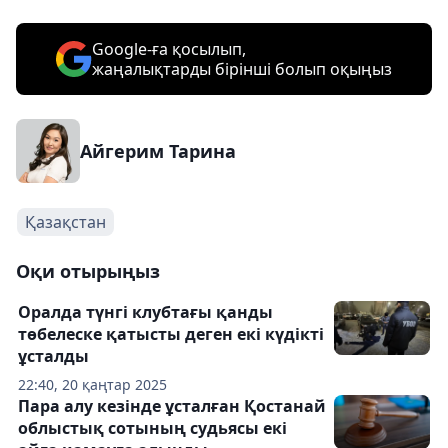
Google-ға қосылып,
жаңалықтарды бірінші болып оқыңыз
Айгерим Тарина
Қазақстан
Оқи отырыңыз
Оралда түнгі клубтағы қанды
төбелеске қатысты деген екі күдікті
ұсталды
22:40, 20 қаңтар 2025
Пара алу кезінде ұсталған Қостанай
облыстық сотының судьясы екі