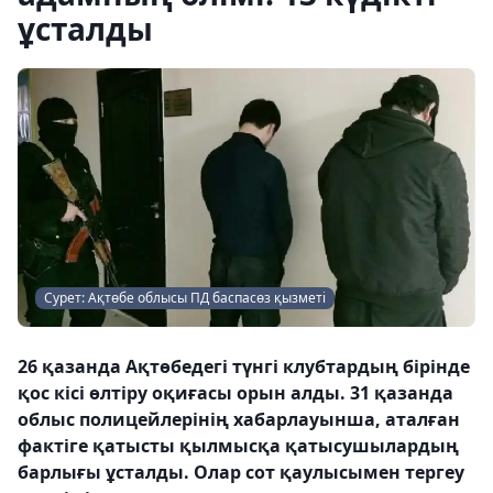
ұсталды
Сурет: Ақтөбе облысы ПД баспасөз қызметі
26 қазанда Ақтөбедегі түнгі клубтардың бірінде
қос кісі өлтіру оқиғасы орын алды. 31 қазанда
облыс полицейлерінің хабарлауынша, аталған
фактіге қатысты қылмысқа қатысушылардың
барлығы ұсталды. Олар сот қаулысымен тергеу