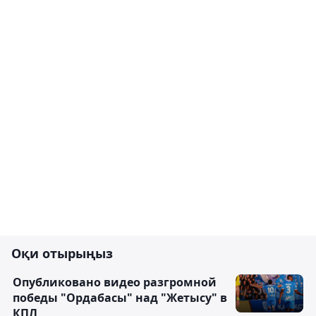
Оқи отырыңыз
Опубликовано видео разгромной
победы "Ордабасы" над "Жетысу" в
КПЛ