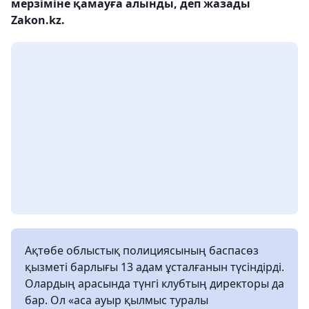
мерзіміне қамауға алынды, деп жазады
Zakon.kz.
Ақтөбе облыстық полициясының баспасөз
қызметі барлығы 13 адам ұсталғанын түсіндірді.
Олардың арасында түнгі клубтың директоры да
бар. Ол «аса ауыр қылмыс туралы