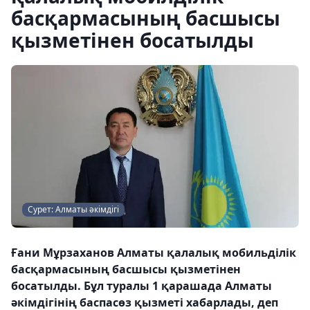
басқармасының басшысы
қызметінен босатылды
Сурет: Алматы әкімдігі
Ғани Мұрзаханов Алматы қалалық мобильділік
басқармасының басшысы қызметінен
босатылды. Бұл туралы 1 қарашада Алматы
әкімдігінің баспасөз қызметі хабарлады, деп