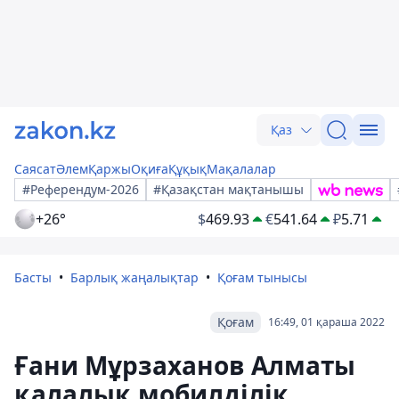
Қаз
Саясат
Әлем
Қаржы
Оқиға
Құқық
Мақалалар
#Референдум-2026
#Қазақстан мақтанышы
+26°
$
469.93
€
541.64
₽
5.71
Басты
Барлық жаңалықтар
Қоғам тынысы
Қоғам
16:49, 01 қараша 2022
Ғани Мұрзаханов Алматы
қалалық мобилділік