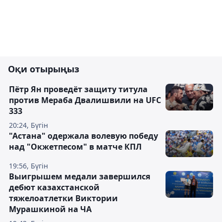
Оқи отырыңыз
Пётр Ян проведёт защиту титула
против Мераба Двалишвили на UFC
333
20:24, Бүгін
"Астана" одержала волевую победу
над "Окжетпесом" в матче КПЛ
19:56, Бүгін
Выигрышем медали завершился
дебют казахстанской
тяжелоатлетки Виктории
Мурашкиной на ЧА