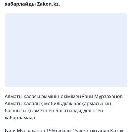
хабарлайды Zakon.kz.
Алматы қаласы әкімінің өкімімен Ғани Мұрзаханов
Алматы қалалық мобильділік басқармасының
басшысы қызметінен босатылды, делінген
хабарламада.
Ғани Мұрзаханов 1966 жылы 15 желтоқсанда Қазақ