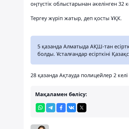
оңтүстік облыстарынан әкелінген 32 к
Тергеу жүріп жатыр, деп қосты ҰҚК.
5 қазанда Алматыда АҚШ-тан есірт
болды. Ұсталғандар есірткіні Қаза
28 қазанда Ақтауда полицейлер 2 келі 
Мақаламен бөлісу: