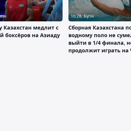
үгін
10:28, Бүгін
 Казахстан медлит с
Сборная Казахстана п
й боксёров на Азиаду
водному поло не суме
выйти в 1/4 финала, н
продолжит играть на