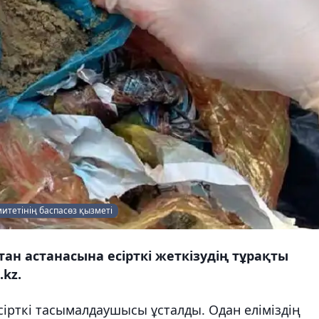
митетінің баспасөз қызметі
тан астанасына есірткі жеткізудің тұрақты
.kz.
сірткі тасымалдаушысы ұсталды. Одан еліміздің