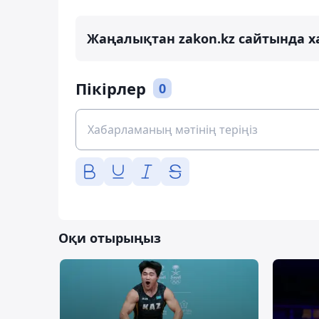
Жаңалықтан zakon.kz сайтында х
Пікірлер
0
Оқи отырыңыз