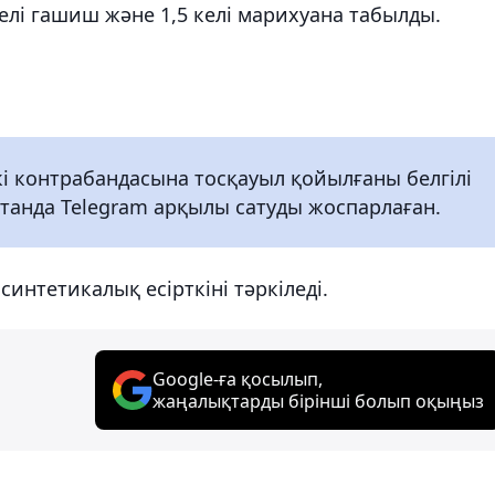
елі гашиш және 1,5 келі марихуана табылды.
кі контрабандасына тосқауыл қойылғаны белгілі
қстанда Telegram арқылы сатуды жоспарлаған.
синтетикалық есірткіні тәркіледі.
Google-ға қосылып,
жаңалықтарды бірінші болып оқыңыз