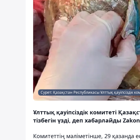
Сурет: Қазақстан Республикасы Ұлттық қауіпсіздік ко
Ұлттық қауіпсіздік комитеті Қазақс
тізбегін үзді, деп хабарлайды Zakon
Комитеттің мәліметінше, 29 қазанда е