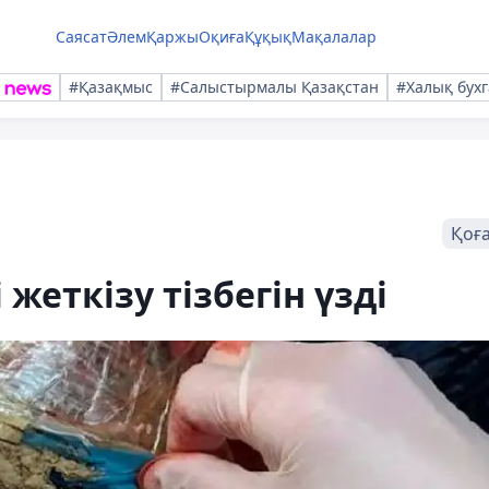
Саясат
Әлем
Қаржы
Оқиға
Құқық
Мақалалар
#Қазақмыс
#Салыстырмалы Қазақстан
#Халық бухг
Қоғ
 жеткізу тізбегін үзді