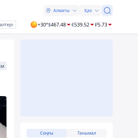
Алматы
Қаз
+30°
$
467.48
€
539.52
₽
5.73
алтері
ам
Соңғы
Танымал