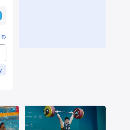
Кіру
у