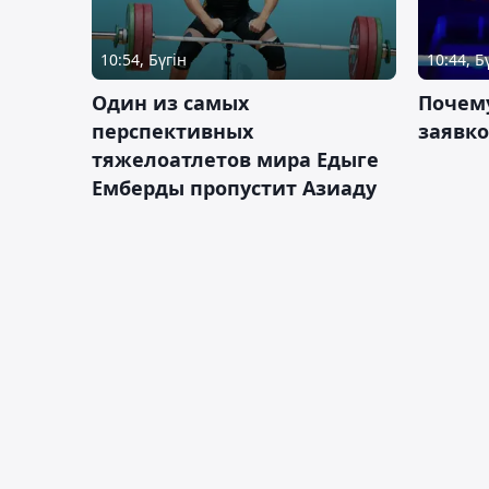
10:54, Бүгін
10:44, Б
Один из самых
Почему
перспективных
заявко
тяжелоатлетов мира Едыге
Емберды пропустит Азиаду