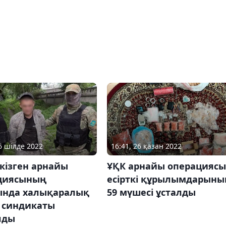
06 шілде 2022
16:41, 26 қазан 2022
кізген арнайы
ҰҚК арнайы операциясы
циясының
есірткі құрылымдарыны
ында халықаралық
59 мүшесі ұсталды
і синдикаты
лды