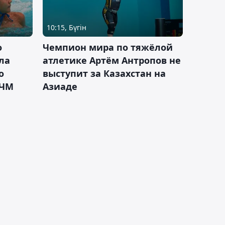
10:15, Бүгін
о
Чемпион мира по тяжёлой
ла
атлетике Артём Антропов не
о
выступит за Казахстан на
 ЧМ
Азиаде