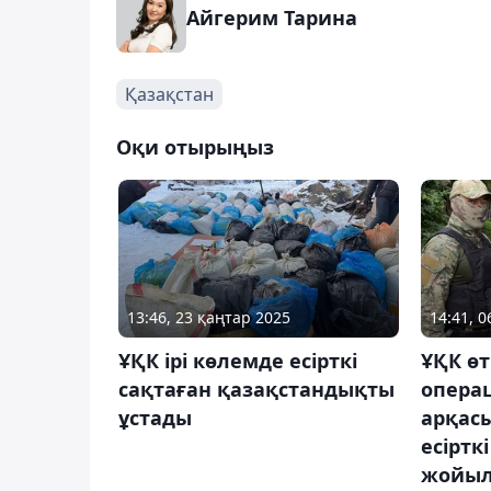
Айгерим Тарина
Қазақстан
Оқи отырыңыз
13:46, 23 қаңтар 2025
14:41, 
ҰҚК ірі көлемде есірткі
ҰҚК өт
сақтаған қазақстандықты
опера
ұстады
арқас
есіртк
жойы