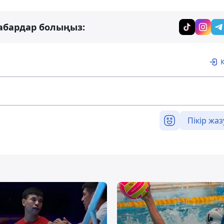
абардар болыңыз:
Пікір жаз