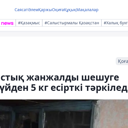
Саясат
Әлем
Қаржы
Оқиға
Құқық
Мақалалар
#Қазақмыс
#Салыстырмалы Қазақстан
#Халық бухг
Қоғ
ыстық жанжалды шешуге
йден 5 кг есірткі тәркілед