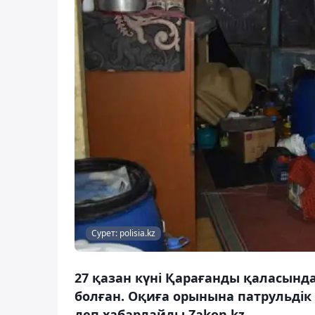
Сурет: polisia.kz
27 қазан күні Қарағанды қаласынд
болған. Оқиға орынына патрульдік 
деп хабарлайды Zakon.kz.