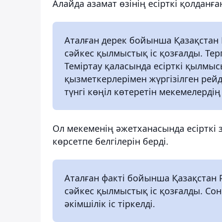
Алайда азамат өзінің есірткі қолдан
Аталған дерек бойынша Қазақстан
сәйкес қылмыстық іс қозғалды. Терг
Теміртау қаласында есірткі қылмыс
қызметкерлерімен жүргізілген рей
түнгі көңіл көтеретін мекемелердің
Ол мекеменің әжетханасында есірткі 
көрсетпе белгілерін берді.
Аталған факті бойынша Қазақстан 
сәйкес қылмыстық іс қозғалды. Со
әкімшілік іс тіркелді.