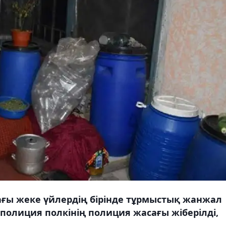
ағы жеке үйлердің бірінде тұрмыстық жанжал
полиция полкінің полиция жасағы жіберілді,