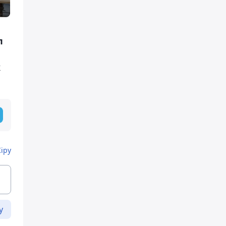
п
к
Кіру
у