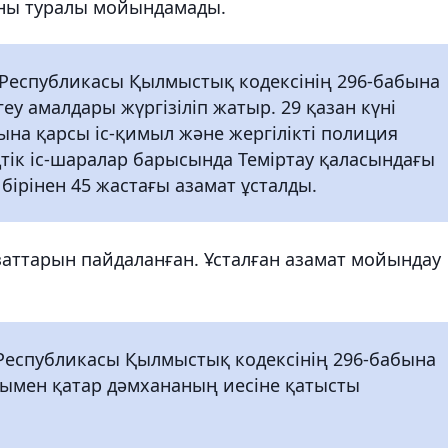
ғаны туралы мойындамады.
 Республикасы Қылмыстық кодексінің 296-бабына
еу амалдары жүргізіліп жатыр. 29 қазан күні
ына қарсы іс-қимыл және жергілікті полиция
дтік іс-шаралар барысында Теміртау қаласындағы
 бірінен 45 жастағы азамат ұсталды.
заттарын пайдаланған. Ұсталған азамат мойындау
Республикасы Қылмыстық кодексінің 296-бабына
нымен қатар дәмхананың иесіне қатысты