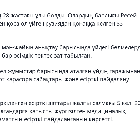
ң 28 жастағы ұлы болды. Олардың барлығы Ресей
 қоса ол үйге Грузиядан қонаққа келген 53
 мән-жайын анықтау барысында үйдегі бөлмелерд
 бар өсімдік тектес зат табылған.
дел жұмыстар барысында аталған үйдің гаражына
рт қарасора сабақтары және есірткі пайдалану
кіленген есірткі заттары жалпы салмағы 5 келі 2
талғандарға қатысты жүргізілген медициналық
маттың есірткі пайдаланғанын көрсетті.