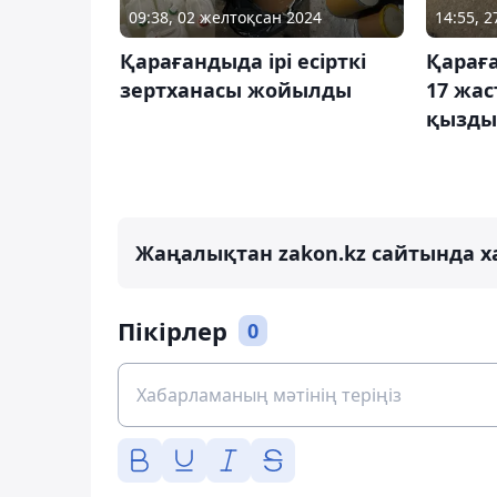
09:38, 02 желтоқсан 2024
14:55, 2
Қарағандыда ірі есірткі
Қарағ
зертханасы жойылды
17 жас
қызды
Жаңалықтан zakon.kz сайтында х
Пікірлер
0