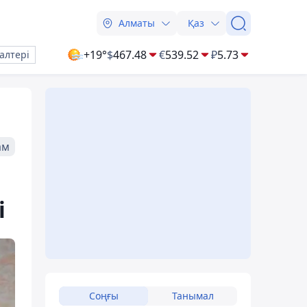
Алматы
Қаз
+19°
$
467.48
€
539.52
₽
5.73
алтері
ам
і
Соңғы
Танымал