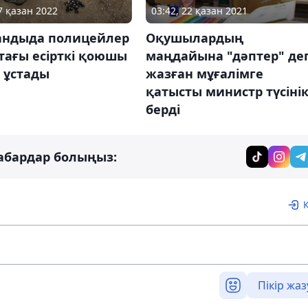
7 қазан 2022
03:42, 22 қазан 2021
андыда полицейлер
Оқушылардың
тағы есірткі қоюшы
маңдайына "дәптер" де
 ұстады
жазған мұғалімге
қатысты министр түсіні
берді
абардар болыңыз:
Пікір жаз