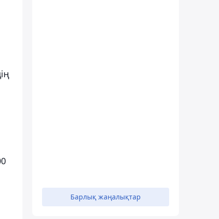
ің
н
00
Барлық жаңалықтар