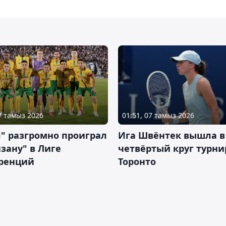
07 тамыз 2026
01:51, 07 тамыз 2026
" разгромно проиграл
Ига Швёнтек вышла в
зану" в Лиге
четвёртый круг турни
ренций
Торонто