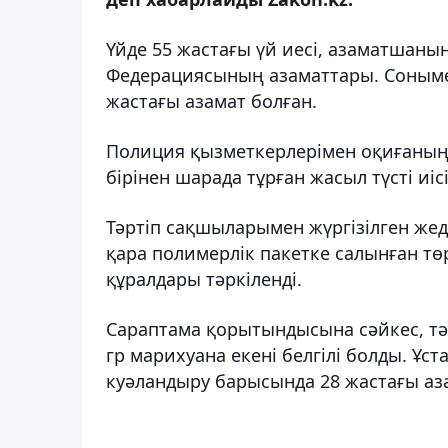
Үйде 55 жастағы үй иесі, азаматшаны
Федерациясының азаматтары. Сонымен
жастағы азамат болған.
Полиция қызметкерлерімен оқиғаның
бірінен шарада тұрған жасыл түсті иісі
Тәртіп сақшыларымен жүргізілген же
қара полимерлік пакетке салынған тө
құралдары тәркіленді.
Сараптама қорытындысына сәйкес, тәр
гр марихуана екені белгілі болды. Ұс
куәландыру барысында 28 жастағы аза