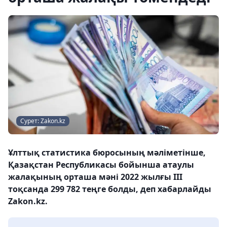
Сурет: Zakon.kz
Ұлттық статистика бюросының мәліметінше,
Қазақстан Республикасы бойынша атаулы
жалақының орташа мәні 2022 жылғы IІI
тоқсанда 299 782 теңге болды, деп хабарлайды
Zakon.kz.