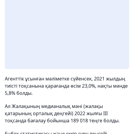
Агенттік ұсынған мәліметке сүйенсек, 2021 жылдың
тиісті тоқсанына қарағанда өсім 23,0%, нақты мәнде
5,8% болды.
Ал Жалақының медианалық мәні (жалақы
қатарының орталық деңгейі) 2022 жылғы ІIІ
тоқсанда бағалау бойынша 189 018 теңге болды.
Еңбек статистикасы және өмір сүру деңгейі