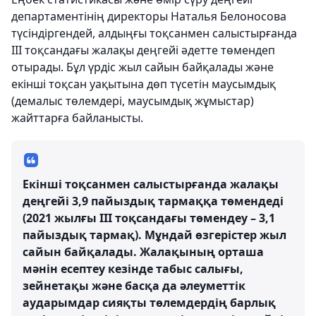
департаментінің директоры Наталья Белоносова
түсіндіргендей, алдыңғы тоқсанмен салыстырғанда
ІІІ тоқсандағы жалақы деңгейі әдетте төмендеп
отырады. Бұл үрдіс жыл сайын байқалады және
екінші тоқсан уақытына дөп түсетін маусымдық
(демалыс төлемдері, маусымдық жұмыстар)
жайттарға байланысты.
Екінші тоқсанмен салыстырғанда жалақы
деңгейі 3,9 пайыздық тармаққа төмендеді
(2021 жылғы ІІІ тоқсандағы төмендеу – 3,1
пайыздық тармақ). Мұндай өзгерістер жыл
сайын байқалады. Жалақының орташа
мәнін есептеу кезінде табыс салығы,
зейнетақы және басқа да әлеуметтік
аударымдар сияқты төлемдердің барлық