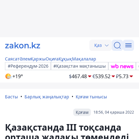
Қаз
Саясат
Әлем
Қаржы
Оқиға
Құқық
Мақалалар
#Референдум-2026
#Қазақстан мақтанышы
+19°
$
467.48
€
539.52
₽
5.73
Басты
Барлық жаңалықтар
Қоғам тынысы
Қоғам
18:56, 04 қараша 2022
Қазақстанда IІI тоқсанда
орташа жалақы төмендеді