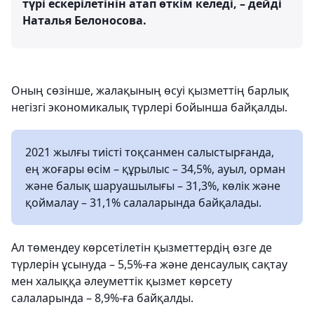
түрі ескерілетінін атап өткім келеді, – дейді
Наталья Белоносова.
Оның сөзінше, жалақының өсуі қызметтің барлық
негізгі экономикалық түрлері бойынша байқалды.
2021 жылғы тиісті тоқсанмен салыстырғанда,
ең жоғары өсім – құрылыс – 34,5%, ауыл, орман
және балық шаруашылығы – 31,3%, көлік және
қоймалау – 31,1% салаларында байқалады.
Ал төмендеу көрсетілетін қызметтердің өзге де
түрлерін ұсынуда – 5,5%-ға және денсаулық сақтау
мен халыққа әлеуметтік қызмет көрсету
салаларында – 8,9%-ға байқалды.