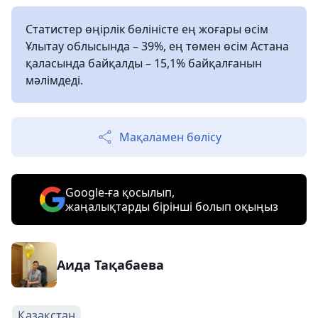
Статистер өңірлік бөліністе ең жоғары өсім
Ұлытау облысында – 39%, ең төмен өсім Астана
қаласында байқалды – 15,1% байқалғанын
мәлімдеді.
Мақаламен бөлісу
Google-ға қосылып,
жаңалықтарды бірінші болып оқыңыз
Аида Тақабаева
Қазақстан