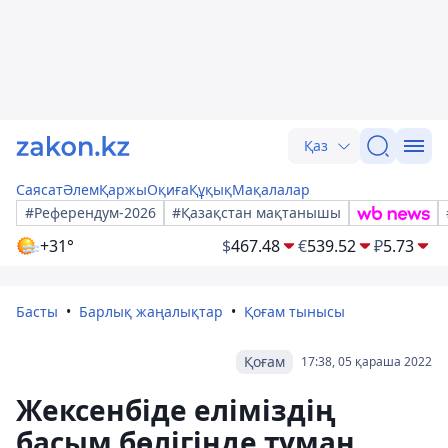
Қаз
Саясат
Әлем
Қаржы
Оқиға
Құқық
Мақалалар
#Референдум-2026
#Қазақстан мақтанышы
+31°
$
467.48
€
539.52
₽
5.73
Басты
Барлық жаңалықтар
Қоғам тынысы
Қоғам
17:38, 05 қараша 2022
Жексенбіде еліміздің
басым бөлігінде тұман,