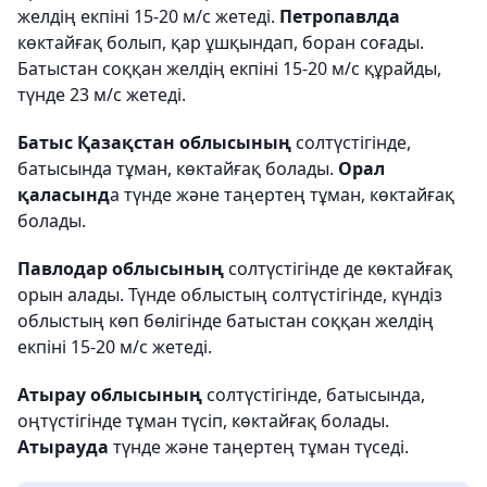
желдің екпіні 15-20 м/с жетеді.
Петропавлда
көктайғақ болып, қар ұшқындап, боран соғады.
Батыстан соққан желдің екпіні 15-20 м/с құрайды,
түнде 23 м/с жетеді.
Батыс Қазақстан облысының
солтүстігінде,
батысында тұман, көктайғақ болады.
Орал
қаласынд
а түнде және таңертең тұман, көктайғақ
болады.
Павлодар облысының
солтүстігінде де көктайғақ
орын алады. Түнде облыстың солтүстігінде, күндіз
облыстың көп бөлігінде батыстан соққан желдің
екпіні 15-20 м/с жетеді.
Атырау облысының
солтүстігінде, батысында,
оңтүстігінде тұман түсіп, көктайғақ болады.
Атырауда
түнде және таңертең тұман түседі.