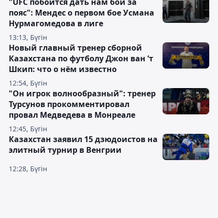
"UFC побоится дать нам бой за
пояс": Мендес о первом бое Усмана
Нурмагомедова в лиге
13:13, Бүгін
Новый главный тренер сборной
Казахстана по футболу Джон ван ’т
Шкип: что о нём известно
12:54, Бүгін
"Он игрок волнообразный": тренер
Турсунов прокомментировал
провал Медведева в Монреале
12:45, Бүгін
Казахстан заявил 15 дзюдоистов на
элитный турнир в Венгрии
12:28, Бүгін