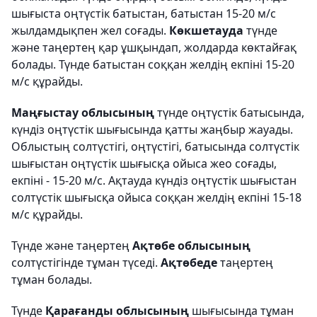
шығыста оңтүстік батыстан, батыстан 15-20 м/с
жылдамдықпен жел соғады.
Көкшетауда
түнде
және таңертең қар ұшқындап, жолдарда көктайғақ
болады. Түнде батыстан соққан желдің екпіні 15-20
м/с құрайды.
Маңғыстау облысының
түнде оңтүстік батысында,
күндіз оңтүстік шығысында қатты жаңбыр жауады.
Облыстың солтүстігі, оңтүстігі, батысында солтүстік
шығыстан оңтүстік шығысқа ойыса жео соғады,
екпіні - 15-20 м/с. Ақтауда күндіз оңтүстік шығыстан
солтүстік шығысқа ойыса соққан желдің екпіні 15-18
м/с құрайды.
Түнде және таңертең
Ақтөбе облысының
солтүстігінде тұман түседі.
Ақтөбеде
таңертең
тұман болады.
Түнде
Қарағанды облысының
шығысында тұман