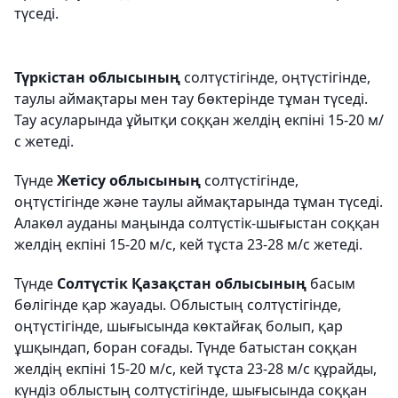
түседі.
Түркістан облысының
солтүстігінде, оңтүстігінде,
таулы аймақтары мен тау бөктерінде тұман түседі.
Тау асуларында ұйытқи соққан желдің екпіні 15-20 м/
с жетеді.
Түнде
Жетісу облысының
солтүстігінде,
оңтүстігінде және таулы аймақтарында тұман түседі.
Алакөл ауданы маңында солтүстік-шығыстан соққан
желдің екпіні 15-20 м/с, кей тұста 23-28 м/с жетеді.
Түнде
Солтүстік Қазақстан облысының
басым
бөлігінде қар жауады. Облыстың солтүстігінде,
оңтүстігінде, шығысында көктайғақ болып, қар
ұшқындап, боран соғады. Түнде батыстан соққан
желдің екпіні 15-20 м/с, кей тұста 23-28 м/с құрайды,
күндіз облыстың солтүстігінде, шығысында соққан