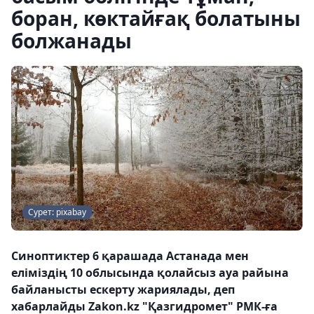
боран, көктайғақ болатыны
болжанады
Сурет: pixabay
Синоптиктер 6 қарашада Астанада мен
еліміздің 10 облысында қолайсыз ауа райына
байланысты ескерту жариялады, деп
хабарлайды Zakon.kz "Қазгидромет" РМК-ға