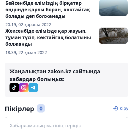
Бейсенбіде еліміздің бірқатар
өңірінде қарлы боран, көктайғақ
болады деп болжанады
20:19, 02 қараша 2022
Жексенбіде елімізде қар жауып,
тұман түсіп, көктайғақ болатыны
болжанды
18:39, 22 қазан 2022
Жаңалықтан zakon.kz сайтында
хабардар болыңыз:
Пікірлер
0
Кіру