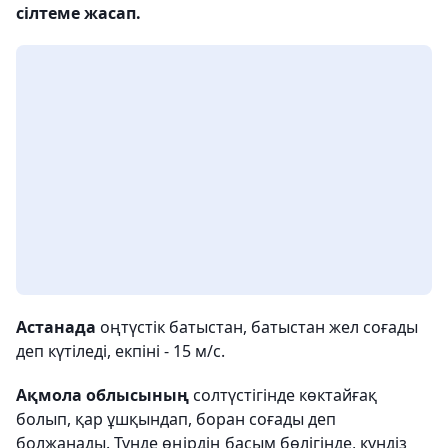
сілтеме жасап.
Астанада
оңтүстік батыстан, батыстан жел соғады
деп күтіледі, екпіні - 15 м/с.
Ақмола облысының
солтүстігінде көктайғақ
болып, қар ұшқындап, боран соғады деп
болжанады. Түнде өңірдің басым бөлігінде, күндіз