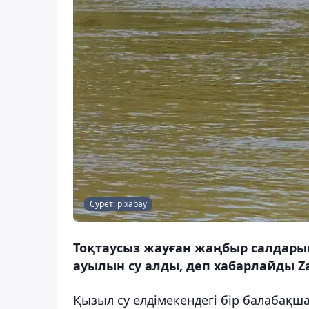
Сурет: pixabay
Тоқтаусыз жауған жаңбыр салдарын
ауылын су алды, деп хабарлайды Za
Қызыл су елдімекендегі бір балабақша