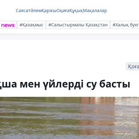
Саясат
Әлем
Қаржы
Оқиға
Құқық
Мақалалар
#Қазақмыс
#Салыстырмалы Қазақстан
#Халық бухг
Қоғ
қша мен үйлерді су басты