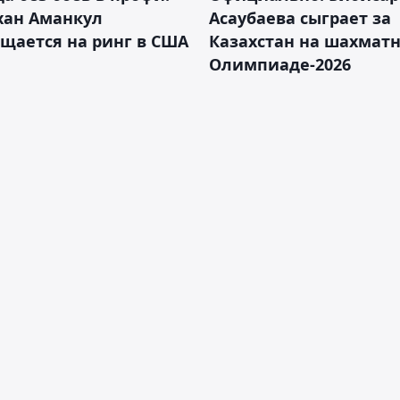
хан Аманкул
Асаубаева сыграет за
щается на ринг в США
Казахстан на шахмат
Олимпиаде-2026