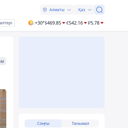
Алматы
Қаз
+30°
$
469.85
€
542.16
₽
5.78
алтері
ам
Соңғы
Танымал