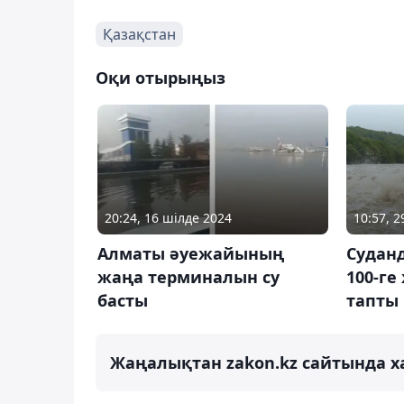
Қазақстан
Оқи отырыңыз
20:24, 16 шілде 2024
10:57, 
Алматы әуежайының
Судан
жаңа терминалын су
100-ге
басты
тапты
Жаңалықтан zakon.kz сайтында х