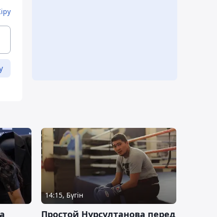
Кіру
у
14:15, Бүгін
а
Простой Нурсултанова перед