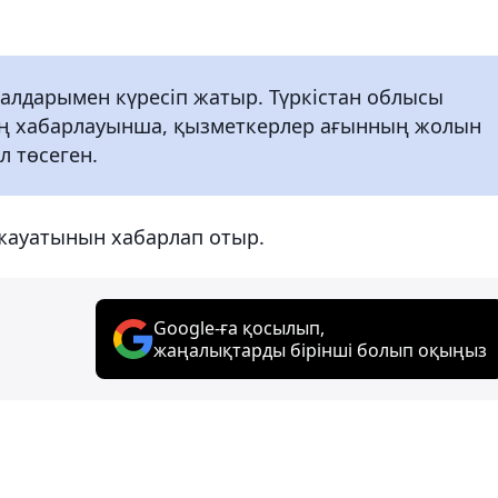
дарымен күресіп жатыр. Түркістан облысы
ің хабарлауынша, қызметкерлер ағынның жолын
л төсеген.
 жауатынын хабарлап отыр.
Google-ға қосылып,
жаңалықтарды бірінші болып оқыңыз