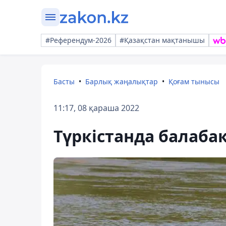
#Референдум-2026
#Қазақстан мақтанышы
Басты
Барлық жаңалықтар
Қоғам тынысы
11:17, 08 қараша 2022
Түркістанда балаба