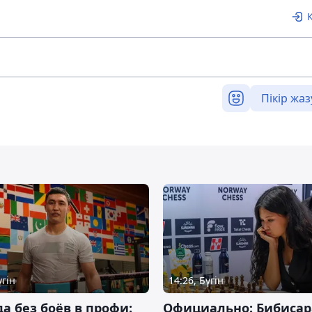
Пікір жаз
үгін
14:26, Бүгін
да без боёв в профи:
Официально: Бибисар