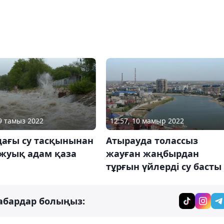
29 тамыз 2022
12:57, 10 мамыр 2022
дағы су тасқынынан
Атырауда толассыз
 жуық адам қаза
жауған жаңбырдан
тұрғын үйлерді су басты
абардар болыңыз: