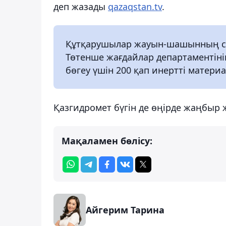
деп жазады
qazaqstan.tv
.
Құтқарушылар жауын-шашынның сал
Төтенше жағдайлар департаментін
бөгеу үшін 200 қап инертті материа
Қазгидромет бүгін де өңірде жаңбыр
Мақаламен бөлісу:
Айгерим Тарина