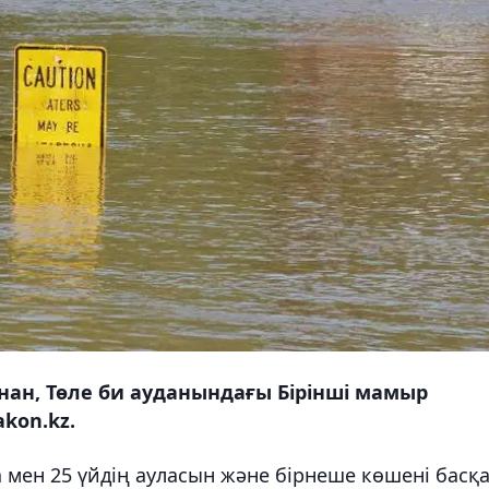
ан, Төле би ауданындағы Бірінші мамыр
kon.kz.
 мен 25 үйдің ауласын және бірнеше көшені басқа