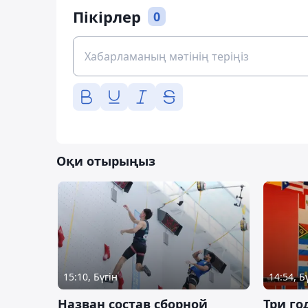
Пікірлер
0
Оқи отырыңыз
15:10, Бүгін
14:54, Б
Назван состав сборной
Три го