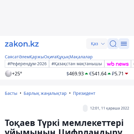
Қаз
Саясат
Әлем
Қаржы
Оқиға
Құқық
Мақалалар
#Референдум-2026
#Қазақстан мақтанышы
+25°
$
469.93
€
541.64
₽
5.71
Басты
Барлық жаңалықтар
Президент
12:01, 11 қараша 2022
Тоқаев Түркі мемлекеттері
ұйымының Цифрландыру