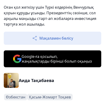
Оған қол жеткізу үшін Түркі елдерінің Венчурлық
қорын құруды ұсынды. Президенттің сөзінше, сол
арқылы маңызды старт-ап жобаларға инвестиция
тартуға жол ашылады.
Мақаламен бөлісу
Google-ға қосылып,
жаңалықтарды бірінші болып оқыңыз
Аида Тақабаева
Өзбекстан
Қасым-Жомарт Тоқаев