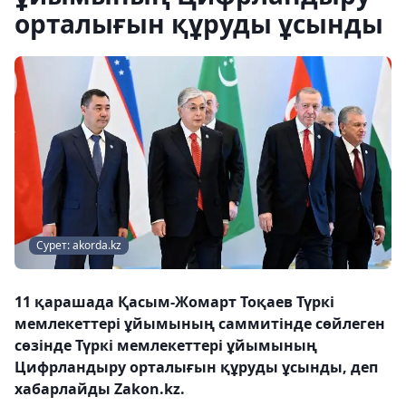
орталығын құруды ұсынды
Сурет: akorda.kz
11 қарашада Қасым-Жомарт Тоқаев Түркі
мемлекеттері ұйымының саммитінде сөйлеген
сөзінде Түркі мемлекеттері ұйымының
Цифрландыру орталығын құруды ұсынды, деп
хабарлайды Zakon.kz.