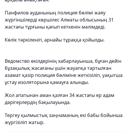
Панфилов ауданының полиция бөлімі жаяу
жүргіншілерді көршілес Алматы облысының 31
жастағы тұрғыны қағып кеткенін мәлімдеді.
Көлік тәркіленіп, арнайы тұраққа қойылды.
Ведомство өкілдерінің хабарлауынша, бұған дейін
бұзақылық жасағаны үшін жауапқа тартылған
азамат қазір полиция бөліміне жеткізіліп, уақытша
ұстау изоляторына қамауға алынды.
Жол апатынан аман қалған 34 жастағы ер адам
дәрігерлердің бақылауында.
Тергеу қылмыстық заңнаманың екі бабы бойынша
жүргізіліп жатыр.