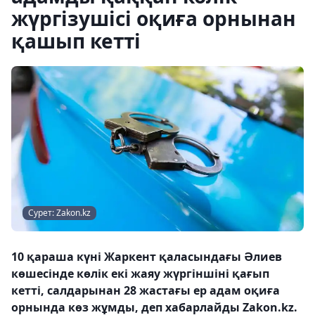
жүргізушісі оқиға орнынан
қашып кетті
Сурет: Zakon.kz
10 қараша күні Жаркент қаласындағы Әлиев
көшесінде көлік екі жаяу жүргіншіні қағып
кетті, салдарынан 28 жастағы ер адам оқиға
орнында көз жұмды, деп хабарлайды Zakon.kz.