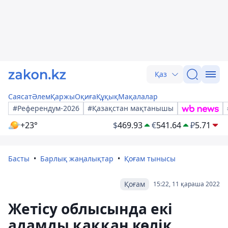
Қаз
Саясат
Әлем
Қаржы
Оқиға
Құқық
Мақалалар
#Референдум-2026
#Қазақстан мақтанышы
+23°
$
469.93
€
541.64
₽
5.71
Басты
Барлық жаңалықтар
Қоғам тынысы
Қоғам
15:22, 11 қараша 2022
Жетісу облысында екі
адамды қаққан көлік