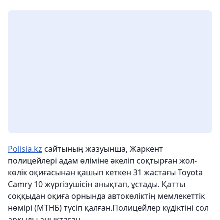
Polisia.kz
сайтының жазуынша, Жаркент
полицейлері адам өліміне әкеліп соқтырған жол-
көлік оқиғасынан қашып кеткен 31 жастағы Toyota
Camry 10 жүргізушісін анықтап, ұстады. Қатты
соққыдан оқиға орнында автокөліктің мемлекеттік
нөмірі (МТНБ) түсіп қалған.Полицейлер күдіктіні сол
арқылы анықтаған.