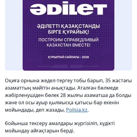
Оқиға орнына жедел-тергеу тобы барып, 35 жастағы
азаматтың мәйітін анықтады. Аталған бөлмеде
жәбірленушіден бөлек 28 жылғы азаматша да болды
және ол осы ауыр қылмысқа қатысы бар екенін
мойындады, деп жазады,
Polisia.kz
.
бойынша тексеру амалдары жүргізіліп, күдікті
мойындау айғақтарын берді.