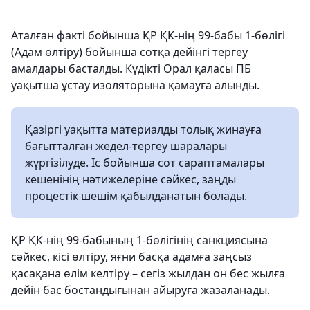
Аталған факті бойынша ҚР ҚК-нің 99-бабы 1-бөлігі
(Адам өлтіру) бойынша сотқа дейінгі тергеу
амалдары басталды. Күдікті Орал қаласы ПБ
уақытша ұстау изоляторына қамауға алынды.
Қазіргі уақытта материалды толық жинауға
бағытталған жедел-тергеу шаралары
жүргізілуде. Іс бойынша сот сараптамалары
кешенінің нәтижелеріне сәйкес, заңды
процестік шешім қабылданатын болады.
ҚР ҚК-нің 99-бабының 1-бөлігінің санкциясына
сәйкес, кісі өлтіру, яғни басқа адамға заңсыз
қасақана өлім келтіру – сегіз жылдан он бес жылға
дейін бас бостандығынан айыруға жазаланады.