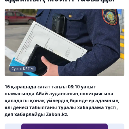
Сурет: ҚР ІІМ
16 қарашада сағат таңғы 08:10 уақыт
шамасында Абай ауданының полициясына
қаладағы қонақ үйлердің бірінде ер адамның
өлі денесі табылғаны туралы хабарлама түсті,
деп хабарлайды Zakon.kz.