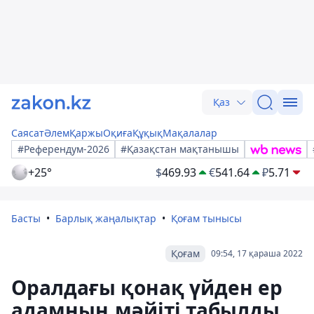
Қаз
Саясат
Әлем
Қаржы
Оқиға
Құқық
Мақалалар
#Референдум-2026
#Қазақстан мақтанышы
+25°
$
469.93
€
541.64
₽
5.71
Басты
Барлық жаңалықтар
Қоғам тынысы
Қоғам
09:54, 17 қараша 2022
Оралдағы қонақ үйден ер
адамның мәйіті табылды