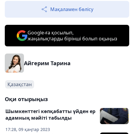
Мақаламен бөлісу
Google-ға қосылып,
жаңалықтарды бірінші болып оқыңыз
Айгерим Тарина
Қазақстан
Оқи отырыңыз
Шымкенттегі көпқабатты үйден ер
адамның мәйіті табылды
17:28, 09 қаңтар 2023