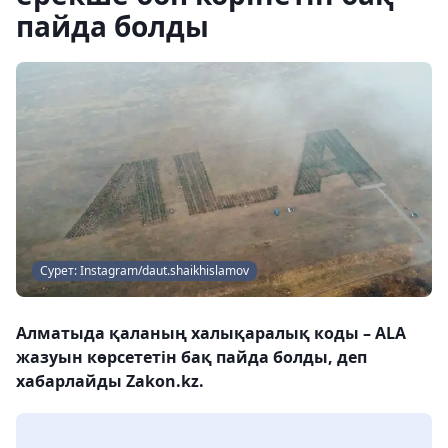
пайда болды
Сурет: Instagram/daut.shaikhislamov
Алматыда қаланың халықаралық коды – ALA
жазуын көрсететін бақ пайда болды, деп
хабарлайды Zakon.kz.