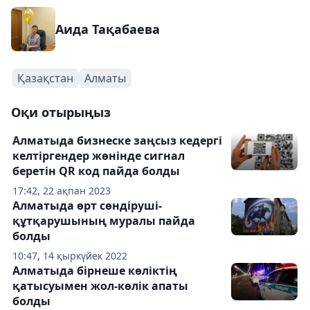
Аида Тақабаева
Қазақстан
Алматы
Оқи отырыңыз
Алматыда бизнеске заңсыз кедергі
келтіргендер жөнінде сигнал
беретін QR код пайда болды
17:42, 22 ақпан 2023
Алматыда өрт сөндіруші-
құтқарушының муралы пайда
болды
10:47, 14 қыркүйек 2022
Алматыда бірнеше көліктің
қатысуымен жол-көлік апаты
болды