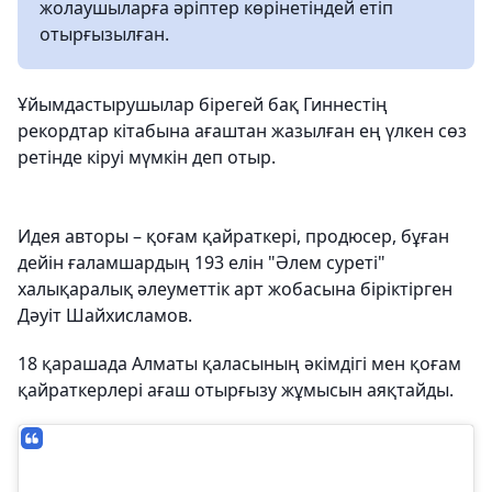
жолаушыларға әріптер көрінетіндей етіп
отырғызылған.
Ұйымдастырушылар бірегей бақ Гиннестің
рекордтар кітабына ағаштан жазылған ең үлкен сөз
ретінде кіруі мүмкін деп отыр.
Идея авторы – қоғам қайраткері, продюсер, бұған
дейін ғаламшардың 193 елін "Әлем суреті"
халықаралық әлеуметтік арт жобасына біріктірген
Дәуіт Шайхисламов.
18 қарашада Алматы қаласының әкімдігі мен қоғам
қайраткерлері ағаш отырғызу жұмысын аяқтайды.