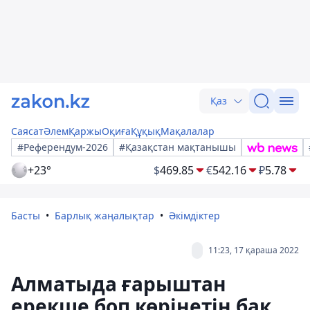
Қаз
Саясат
Әлем
Қаржы
Оқиға
Құқық
Мақалалар
#Референдум-2026
#Қазақстан мақтанышы
+23°
$
469.85
€
542.16
₽
5.78
Басты
Барлық жаңалықтар
Әкімдіктер
11:23, 17 қараша 2022
Алматыда ғарыштан
ерекше боп көрінетін бақ