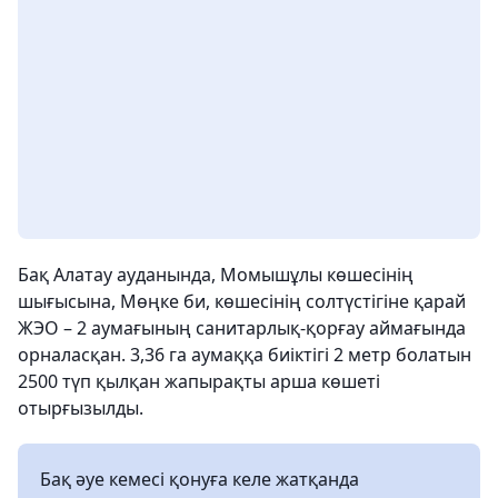
Бақ Алатау ауданында, Момышұлы көшесінің
шығысына, Мөңке би, көшесінің солтүстігіне қарай
ЖЭО – 2 аумағының санитарлық-қорғау аймағында
орналасқан. 3,36 га аумаққа биіктігі 2 метр болатын
2500 түп қылқан жапырақты арша көшеті
отырғызылды.
Бақ әуе кемесі қонуға келе жатқанда