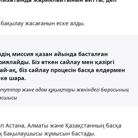
 бақылау жасағанын еске алды.
здің миссия қазан айында басталған
лайды. Біз өткен сайлау мен қазіргі
-ақ, біз сайлау процесін басқа елдермен
ке шара.
титуттар және адам құқықтары жөніндегі бюросының
басшысы
ап Астана, Алматы және Қазақстанның басқа
ң бақылаушысы жұмысын бастады.