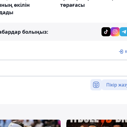
ның өкілін
төрағасы
дады
абардар болыңыз:
Пікір жаз