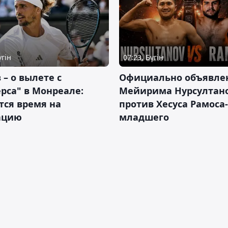
үгін
07:23, Бүгін
 – о вылете с
Официально объявле
рса" в Монреале:
Мейирима Нурсултан
тся время на
против Хесуса Рамоса-
ацию
младшего