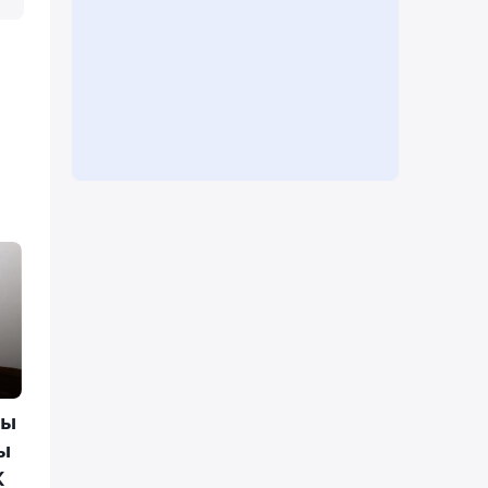
ғы
ы
К