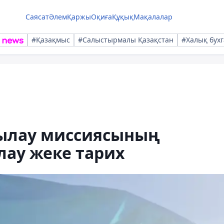
Саясат
Әлем
Қаржы
Оқиға
Құқық
Мақалалар
#Қазақмыс
#Салыстырмалы Қазақстан
#Халық бухг
ылау миссиясының
лау жеке тарих