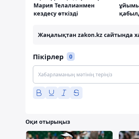
Мария Телалианмен
ұйымы
кездесу өткізді
қабыл
Жаңалықтан zakon.kz сайтында х
Пікірлер
0
Оқи отырыңыз