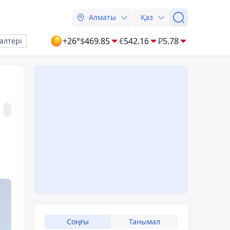
Алматы
Қаз
+26°
$
469.85
€
542.16
₽
5.78
алтері
Соңғы
Танымал