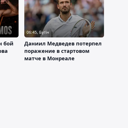
06:45, Бүгін
н бой
Даниил Медведев потерпел
ова
поражение в стартовом
матче в Монреале