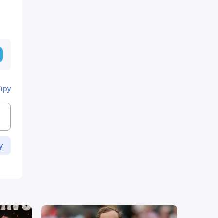
Кіру
у