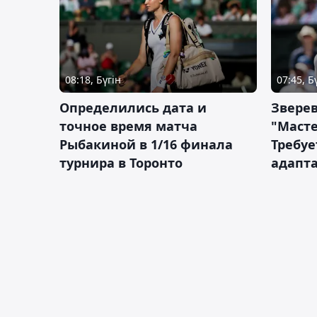
08:18, Бүгін
07:45, Б
Определились дата и
Зверев
точное время матча
"Масте
Рыбакиной в 1/16 финала
Требуе
турнира в Торонто
адапт