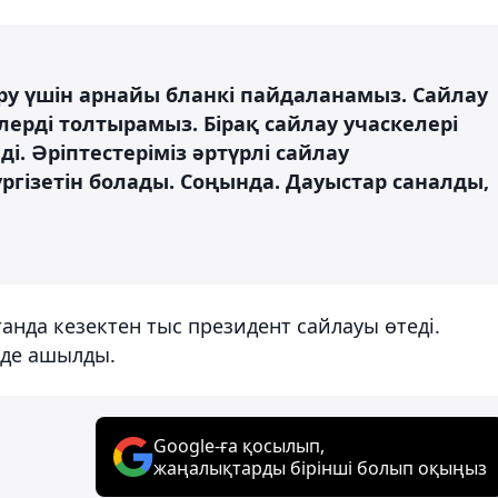
у үшін арнайы бланкі пайдаланамыз. Сайлау
лерді толтырамыз. Бірақ сайлау учаскелері
. Әріптестеріміз әртүрлі сайлау
ргізетін болады. Соңында. Дауыстар саналды,
нда кезектен тыс президент сайлауы өтеді.
-де ашылды.
Google-ға қосылып,
жаңалықтарды бірінші болып оқыңыз