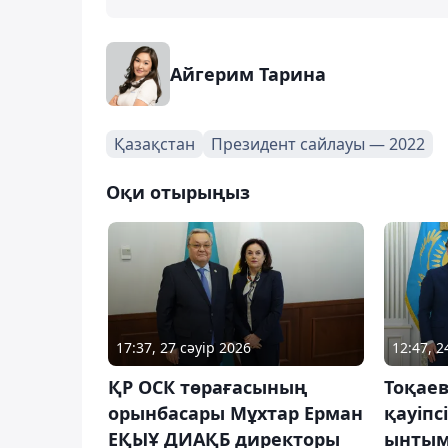
Айгерим Тарина
Қазақстан
Президент сайлауы — 2022
Оқи отырыңыз
17:37, 27 сәуір 2026
12:47, 
ҚР ОСК төрағасының
Тоқае
орынбасары Мұхтар Ерман
қауіпс
ЕҚЫҰ ДИАҚБ директоры
ынтым