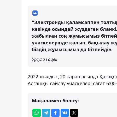
"Электронды қаламсаппен толтыр
кезінде осындай жүздеген бланкі
жабылған соң жұмысымыз бітпейді
учаскелерінде қалып, бақылау жү
біздің жұмысымыз да бітпейді».
Урсула Гацек
2022 жылдың 20 қарашасында Қазақста
Алғашқы сайлау учаскелері сағат 6:00
Мақаламен бөлісу: