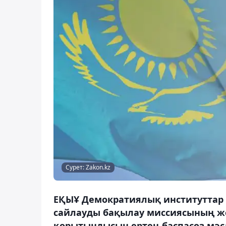
Сурет: Zakon.kz
ЕҚЫҰ Демократиялық институттар
сайлауды бақылау миссиясының же
қорытындысын ертең баспасөз мә