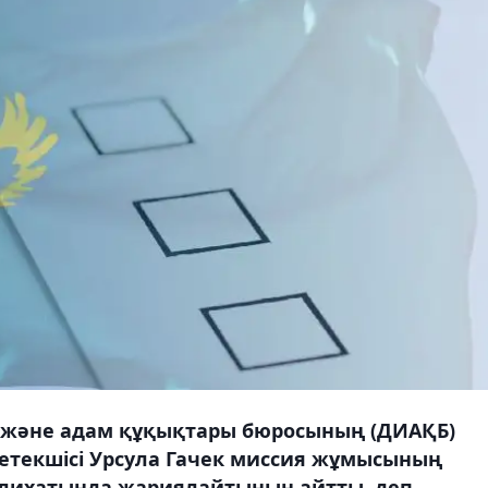
 және адам құқықтары бюросының (ДИАҚБ)
текшісі Урсула Гачек миссия жұмысының
слихатында жариялайтынын айтты, деп