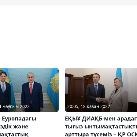
24 маусым 2022
20:05, 18 қазан 2022
в Еуропадағы
ЕҚЫҰ ДИАҚБ-мен арада
іздік және
тығыз ынтымақтастықт
ақтастық
арттыра түсеміз – ҚР ОС