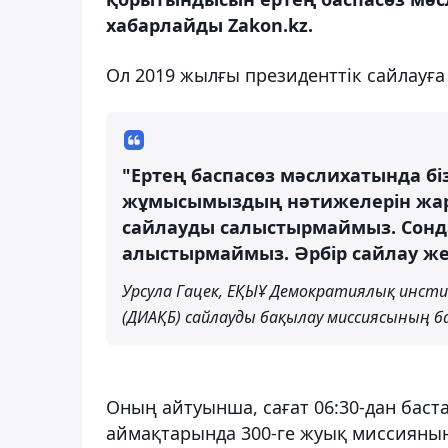
хабарлайды Zakon.kz.
Ол 2019 жылғы президенттік сайлауға
"Ертең баспасөз мәслихатында бі
жұмысымыздың нәтижелерін жария
сайлауды салыстырмаймыз. Сондай
алыстырмаймыз. Әрбір сайлау же
Урсула Гацек, ЕҚЫҰ Демократиялық инс
(ДИАҚБ) сайлауды бақылау миссиясының 
Оның айтуынша, сағат 06:30-дан баст
аймақтарында 300-ге жуық миссияны