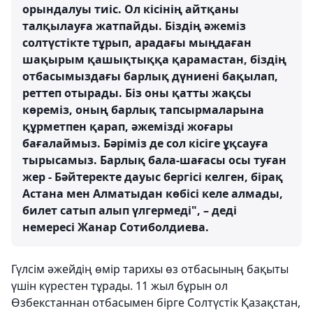
орындалуы тиіс. Ол кісінің айтқаны
талқылауға жатпайды. Біздің әжеміз
солтүстікте тұрып, арадағы мыңдаған
шақырым қашықтыққа қарамастан, біздің
отбасымыздағы барлық дүниені бақылап,
реттеп отырады. Біз оны қатты жақсы
көреміз, оның барлық тапсырмаларына
құрметпен қарап, әжемізді жоғары
бағалаймыз. Бәріміз де сол кісіге ұқсауға
тырысамыз. Барлық бала-шағасы осы туған
жер - Бәйтеректе дауыс бергісі келген, бірақ
Астана мен Алматыдан көбісі келе алмады,
билет сатып алып үлгермеді", – деді
немересі Жанар Сотиболдиева.
Гүлсім әжейдің өмір тарихы өз отбасының бақыты
үшін күрестен тұрады. 11 жыл бұрын ол
Өзбекстаннан отбасымен бірге Солтүстік Қазақстан,