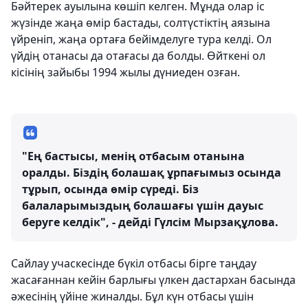
Бәйтерек ауылына көшіп келген. Мұнда олар іс
жүзінде жаңа өмір бастады, солтүстіктің аязына
үйреніп, жаңа ортаға бейімделуге тура келді. Ол
үйдің отанасы да отағасы да болды. Өйткені ол
кісінің зайыбы 1994 жылы дүниеден озған.
"Ең бастысы, менің отбасым отанына
оралды. Біздің болашақ ұрпағымыз осында
тұрып, осында өмір сүреді. Біз
балаларымыздың болашағы үшін дауыс
беруге келдік", - дейді Гүлсім Мырзақұлова.
Сайлау учаскесінде бүкіл отбасы бірге таңдау
жасағаннан кейін барлығы үлкен дастархан басында
әжесінің үйіне жиналды. Бұл күн отбасы үшін