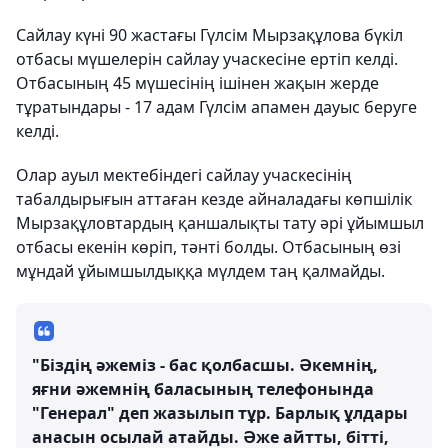
Сайлау күні 90 жастағы Гүлсім Мырзақұлова бүкіл
отбасы мүшелерін сайлау учаскесіне ертіп келді.
Отбасының 45 мүшесінің ішінен жақын жерде
тұратындары - 17 адам Гүлсім апамен дауыс беруге
келді.
Олар ауыл мектебіндегі сайлау учаскесінің
табалдырығын аттаған кезде айналадағы көпшілік
Мырзақұловтардың қаншалықты тату әрі ұйымшыл
отбасы екенін көріп, тәнті болды. Отбасының өзі
мұндай ұйымшылдыққа мүлдем таң қалмайды.
"Біздің әжеміз - бас қолбасшы. Әкемнің,
яғни әжемнің баласының телефонында
"Генерал" деп жазылып тұр. Барлық ұлдары
анасын осылай атайды. Әже айтты, бітті,