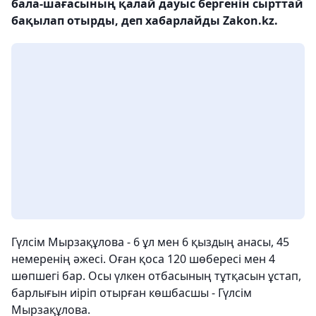
бала-шағасының қалай дауыс бергенін сырттай
бақылап отырды, деп хабарлайды Zakon.kz.
Гүлсім Мырзақұлова - 6 ұл мен 6 қыздың анасы, 45
немеренің әжесі. Оған қоса 120 шөбересі мен 4
шөпшегі бар. Осы үлкен отбасының тұтқасын ұстап,
барлығын иіріп отырған көшбасшы - Гүлсім
Мырзақұлова.