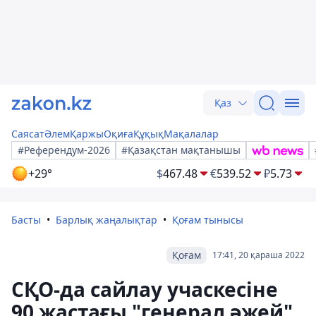
Қаз
Саясат
Әлем
Қаржы
Оқиға
Құқық
Мақалалар
#Референдум-2026
#Қазақстан мақтанышы
+29°
$
467.48
€
539.52
₽
5.73
Басты
Барлық жаңалықтар
Қоғам тынысы
Қоғам
17:41, 20 қараша 2022
СҚО-да сайлау учаскесіне
90 жастағы "генерал әжей"