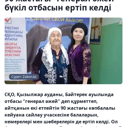
бүкіл отбасын ертіп келді
Сурет: Zakon.kz
СҚО, Қызылжар ауданы, Бәйтерек ауылында
отбасы "генерал әжей" деп құрметтеп,
айтқанын екі етпейтін 90 жастағы көпбалалы
кейуана сайлау учаскесіне балаларын,
немерелері мен шөберелерін де ертіп келді. Ол