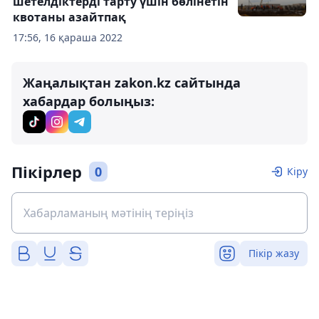
шетелдіктерді тарту үшін бөлінетін
квотаны азайтпақ
17:56, 16 қараша 2022
Жаңалықтан zakon.kz сайтында
хабардар болыңыз:
Пікірлер
0
Кіру
Пікір жазу