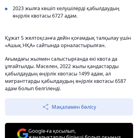
2023 жылға көшіп келушілерді қабылдаудың
өңірлік квотасы 6727 адам.
Құжат 5 желтоқсанға дейін қоғамдық талқылау үшін
«Ашық НҚА» сайтында орналастырылған.
Ағымдағы жылмен салыстырғанда екі квота да
ұлғайтылды. Мәселен, 2022 жылы қандастарды
қабылдаудың өңірлік квотасы 1499 адам, ал
мигранттарды қабылдаудың өңірлік квотасы 6587
адам болып белгіленді.
Мақаламен бөлісу
Google-ға қосылып,
жаңалықтарды бірінші болып оқыңыз