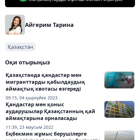
Айгерим Тарина
Қазақстан
Оқи отырыңыз
Қазақстанда қандастар мен
мигранттарды қабылдаудың
аймақтық квотасы өзгереді
09:15, 04 қыркүйек 2023
Қандастар мен қоныс
аударушылар Қазақстанның қай
аймақтарына орналасады
11:39, 23 маусым 2022
Еңбекмин жұмыс берушілерге