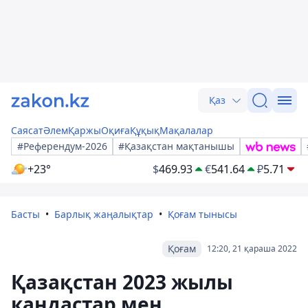
Қаз
Саясат
Әлем
Қаржы
Оқиға
Құқық
Мақалалар
#Референдум-2026
#Қазақстан мақтанышы
+23°
$
469.93
€
541.64
₽
5.71
Басты
Барлық жаңалықтар
Қоғам тынысы
Қоғам
12:20, 21 қараша 2022
Қазақстан 2023 жылы
кандастар мен