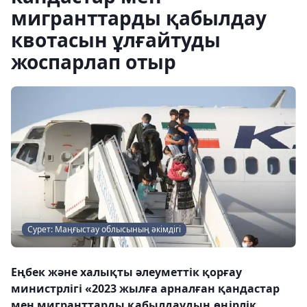
мигранттарды қабылдау
квотасын ұлғайтуды
жоспарлап отыр
Сурет: Маңғыстау облысының әкімдігі
Еңбек және халықты әлеуметтік қорғау
министрлігі «2023 жылға арналған қандастар
мен мигранттарды қабылдаудың өңірлік