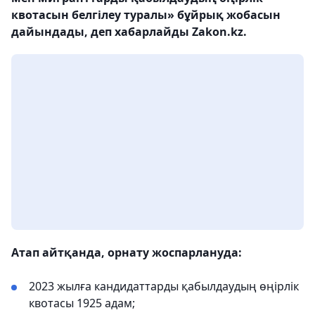
квотасын белгілеу туралы» бұйрық жобасын
дайындады, деп хабарлайды Zakon.kz.
Атап айтқанда, орнату жоспарлануда:
2023 жылға кандидаттарды қабылдаудың өңірлік
квотасы 1925 адам;