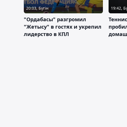
20:03, Бүгін
19:42, Б
"Ордабасы" разгромил
Тенни
"Жетысу" в гостях и укрепил
пробил
лидерство в КПЛ
домаш