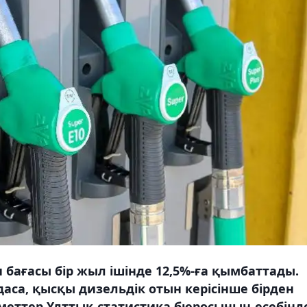
 бағасы бір жыл ішінде 12,5%-ға қымбаттады.
аса, қысқы дизельдік отын керісінше бірден
меттер Ұлттық статистика бюросының есебінд