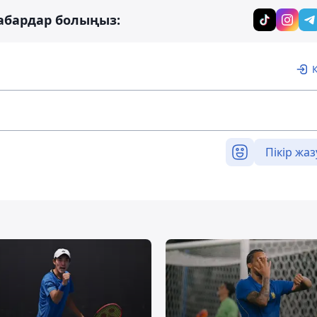
абардар болыңыз:
Пікір жаз