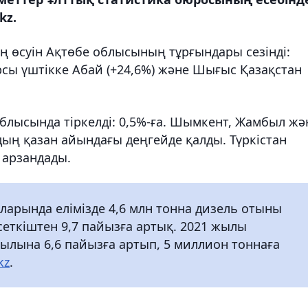
kz.
ң өсуін Ақтөбе облысының тұрғындары сезінді:
сы үштікке Абай (+24,6%) және Шығыс Қазақстан
блысында тіркелді: 0,5%-ға. Шымкент, Жамбыл жә
ың қазан айындағы деңгейде қалды. Түркістан
 арзандады.
арында елімізде 4,6 млн тонна дизель отыны
рсеткіштен 9,7 пайызға артық. 2021 жылы
 жылына 6,6 пайызға артып, 5 миллион тоннаға
kz
.