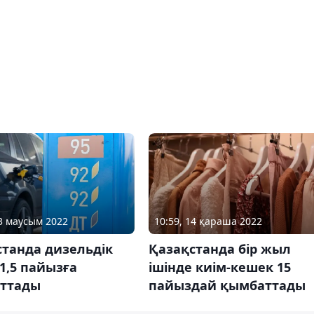
13 маусым 2022
10:59, 14 қараша 2022
станда дизельдік
Қазақстанда бір жыл
1,5 пайызға
ішінде киім-кешек 15
ттады
пайыздай қымбаттады