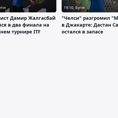
үгін
19:10, Бүгін
сист Дамир Жалгасбай
"Челси" разгромил "
ся в два финала на
в Джакарте: Дастан С
нем турнире ITF
остался в запасе