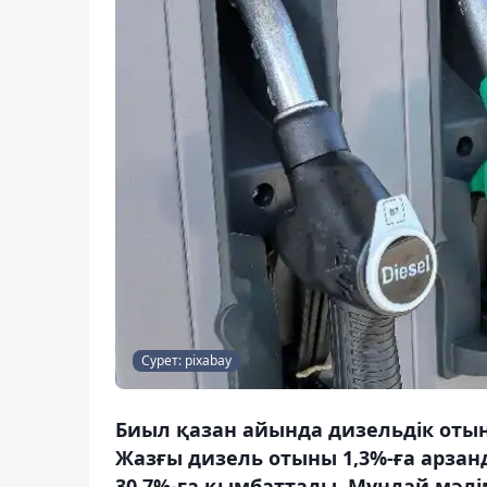
Сурет: pixabay
Биыл қазан айында дизельдік отын
Жазғы дизель отыны 1,3%-ға арзанд
30,7%-ға қымбаттады. Мұндай мәлі