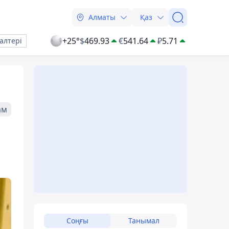
Алматы
Қаз
+25°
$
469.93
€
541.64
₽
5.71
алтері
ам
Соңғы
Танымал