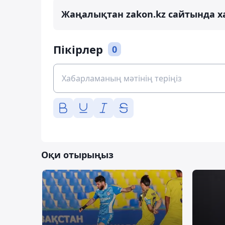
Жаңалықтан zakon.kz сайтында х
Пікірлер
0
Оқи отырыңыз