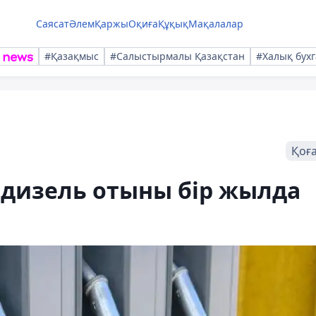
Саясат
Әлем
Қаржы
Оқиға
Құқық
Мақалалар
#Қазақмыс
#Салыстырмалы Қазақстан
#Халық бухг
Қоғ
 дизель отыны бір жылда