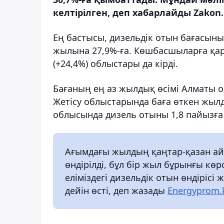
келтірілген, деп хабарлайды Zakon.
Ең бастысы, дизельдік отын бағасыны
жылына 27,9%-ға. Көшбасшыларға қар
(+24,4%) облыстары да кірді.
Бағаның ең аз жылдық өсімі Алматы о
Жетісу облыстарында баға өткен жылд
облысында дизель отыны 1,8 пайызға
Ағымдағы жылдың қаңтар-қазан айл
өндірілді, бұл бір жыл бұрынғы кө
еліміздегі дизельдік отын өндірісі
дейін өсті, деп жазады
Energyprom.