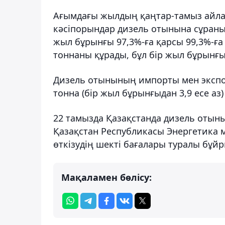
Ағымдағы жылдың қаңтар-тамыз айл
кәсіпорындар дизель отынына сұраныс
жыл бұрынғы 97,3%-ға қарсы 99,3%-ға 
тоннаны құрады, бұл бір жыл бұрынғы
Дизель отынының импорты мен экспор
тонна (бір жыл бұрынғыдан 3,9 есе аз) 
22 тамызда Қазақстанда дизель отыны
Қазақстан Республикасы Энергетика м
өткізудің шекті бағалары туралы бұйр
Мақаламен бөлісу: