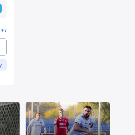
Кіру
у