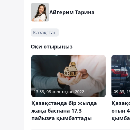
Айгерим Тарина
Қазақстан
Оқи отырыңыз
13:33, 08 желтоқсан 2022
09:53, 
Қазақстанда бір жылда
Қазақ
жаңа баспана 17,3
отын 4
пайызға қымбаттады
қымба