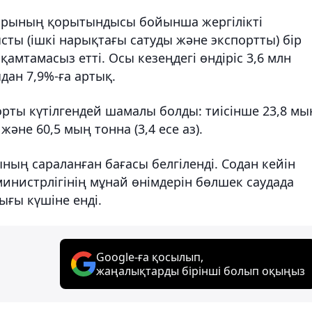
арының қорытындысы бойынша жергілікті
ты (ішкі нарықтағы сатуды және экспортты) бір
қамтамасыз етті. Осы кезеңдегі өндіріс 3,6 млн
дан 7,9%-ға артық.
ты күтілгендей шамалы болды: тиісінше 23,8 мы
және 60,5 мың тонна (3,4 есе аз).
ның сараланған бағасы белгіленді. Содан кейін
инистрлігінің мұнай өнімдерін бөлшек саудада
ығы күшіне енді.
Google-ға қосылып,
жаңалықтарды бірінші болып оқыңыз