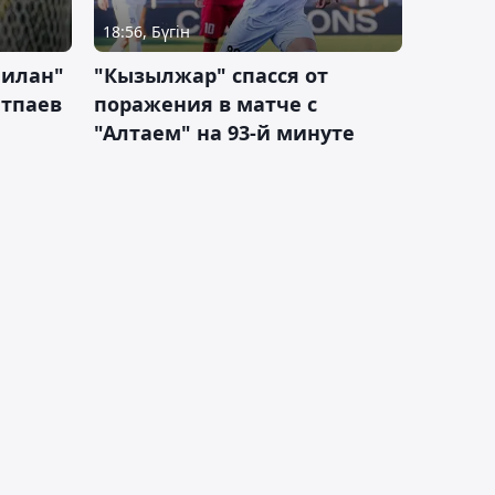
18:56, Бүгін
Милан"
"Кызылжар" спасся от
атпаев
поражения в матче с
"Алтаем" на 93-й минуте