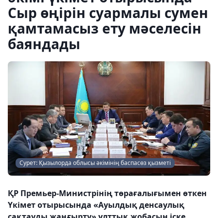
Сыр өңірін суармалы сумен
қамтамасыз ету мәселесін
баяндады
Сурет: Қызылорда облысы әкімінің баспасөз қызметі
ҚР Премьер-Министрінің төрағалығымен өткен
Үкімет отырысында «Ауылдық денсаулық
сақтауды жаңғырту» ұлттық жобасын іске