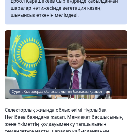
Ербол Қарашөкеев Сыр өңірінде қабылданған
шаралар нәтижесінде вегетация кезеңі
шығынсыз өткенін мәлімдеді.
Сурет: Қызылорда облысы әкімінің баспасөз қызметі
Селекторлық жиында облыс әкімі Нұрлыбек
Нәлібаев баяндама жасап, Мемлекет басшысының
және Үкіметтің қолдауымен су тапшылығын
төмендетуге нақты шаралар қабылданғанын