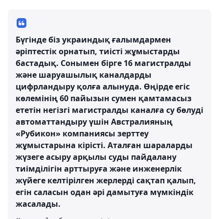
Бүгінде біз украиндық ғалымдармен
әріптестік орнатып, тиісті жұмыстарды
бастадық. Сонымен бірге 16 магистралды
және шаруашылық каналдарды
цифрландыру қолға алынуда. Өңірде егіс
көлемінің 60 пайызын сумен қамтамасыз
ететін негізгі магистралды каналға су бөлуді
автоматтандыру үшін Австралияның
«Рубикон» компаниясы зерттеу
жұмыстарына кірісті. Аталған шараларды
жүзеге асыру арқылы суды пайдалану
тиімділігін арттыруға және инженерлік
жүйеге келтірілген жерлерді сақтап қалып,
егін саласын одан әрі дамытуға мүмкіндік
жасалады.