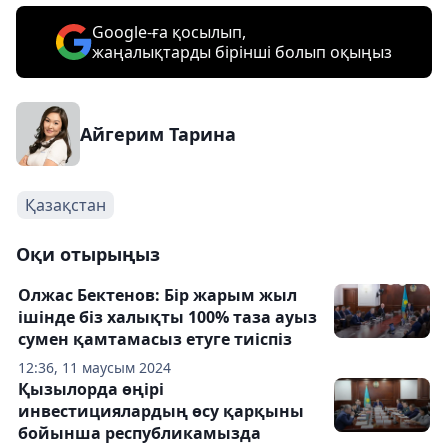
Google-ға қосылып,
жаңалықтарды бірінші болып оқыңыз
Айгерим Тарина
Қазақстан
Оқи отырыңыз
Олжас Бектенов: Бір жарым жыл
ішінде біз халықты 100% таза ауыз
сумен қамтамасыз етуге тиіспіз
12:36, 11 маусым 2024
Қызылорда өңірі
инвестициялардың өсу қарқыны
бойынша республикамызда