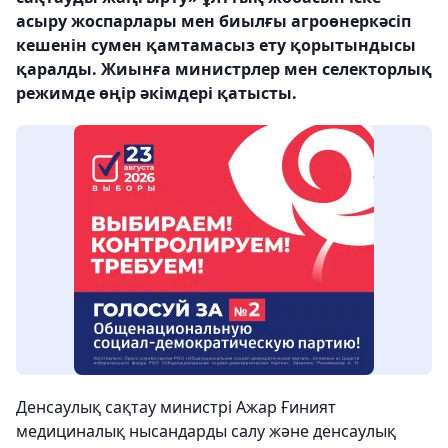
асыру жоспарлары мен биылғы агроөнеркәсіп
кешенін сумен қамтамасыз ету қорытындысы
қаралды. Жиынға министрлер мен селекторлық
режимде өңір әкімдері қатысты.
Денсаулық сақтау министрі Ажар Ғиният
медициналық нысандарды салу және денсаулық