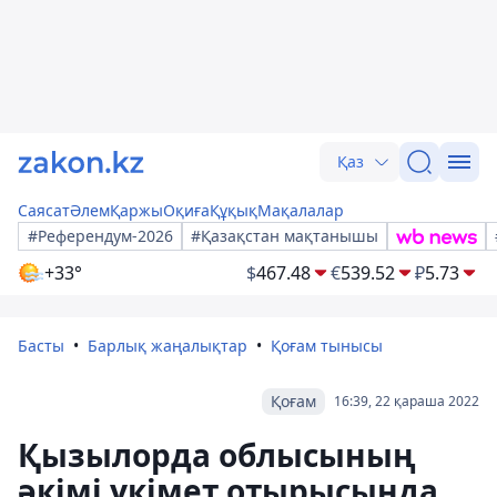
Қаз
Саясат
Әлем
Қаржы
Оқиға
Құқық
Мақалалар
#Референдум-2026
#Қазақстан мақтанышы
+33°
$
467.48
€
539.52
₽
5.73
Басты
Барлық жаңалықтар
Қоғам тынысы
Қоғам
16:39, 22 қараша 2022
Қызылорда облысының
әкімі үкімет отырысында