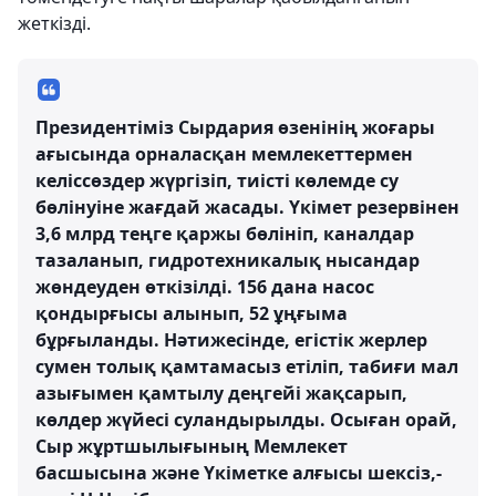
жеткізді.
Президентіміз Сырдария өзенінің жоғары
ағысында орналасқан мемлекеттермен
келіссөздер жүргізіп, тиісті көлемде су
бөлінуіне жағдай жасады. Үкімет резервінен
3,6 млрд теңге қаржы бөлініп, каналдар
тазаланып, гидротехникалық нысандар
жөндеуден өткізілді. 156 дана насос
қондырғысы алынып, 52 ұңғыма
бұрғыланды. Нәтижесінде, егістік жерлер
сумен толық қамтамасыз етіліп, табиғи мал
азығымен қамтылу деңгейі жақсарып,
көлдер жүйесі суландырылды. Осыған орай,
Сыр жұртшылығының Мемлекет
басшысына және Үкіметке алғысы шексіз,-