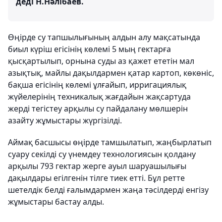
деді Н.Нәлібаев.
Өңірде су тапшылығының алдын алу мақсатында
биыл күріш егісінің көлемі 5 мың гектарға
қысқартылып, орнына суды аз қажет ететін мал
азықтық, майлы дақылдармен қатар картоп, көкөніс,
бақша егісінің көлемі ұлғайып, ирригациялық
жүйелерінің техникалық жағдайын жақсартуда
жерді тегістеу арқылы су пайдалану мөлшерін
азайту жұмыстары жүргізілді.
Аймақ басшысы өңірде тамшылатып, жаңбырлатып
суару секілді су үнемдеу технологиясын қолдану
арқылы 793 гектар жерге ауыл шаруашылығы
дақылдары егілгенін тілге тиек етті. Бұл ретте
шетелдік белді ғалымдармен жаңа тәсілдерді енгізу
жұмыстары бастау алды.