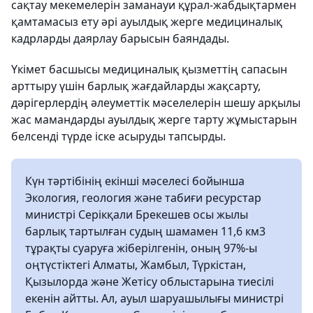
сақтау мекемелерін заманауи құрал-жабдықтармен
қамтамасыз ету әрі ауылдық жерге медициналық
кадрларды даярлау барысын баяндады.
Үкімет басшысы медициналық қызметтің сапасын
арттыру үшін барлық жағдайларды жақсарту,
дәрігерлердің әлеуметтік мәселелерін шешу арқылы
жас мамандарды ауылдық жерге тарту жұмыстарын
белсенді түрде іске асыруды тапсырды.
Күн тәртібінің екінші мәселесі бойынша
Экология, геология және табиғи ресурстар
министрі Серікқали Брекешев осы жылы
барлық тартылған судың шамамен 11,6 км3
тұрақты суаруға жіберілгенін, оның 97%-ы
оңтүстіктегі Алматы, Жамбыл, Түркістан,
Қызылорда және Жетісу облыстарына тиесілі
екенін айтты. Ал, ауыл шаруашылығы министрі