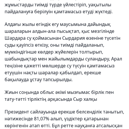
жұмыстарды тиімді түрде үйлестіріп, уақытылы
пайдалануға берілуін қамтамасыз етуді жүктеді.
Алдағы жылы егіндік егу маусымына дайындық
шараларын алдын-ала пысықтап, қыс мезгілінде
Шардара су қоймасынан Сырдария өзеніне түсетін
суды қауіпсіз өткізу, оны тиімді пайдаланып,
мүмкіндігінше көлдер жүйелерін толтырып,
шабындықтар мен жайылымдарды суландыру, Арал
теңізіне қажетті мөлшерде су түсуін қамтамасыз
етуүшін нақты шаралар қабылдап, ерекше
бақылауда ұстау тапсырылды.
Жиын соңында облыс әкімі мызғымас бірлік пен
тату-тәтті тірліктің арқасында Сыр халқы
Президент сайлауында ерекше белсенділік танытып,
нәтижесінде 81,07% алып, үздіктер қатарынан
көрінгенін атап өтті. Бұл ретте науқанға атсалысқан