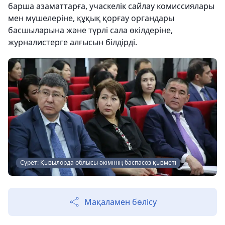
барша азаматтарға, учаскелік сайлау комиссиялары
мен мүшелеріне, құқық қорғау органдары
басшыларына және түрлі сала өкілдеріне,
журналистерге алғысын білдірді.
Сурет: Қызылорда облысы әкімінің баспасөз қызметі
Мақаламен бөлісу