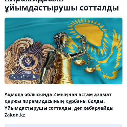
ұйымдастырушы сотталды
Сурет: Zakon.kz
Ақмола облысында 2 мыңнан астам азамат
қаржы пирамидасының құрбаны болды.
Ұйымдастырушы сотталды, деп хабарлайды
Zakon.kz.