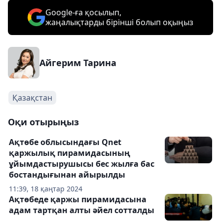
Google-ға қосылып,
жаңалықтарды бірінші болып оқыңыз
Айгерим Тарина
Қазақстан
Оқи отырыңыз
Ақтөбе облысындағы Qnet
қаржылық пирамидасының
ұйымдастырушысы бес жылға бас
бостандығынан айырылды
11:39, 18 қаңтар 2024
Ақтөбеде қаржы пирамидасына
адам тартқан алты әйел сотталды