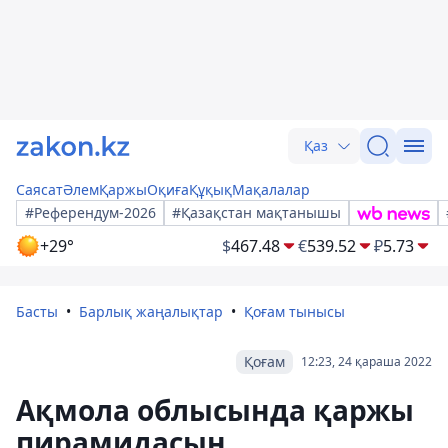
Қаз
Саясат
Әлем
Қаржы
Оқиға
Құқық
Мақалалар
#Референдум-2026
#Қазақстан мақтанышы
+29°
$
467.48
€
539.52
₽
5.73
Басты
Барлық жаңалықтар
Қоғам тынысы
Қоғам
12:23, 24 қараша 2022
Ақмола облысында қаржы
пирамидасын