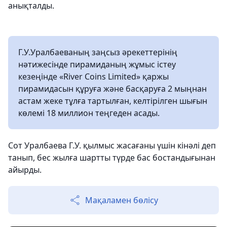
анықталды.
Г.У.Уралбаеваның заңсыз әрекеттерінің
нәтижесінде пирамиданың жұмыс істеу
кезеңінде «River Coins Limited» қаржы
пирамидасын құруға және басқаруға 2 мыңнан
астам жеке тұлға тартылған, келтірілген шығын
көлемі 18 миллион теңгеден асады.
Сот Уралбаева Г.У. қылмыс жасағаны үшін кінәлі деп
танып, бес жылға шартты түрде бас бостандығынан
айырды.
Мақаламен бөлісу