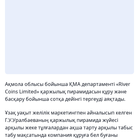
Ақмола облысы бойынша ҚМА департаменті «River
Coins Limited» қаржылық пирамидасын құру және
басқару бойынша сотқа дейінгі тергеуді аяқтады.
Ұзақ уақыт желілік маркетингпен айналысып келген
Г.У.Уралбаеваның қаржылық пирамида жүйесі
арқылы жеке тұлғалардан ақша тарту арқылы табыс
табу мақсатында компания құруға бел буғаны