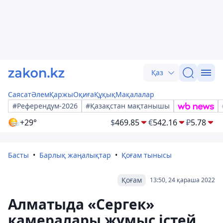
Қаз
Саясат
Әлем
Қаржы
Оқиға
Құқық
Мақалалар
#Референдум-2026
#Қазақстан мақтанышы
+29°
$
469.85
€
542.16
₽
5.78
Басты
Барлық жаңалықтар
Қоғам тынысы
Қоғам
13:50, 24 қараша 2022
Алматыда «Сергек»
камералары жұмыс істей