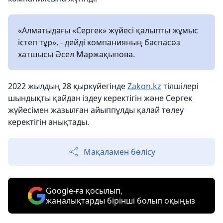
«Алматыдағы «Сергек» жүйесі қалыпты жұмыс
істеп тұр», - дейді компанияның баспасөз
хатшысы Әсел Маржақыпова.
2022 жылдың 28 қыркүйегінде
Zakon.kz
тілшілері
шындықты қайдан іздеу керектігін және Сергек
жүйесімен жазылған айыппұлды қалай төлеу
керектігін анықтады.
Мақаламен бөлісу
Google-ға қосылып,
жаңалықтарды бірінші болып оқыңыз