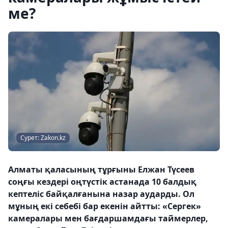
ме?
Сурет: Zakon.kz
Алматы қаласының тұрғыны Елжан Түсеев
соңғы кездері оңтүстік астанада 10 балдық
кептеліс байқалғанына назар аударды. Ол
мұның екі себебі бар екенін айтты: «Сергек»
камералары мен бағдаршамдағы таймерлер,