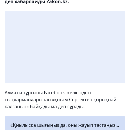
деп хабарлайды Zakon.kz.
Алматы тұрғыны Facebook желісіндегі
тыңдармандарынан «қоғам Сергектен қорықпай
қалғанын» байқады ма деп сұрады.
«Қиылысқа шығыңыз да, оны жауып тастаңыз...