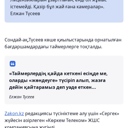
істемейді. Қазір бұл жай ғана камералар».
Елжан Түсеев
Сондай-ақ,Түсеев көше қиылыстарында орнатылған
бағдаршамдардағы таймерлерге тоқталды.
«Таймерлердің қайда кеткені есіңде ме,
оларды «жөндеуге» түсіріп алып, жазға
дейін қайтарамыз деп уәде еткен...
Елжан Түсеев
Zakon.kz
редакциясы түсініктеме алу үшін «Сергек»
жүйесін әзірлеген «Көркем Телеком» ЖШС
компаниясына жүгінді.