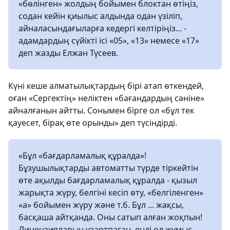
«бөлінген» жолдың бойымен блоктан өтіңіз,
содан кейін қиылыс алдында одан үзіліп,
айналасындағыларға кедергі келтіріңіз... -
адамдардың сүйікті ісі «05», «13» немесе «17»
деп жазды Елжан Түсеев.
Күні кеше алматылықтардың бірі атап өткендей,
оған «Сергектің» неліктен «бағандардың сәніне»
айналғанын айтты. Сонымен бірге ол «бұл тек
қауесет, бірақ өте орынды» деп түсіндірді.
«Бұл «бағдарламалық құралда»!
Бұзушылықтарды автоматты түрде тіркейтін
өте ақылды бағдарламалық құралда - қызыл
жарықта жүру, белгіні кесіп өту, «белгіленген»
«а» бойымен жүру және т.б. Бұл ... жақсы,
басқаша айтқанда. Оны сатып алған жоқпын!
Лицензияларын ұзартпаған, енді ол жұмыс