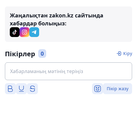
Жаңалықтан zakon.kz сайтында
хабардар болыңыз:
Пікірлер
0
Кіру
Пікір жазу