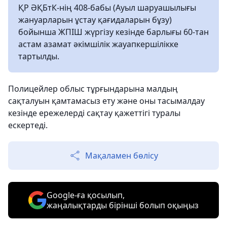
ҚР ӘҚБтК-нің 408-бабы (Ауыл шаруашылығы
жануарларын ұстау қағидаларын бұзу)
бойынша ЖПІШ жүргізу кезінде барлығы 60-тан
астам азамат әкімшілік жауапкершілікке
тартылды.
Полицейлер облыс тұрғындарына малдың
сақталуын қамтамасыз ету және оны тасымалдау
кезінде ережелерді сақтау қажеттігі туралы
ескертеді.
Мақаламен бөлісу
Google-ға қосылып,
жаңалықтарды бірінші болып оқыңыз