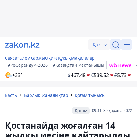
Қаз
Саясат
Әлем
Қаржы
Оқиға
Құқық
Мақалалар
#Референдум-2026
#Қазақстан мақтанышы
+33°
$
467.48
€
539.52
₽
5.73
Басты
Барлық жаңалықтар
Қоғам тынысы
Қоғам
09:41, 30 қараша 2022
Қостанайда жоғалған 14
жылқы иесіне қайтарылды