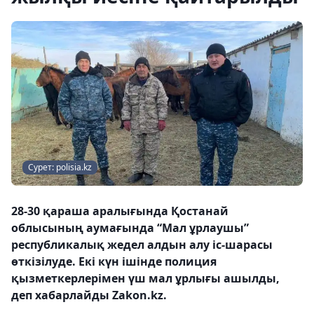
Сурет: polisia.kz
28-30 қараша аралығында Қостанай
облысының аумағында “Мал ұрлаушы”
республикалық жедел алдын алу іс-шарасы
өткізілуде. Екі күн ішінде полиция
қызметкерлерімен үш мал ұрлығы ашылды,
деп хабарлайды Zakon.kz.