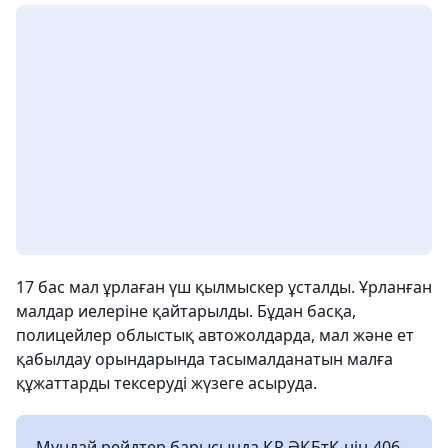
17 бас мал ұрлаған үш қылмыскер ұсталды. Ұрланған
малдар иелеріне қайтарылды. Бұдан басқа,
полицейлер облыстық автожолдарда, мал және ет
қабылдау орындарында тасымалданатын малға
құжаттарды тексеруді жүзеге асыруда.
Мұндай рейдтер барысында ҚР ӘҚБтК-нің 406-