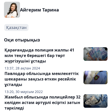
Айгерим Тарина
Қазақстан
Оқи отырыңыз
Қарағандыда полиция жалпы 41
млн теңге берешегі бар төрт
жүргізушіні ұстады
13:37, 28 ақпан 2024
Павлодар облысында мемлекеттік
шекараны заңсыз өткен ресейлік
ұсталды
13:20, 30 маусым 2022
Жамбыл облысында полицейлер 32
келіден астам әртүрлі есірткі затын
тәркіледі