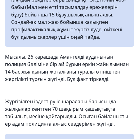
бабы (Мал мен етті тасымалдау ережелерін
бұзу) бойынша 15 бұзушылық анықталды.
Сондай-ақ мал жаю бойынша халықпен
профилактикалық жұмыс жүргізілуде, өйткені
бұл қылмыскерлер үшін оңай пайда.
Мысалы, 26 қарашада Амангелді ауданының
полиция бөліміне бір ай бұрын еркін жайылымнан
14 бас жылқының жоғалғаны туралы өтінішпен
жергілікті тұрғын жүгінді. Бұл факт тіркелді.
Жүргізілген іздестіру іс-шаралары барысында
жылқылар кенттен 70 шақырым қашықтықта
табылып, иесіне қайтарылды. Осыған байланысты
ер адам полицияға алғыс сөздерімен жүгінді.