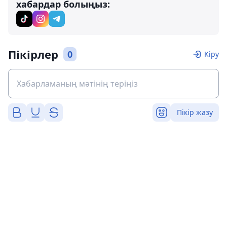
хабардар болыңыз:
Пікірлер
0
Кіру
Пікір жазу