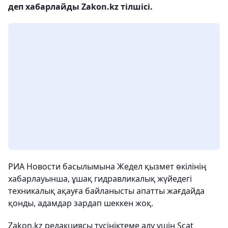
деп хабарлайды Zakon.kz тілшісі.
РИА Новости басылымына Жедел қызмет өкілінің
хабарлауынша, ұшақ гидравликалық жүйедегі
техникалық ақауға байланысты апатты жағдайда
қонды, адамдар зардап шеккен жоқ.
Zakon.kz редакциясы түсініктеме алу үшін Scat