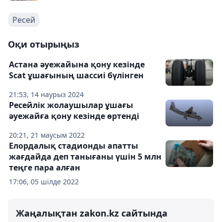
Ресей
Оқи отырыңыз
Астана әуежайына қону кезінде
Scat ұшағының шассиі бүлінген
21:53, 14 наурыз 2024
Ресейлік жолаушылар ұшағы
әуежайға қону кезінде өртенді
20:21, 21 маусым 2022
Елордалық стадионды апатты
жағдайда деп танығаны үшін 5 млн
теңге пара алған
17:06, 05 шілде 2022
Жаңалықтан zakon.kz сайтында