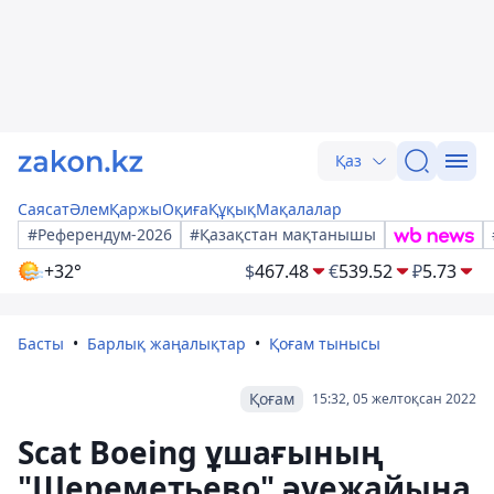
Қаз
Саясат
Әлем
Қаржы
Оқиға
Құқық
Мақалалар
#Референдум-2026
#Қазақстан мақтанышы
+32°
$
467.48
€
539.52
₽
5.73
Басты
Барлық жаңалықтар
Қоғам тынысы
Қоғам
15:32, 05 желтоқсан 2022
Scat Boeing ұшағының
"Шереметьево" әуежайына