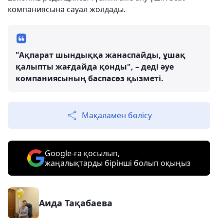
компаниясына сауал жолдады.
"Ақпарат шындыққа жанаспайды, ұшақ
қалыпты жағдайда қонды", – деді әуе
компаниясының баспасөз қызметі.
Мақаламен бөлісу
Google-ға қосылып,
жаңалықтарды бірінші болып оқыңыз
Аида Тақабаева