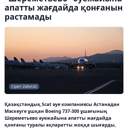
апатты жағдайда қонғанын
растамады
Сурет: Zakon.kz
Қазақстандық Scat әуе компаниясы Астанадан
Мәскеуге ұшқан Boeing 737-300 ұшағының
Шереметьево әуежайына апатты жағдайда
қонғаны туралы ақпаратты жоққа шығарды,