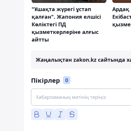
"Ұшақта жүрегі ұстап
Ардақ
қалған". Жапония елшісі
Екібас
Көліктегі ПД
қызме
қызметкерлеріне алғыс
айтты
Жаңалықтан zakon.kz сайтында х
Пікірлер
0