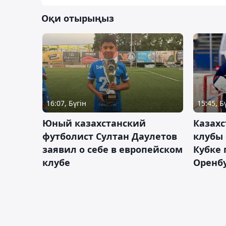
Оқи отырыңыз
16:07, Бүгін
15:45, Б
Юный казахстанский
Казах
футболист Султан Даулетов
клубы 
заявил о себе в европейском
Кубке 
клубе
Оренбу