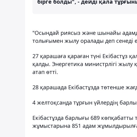
бірге болды", - дейді қала тұрғын
"Осындай риясыз және шынайы адамда
толығымен жылу оралады деп сенеді е
27 қарашаға қараған түні Екібастұз 
қалды. Энергетика министрлігі жылу
атап өтті.
28 қарашада Екібастұзда төтенше жа
4 желтоқсанда тұрғын үйлердің барлы
Екібастұзда барлығы 689 көпқабатты 
жұмыстарына 851 адам жұмылдырылғ