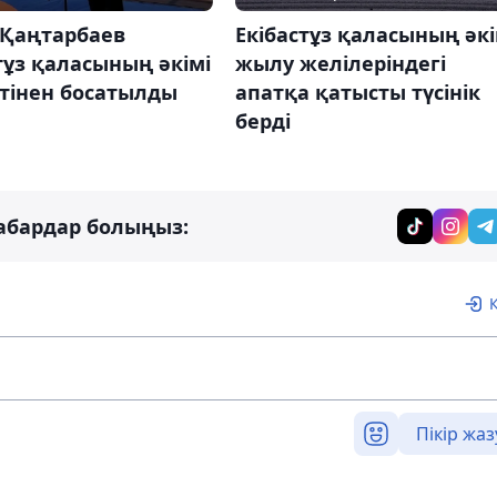
 Қаңтарбаев
Екібастұз қаласының әкі
тұз қаласының әкімі
жылу желілеріндегі
тінен босатылды
апатқа қатысты түсінік
берді
абардар болыңыз:
Пікір жаз