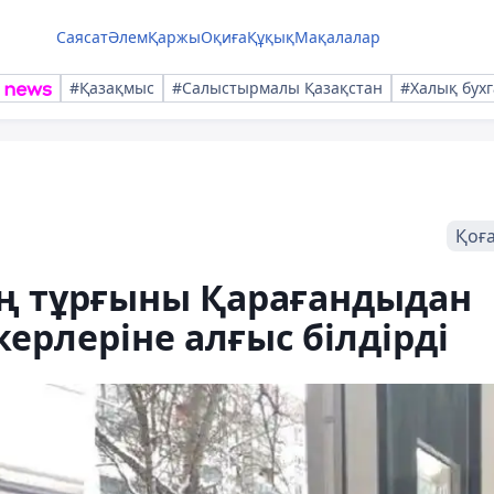
Саясат
Әлем
Қаржы
Оқиға
Құқық
Мақалалар
#Қазақмыс
#Салыстырмалы Қазақстан
#Халық бухг
Қоғ
ың тұрғыны Қарағандыдан
ерлеріне алғыс білдірді