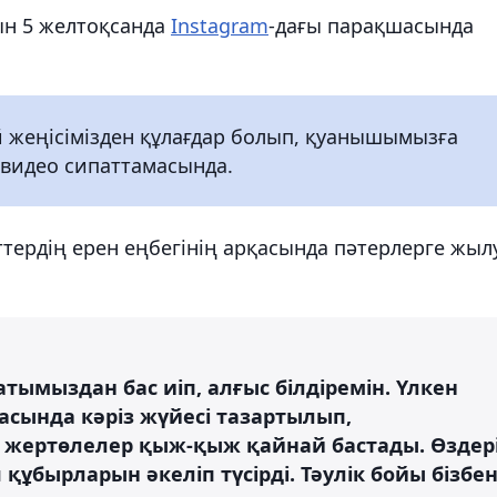
ын 5 желтоқсанда
Instagram
-дағы парақшасында
 жеңісімізден құлағдар болып, қуанышымызға
 видео сипаттамасында.
ттердің ерен еңбегінің арқасында пәтерлерге жыл
тымыздан бас иіп, алғыс білдіремін. Үлкен
сында кәріз жүйесі тазартылып,
 жертөлелер қыж-қыж қайнай бастады. Өздер
 құбырларын әкеліп түсірді. Тәулік бойы бізбе