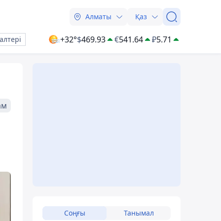
Алматы
Қаз
+32°
$
469.93
€
541.64
₽
5.71
алтері
ам
Соңғы
Танымал