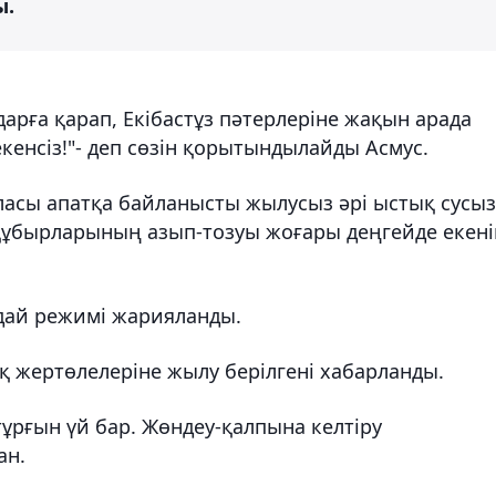
ы.
рға қарап, Екібастұз пәтерлеріне жақын арада
кенсіз!"- деп сөзін қорытындылайды Асмус.
қаласы апатқа байланысты жылусыз әрі ыстық сусыз
 құбырларының азып-тозуы жоғары деңгейде екені
ғдай режимі жарияланды.
қ жертөлелеріне жылу берілгені хабарланды.
тұрғын үй бар. Жөндеу-қалпына келтіру
ан.