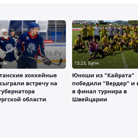
үгін
15:23, Бүгін
станские хоккейные
Юноши из "Кайрата"
сыграли встречу на
победили "Вердер" и
губернатора
в финал турнира в
ргской области
Швейцарии