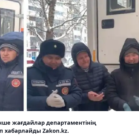
енше жағдайлар департаментінің
еп хабарлайды Zakon.kz.