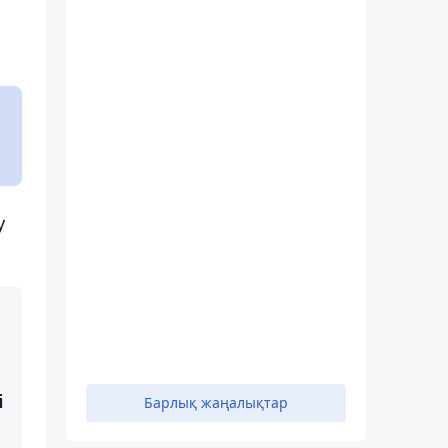
у
і
Барлық жаңалықтар
н