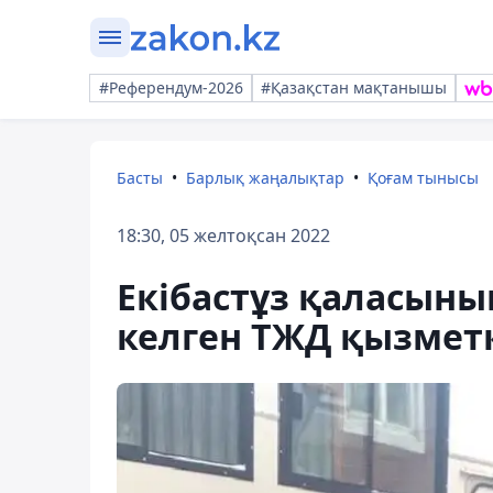
#Референдум-2026
#Қазақстан мақтанышы
Басты
Барлық жаңалықтар
Қоғам тынысы
18:30, 05 желтоқсан 2022
Екібастұз қаласын
келген ТЖД қызметк