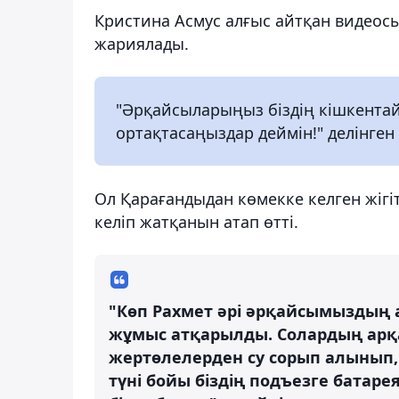
Кристина Асмус алғыс айтқан видеос
жариялады.
"Әрқайсыларыңыз біздің кішкентай
ортақтасаңыздар деймін!" делінген
Ол Қарағандыдан көмекке келген жігі
келіп жатқанын атап өтті.
"Көп Рахмет әрі әрқайсымыздың а
жұмыс атқарылды. Солардың арқа
жертөлелерден су сорып алынып,
түні бойы біздің подъезге батарея