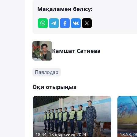
Мақаламен бөлісу:
Камшат Сатиева
Павлодар
Оқи отырыңыз
18:44, 18 қыркүйек 2024
18:53, 