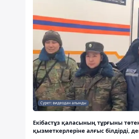
Сурет: видеодан алынды
Екібастұз қаласының тұрғыны төт
қызметкерлеріне алғыс білдірді, д