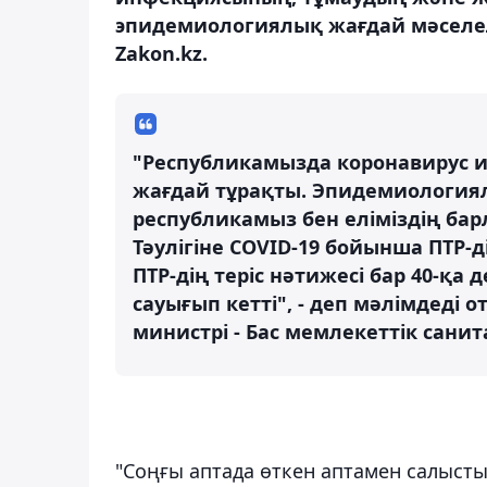
эпидемиологиялық жағдай мәселел
Zakon.kz.
"Республикамызда коронавирус
жағдай тұрақты. Эпидемиология
республикамыз бен еліміздің бар
Тәулігіне COVID-19 бойынша ПТР-д
ПТР-дің теріс нәтижесі бар 40-қа 
сауығып кетті", - деп мәлімдеді
министрі - Бас мемлекеттік сани
"Соңғы аптада өткен аптамен салысты