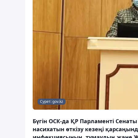
Сурет: gov.kz
Бүгін ОСК-да ҚР Парламенті Сенат
насихатын өткізу кезеңі қарсаңынд
инфекциясының, тұмаудың және Ж