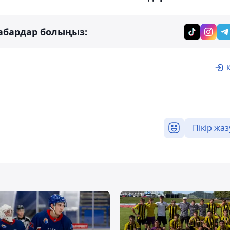
абардар болыңыз:
Пікір жаз