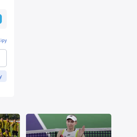
Кіру
у