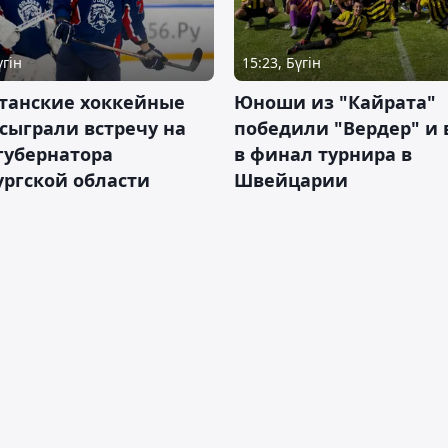
үгін
15:23, Бүгін
станские хоккейные
Юноши из "Кайрата"
сыграли встречу на
победили "Вердер" и
губернатора
в финал турнира в
ргской области
Швейцарии