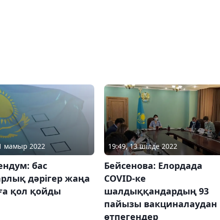
31 мамыр 2022
19:49, 13 шілде 2022
ндум: бас
Бейсенова: Елордада
арлық дәрігер жаңа
COVID-ке
ға қол қойды
шалдыққандардың 93
пайызы вакциналаудан
өтпегендер