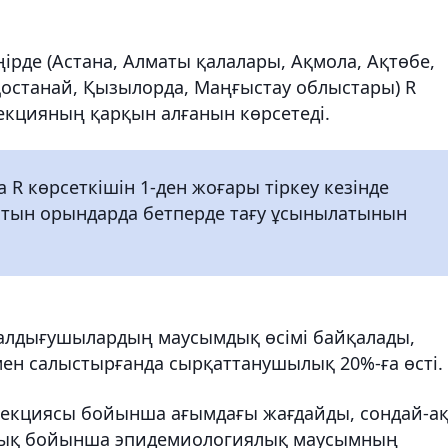
ірде (Астана, Алматы қалалары, Ақмола, Ақтөбе,
Қостанай, Қызылорда, Маңғыстау облыстары) R
фекцияның қарқын алғанын көрсетеді.
R көрсеткішін 1-ден жоғары тіркеу кезінде
атын орындарда бетперде тағу ұсынылатынын
шалдығушылардың маусымдық өсімі байқалады,
ен салыстырғанда сырқаттанушылық 20%-ға өсті.
екциясы бойынша ағымдағы жағдайды, сондай-а
лық бойынша эпидемиологиялық маусымның