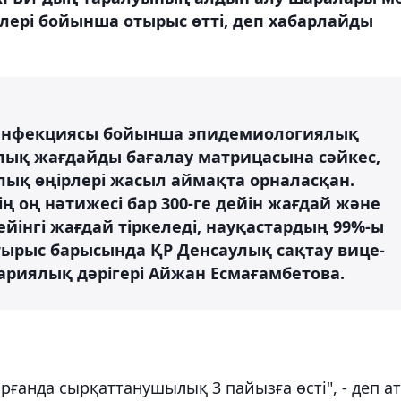
ері бойынша отырыс өтті, деп хабарлайды
 инфекциясы бойынша эпидемиологиялық
лық жағдайды бағалау матрицасына сәйкес,
лық өңірлері жасыл аймақта орналасқан.
ің оң нәтижесі бар 300-ге дейін жағдай және
дейінгі жағдай тіркеледі, науқастардың 99%-ы
 отырыс барысында ҚР Денсаулық сақтау вице-
тариялық дәрігері Айжан Есмағамбетова.
рғанда сырқаттанушылық 3 пайызға өсті", - деп а