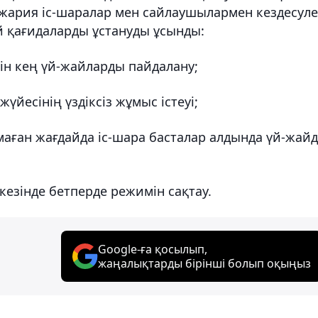
жария іс-шаралар мен сайлаушылармен кездесул
й қағидаларды ұстануды ұсынды:
ін кең үй-жайларды пайдалану;
үйесінің үздіксіз жұмыс істеуі;
маған жағдайда іс-шара басталар алдында үй-жай
кезінде бетперде режимін сақтау.
Google-ға қосылып,
жаңалықтарды бірінші болып оқыңыз