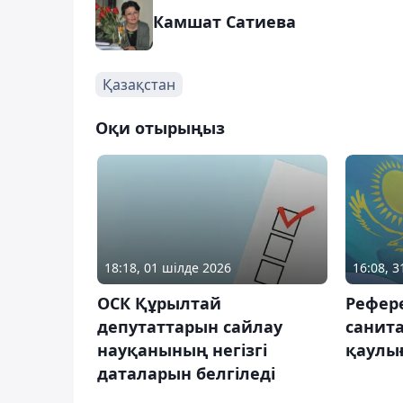
Камшат Сатиева
Қазақстан
Оқи отырыңыз
18:18, 01 шілде 2026
16:08, 
ОСК Құрылтай
Рефере
депутаттарын сайлау
санит
науқанының негізгі
қаулы
даталарын белгіледі