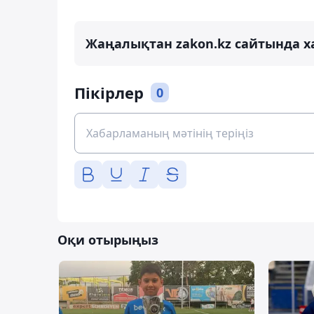
Жаңалықтан zakon.kz сайтында х
Пікірлер
0
Оқи отырыңыз