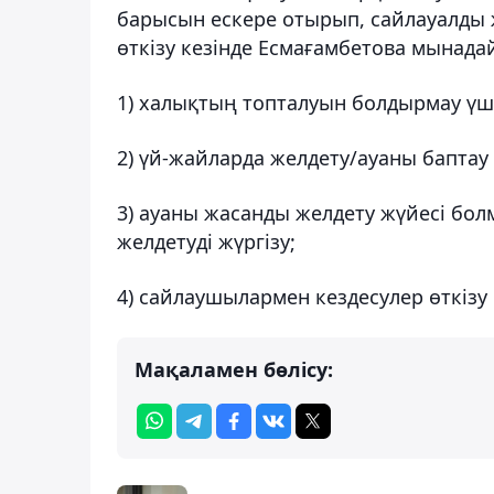
барысын ескере отырып, сайлауалды 
өткізу кезінде Есмағамбетова мынада
1) халықтың топталуын болдырмау үш
2) үй-жайларда желдету/ауаны баптау ж
3) ауаны жасанды желдету жүйесі бол
желдетуді жүргізу;
4) сайлаушылармен кездесулер өткізу 
Мақаламен бөлісу: