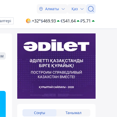
Алматы
Қаз
+32°
$
469.93
€
541.64
₽
5.71
алтері
ам
Соңғы
Танымал