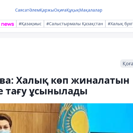
Саясат
Әлем
Қаржы
Оқиға
Құқық
Мақалалар
#Қазақмыс
#Салыстырмалы Қазақстан
#Халық бухг
Қоғ
ва: Халық көп жиналатын
е тағу ұсынылады