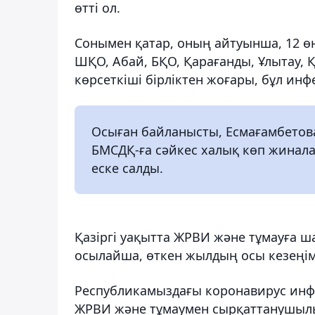
өтті ол.
Сонымен қатар, оның айтуынша, 12 өң
ШҚО, Абай, БҚО, Қарағанды, Ұлытау, 
көрсеткіші бірліктен жоғары, бұл ин
Осыған байланысты, Есмағамбетова 
БМСДҚ-ға сәйкес халық көп жинал
еске салды.
Қазіргі уақытта ЖРВИ және тұмауға 
осылайша, өткен жылдың осы кезеңім
Республикамыздағы коронавирус инф
ЖРВИ және тұмаумен сырқаттанушы