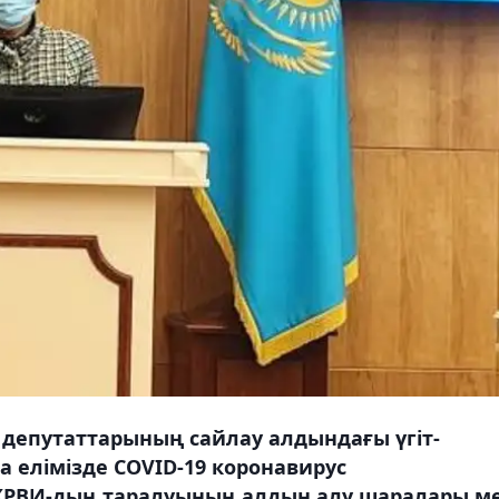
ы депутаттарының сайлау алдындағы үгіт-
а елімізде COVID-19 коронавирус
РВИ-дың таралуының алдын алу шаралары м