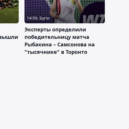
14:59, Бүгін
Эксперты определили
 вышли
победительницу матча
Рыбакина – Самсонова на
"тысячнике" в Торонто