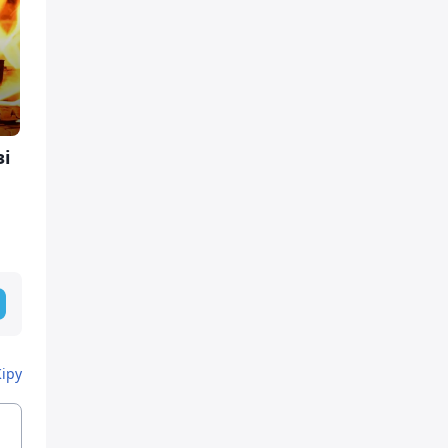
зі
Кіру