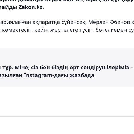
рлайды Zakon.kz.
арияланған ақпаратқа сүйенсек, Мәрлен Әбенов 
 көмектесіп, кейін жертөлеге түсіп, бөтелкемен су
 тұр. Міне, сіз бен біздің өрт сөндірушілеріміз –
азылған Instagram-дағы жазбада.