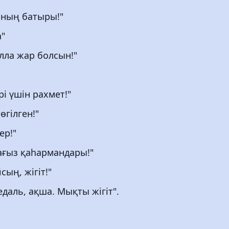
нның батыры!"
"
лла жар болсын!"
і үшін рахмет!"
өгілген!"
ер!"
ағыз қаһармандары!"
ың, жігіт!"
даль, ақша. Мықты жігіт".