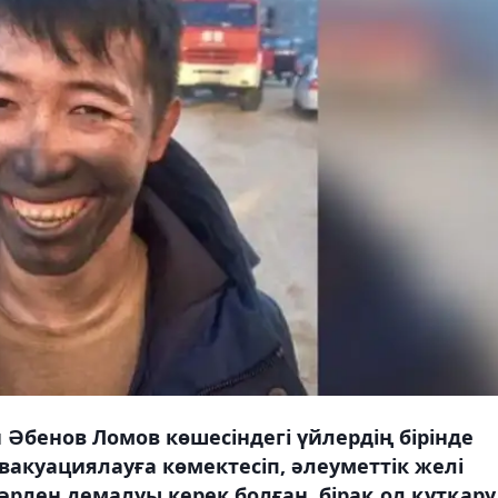
 Әбенов Ломов көшесіндегі үйлердің бірінде
вакуациялауға көмектесіп, әлеуметтік желі
әрлен демалуы керек болған, бірақ ол құтқару