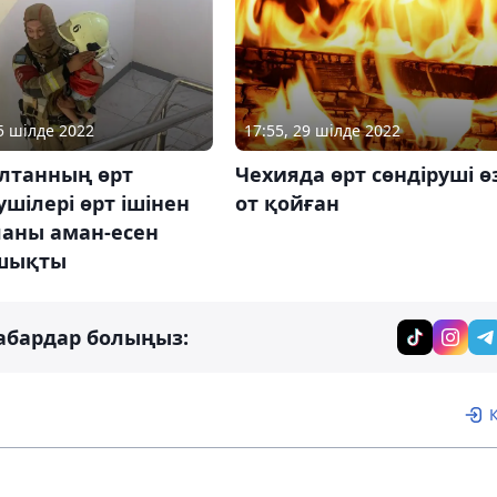
15 шілде 2022
17:55, 29 шілде 2022
ұлтанның өрт
Чехияда өрт сөндіруші ө
ушілері өрт ішінен
от қойған
ланы аман-есен
шықты
абардар болыңыз: