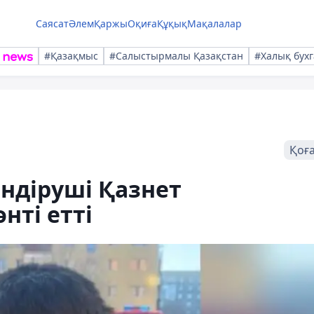
Саясат
Әлем
Қаржы
Оқиға
Құқық
Мақалалар
#Қазақмыс
#Салыстырмалы Қазақстан
#Халық бухг
Қоғ
ндіруші Қазнет
ті етті