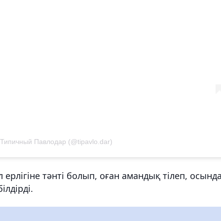
Типичный Павлодар (@tipavlo.dar)
ерлігіне тәнті болып, оған амандық тілеп, осынд
ілдірді.