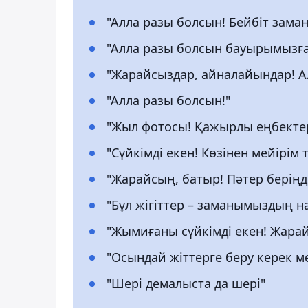
"Алла разы болсын! Бейбіт зама
"Алла разы болсын бауырымызға
"Жарайсыздар, айналайындар! А
"Алла разы болсын!"
"Жыл фотосы! Қажырлы еңбектер
"Сүйкімді екен! Көзінен мейірім т
"Жарайсың, батыр! Пәтер беріңд
"Бұл жігіттер – заманымыздың н
"Жымиғаны сүйкімді екен! Жарайс
"Осындай жіттерге беру керек ме
"Шері демалыста да шері"