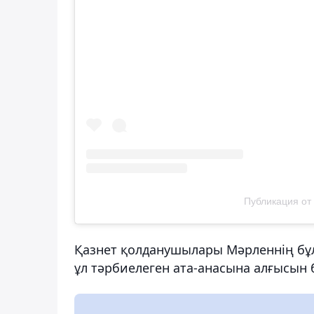
Публикация от 
Қазнет қолданушылары Мәрленнің бұл 
ұл тәрбиелеген ата-анасына алғысын б