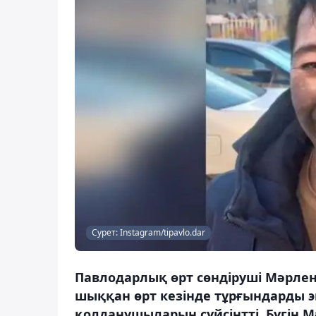
Сурет: Instagram/tipavlo.dar
Павлодарлық өрт сөндіруші Мәрлен
шыққан өрт кезінде тұрғындарды э
қолданушыларын сүйсінтті. Бүгін М