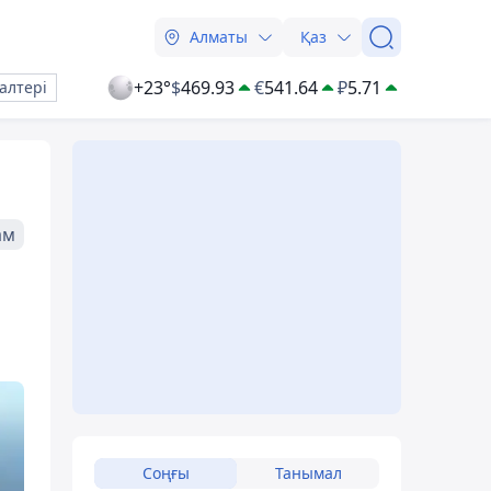
Алматы
Қаз
+23°
$
469.93
€
541.64
₽
5.71
алтері
ам
Соңғы
Танымал