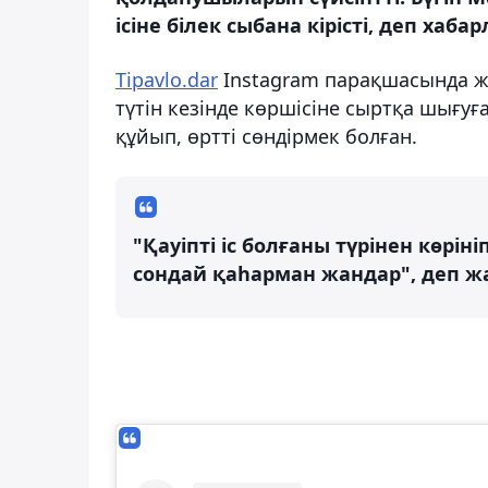
ісіне білек сыбана кірісті, деп хаба
Tipavlo.dar
Instagram парақшасында ж
түтін кезінде көршісіне сыртқа шығуға
құйып, өртті сөндірмек болған.
"Қауіпті іс болғаны түрінен көрініп
сондай қаһарман жандар", деп ж