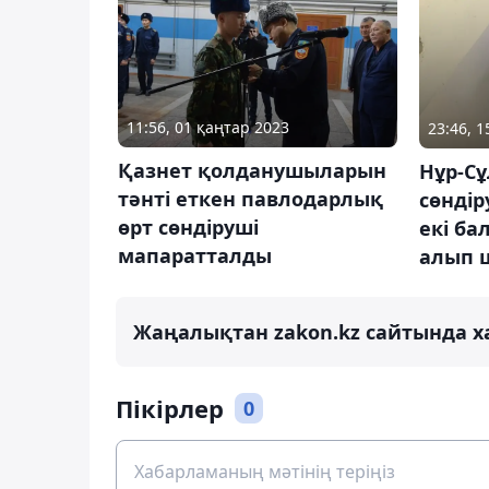
11:56, 01 қаңтар 2023
23:46, 
Қазнет қолданушыларын
Нұр-С
тәнті еткен павлодарлық
сөндір
өрт сөндіруші
екі ба
мапаратталды
алып 
Жаңалықтан zakon.kz сайтында х
Пікірлер
0