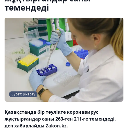
төмендеді
Сурет: pixabay
Қазақстанда бір тәулікте коронавирус
жұқтырғандар саны 263-тен 211-ге төмендеді,
деп хабарлайды Zakon.kz.