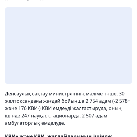
Денсаулық сақтау министрлігінің мәліметінше, 30
желтоқсандағы жағдай бойынша 2 754 адам (-2 578+
және 176 КВИ-) КВИ емдеуді жалғастыруда, оның
ішінде 247 науқас стационарда, 2 507 адам
амбулаторлық емделуде.
КВИ+ және КВИ- жағдайларының ішінде: