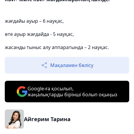
жағдайы ауыр – 6 науқас,
өте ауыр жағдайда - 5 науқас,
жасанды тыныс алу аппаратында – 2 науқас.
Мақаламен бөлісу
Google-ға қосылып,
жаңалықтарды бірінші болып оқыңыз
Айгерим Тарина