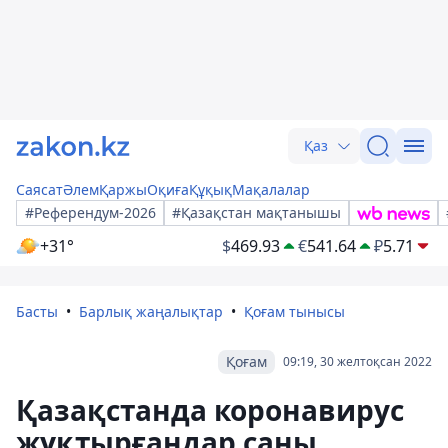
Қаз
Саясат
Әлем
Қаржы
Оқиға
Құқық
Мақалалар
#Референдум-2026
#Қазақстан мақтанышы
+31°
$
469.93
€
541.64
₽
5.71
Басты
Барлық жаңалықтар
Қоғам тынысы
Қоғам
09:19, 30 желтоқсан 2022
Қазақстанда коронавирус
жұқтырғандар саны