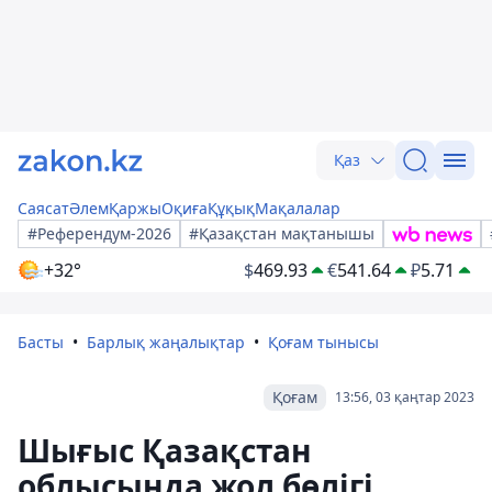
Қаз
Саясат
Әлем
Қаржы
Оқиға
Құқық
Мақалалар
#Референдум-2026
#Қазақстан мақтанышы
+32°
$
469.93
€
541.64
₽
5.71
Басты
Барлық жаңалықтар
Қоғам тынысы
Қоғам
13:56, 03 қаңтар 2023
Шығыс Қазақстан
облысында жол бөлігі