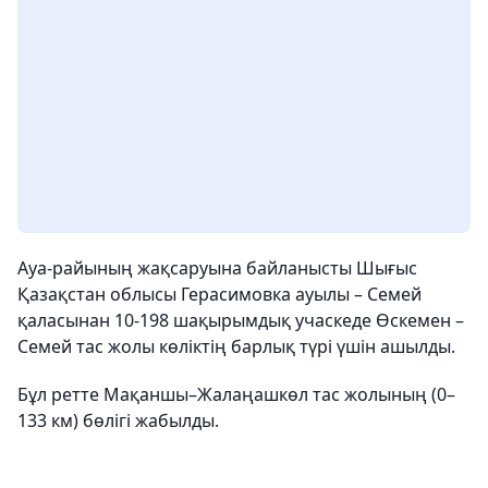
Ауа-райының жақсаруына байланысты Шығыс
Қазақстан облысы Герасимовка ауылы – Семей
қаласынан 10-198 шақырымдық учаскеде Өскемен –
Семей тас жолы көліктің барлық түрі үшін ашылды.
Бұл ретте Мақаншы–Жалаңашкөл тас жолының (0–
133 км) бөлігі жабылды.