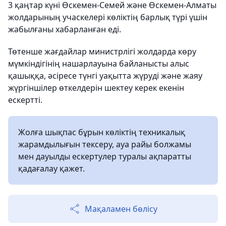
3 қаңтар күні Өскемен-Семей және Өскемен-Алматы
жолдарының учаскелері көліктің барлық түрі үшін
жабылғаны хабарланған еді.
Төтенше жағдайлар министрлігі жолдарда көру
мүмкіндігінің нашарлауына байланысты алыс
қашыққа, әсіресе түнгі уақытта жүруді және жаяу
жүргіншілер өткелдерін шектеу керек екенін
ескертті.
Жолға шықпас бұрын көліктің техникалық
жарамдылығын тексеру, ауа райы болжамы
мен дауылды ескертулер туралы ақпаратты
қадағалау қажет.
Мақаламен бөлісу