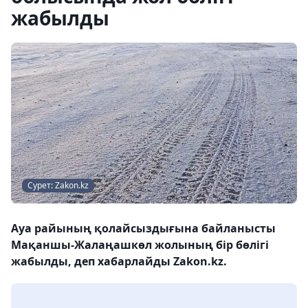
жабылды
Сурет: Zakon.kz
Ауа райының қолайсыздығына байланысты
Мақаншы-Жалаңашкөл жолының бір бөлігі
жабылды, деп хабарлайды Zakon.kz.