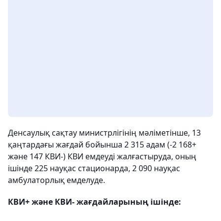
Денсаулық сақтау министрлігінің мәліметінше, 13
қаңтардағы жағдай бойынша 2 315 адам (-2 168+
және 147 КВИ-) КВИ емдеуді жалғастыруда, оның
ішінде 225 науқас стационарда, 2 090 науқас
амбулаторлық емделуде.
КВИ+ және КВИ- жағдайларының ішінде: