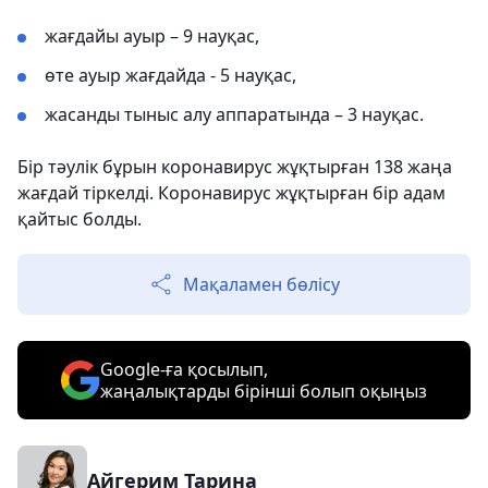
жағдайы ауыр – 9 науқас,
өте ауыр жағдайда - 5 науқас,
жасанды тыныс алу аппаратында – 3 науқас.
Бір тәулік бұрын коронавирус жұқтырған 138 жаңа
жағдай тіркелді. Коронавирус жұқтырған бір адам
қайтыс болды.
Мақаламен бөлісу
Google-ға қосылып,
жаңалықтарды бірінші болып оқыңыз
Айгерим Тарина