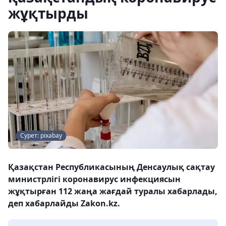
жұқтырды
Сурет: pixabay
Қазақстан Республикасының Денсаулық сақтау
министрлігі коронавирус инфекциясын
жұқтырған 112 жаңа жағдай туралы хабарлады,
деп хабарлайды Zakon.kz.