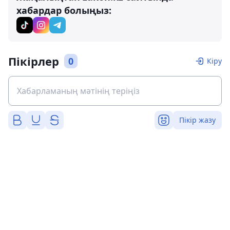
хабардар болыңыз:
Пікірлер
0
Кіру
Пікір жазу