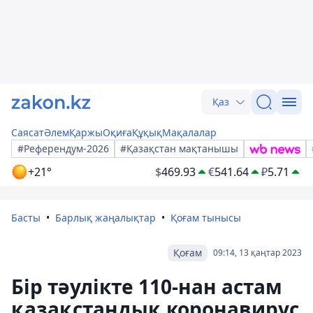
Қаз
Саясат
Әлем
Қаржы
Оқиға
Құқық
Мақалалар
#Референдум-2026
#Қазақстан мақтанышы
+21°
$
469.93
€
541.64
₽
5.71
Басты
Барлық жаңалықтар
Қоғам тынысы
Қоғам
09:14, 13 қаңтар 2023
Бір тәулікте 110-нан астам
қазақстандық коронавирус