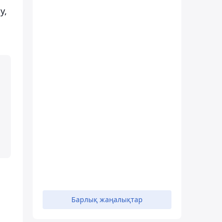
у,
з
Барлық жаңалықтар