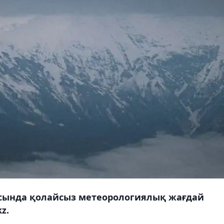
асында қолайсыз метеорологиялық жағдай
z.