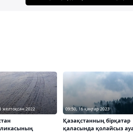
28 желтоқсан 2022
09:50, 16 қаңтар 2023
стан
Қазақстанның бірқатар
бликасының
қаласында қолайсыз ау