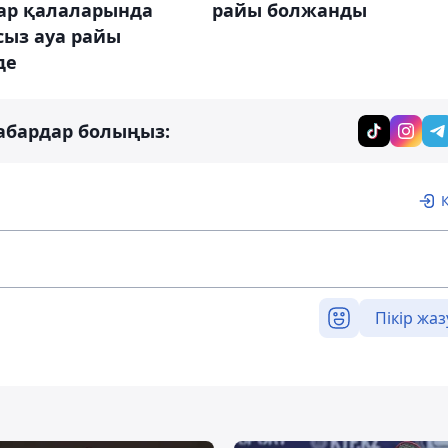
тар қалаларында
райы болжанды
сыз ауа райы
де
абардар болыңыз:
Пікір жаз