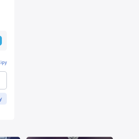
Кіру
у