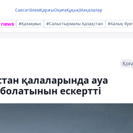
Саясат
Әлем
Қаржы
Оқиға
Құқық
Мақалалар
#Қазақмыс
#Салыстырмалы Қазақстан
#Халық бухг
Қоғ
стан қалаларында ауа
болатынын ескертті