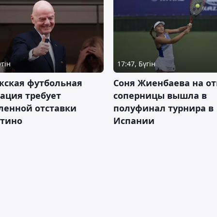
үгін
17:47, Бүгін
жская футбольная
Соня Жиенбаева на от
ация требует
соперницы вышла в
ленной отставки
полуфинал турнира в
тино
Испании