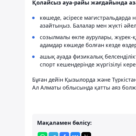
Қолайсыз ауа-райы жағдайында аз
көшеде, әсіресе магистральдарда н
азайтыңыз. Балалар мен жүкті әйел
созылмалы өкпе аурулары, жүрек-
адамдар көшеде болған кезде өздер
ашық ауада физикалық белсенділік
спорт кешендерінде жүргізілуі кере
Бұған дейін Қызылорда және Түркіста
Ал Алматы облысында қатты аяз болж
Мақаламен бөлісу: