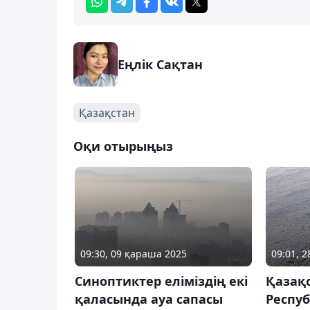
Еңлік Сақтан
Қазақстан
Оқи отырыңыз
09:30, 09 қараша 2025
09:01, 
Синоптиктер еліміздің екі
Қазақ
қаласында ауа сапасы
Респу