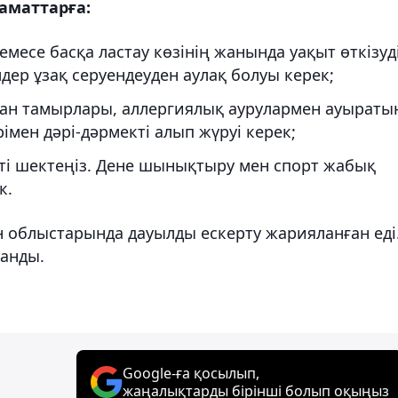
аматтарға:
емесе басқа ластау көзінің жанында уақыт өткізуд
дер ұзақ серуендеуден аулақ болуы керек;
қан тамырлары, аллергиялық аурулармен ауыраты
імен дәрі-дәрмекті алып жүруі керек;
ті шектеңіз. Дене шынықтыру мен спорт жабық
к.
н облыстарында дауылды ескерту жарияланған еді
анды.
Google-ға қосылып,
жаңалықтарды бірінші болып оқыңыз