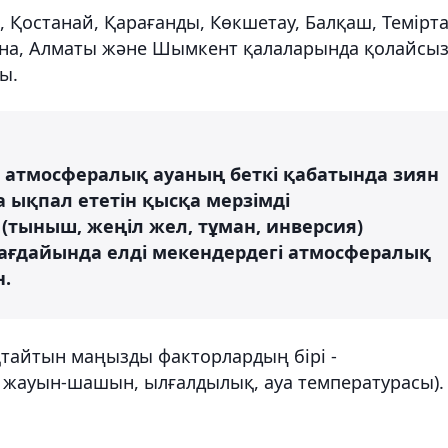
 Қостанай, Қарағанды, Көкшетау, Балқаш, Темірта
тана, Алматы және Шымкент қалаларында қолайсы
ы.
 атмосфералық ауаның беткі қабатында зиян
 ықпал ететін қысқа мерзімді
тыныш, жеңіл жел, тұман, инверсия)
ағдайында елді мекендердегі атмосфералық
н.
қтайтын маңызды факторлардың бірі -
 жауын-шашын, ылғалдылық, ауа температурасы).