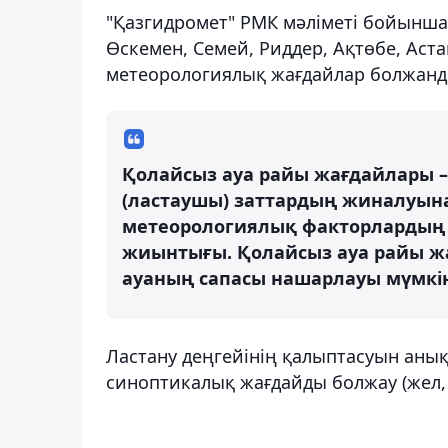
"Қазгидромет" РМК мәліметі бойынша,
Өскемен, Семей, Риддер, Ақтөбе, Ас
метеорологиялық жағдайлар болжанд
Қолайсыз ауа райы жағдайлары –
(ластаушы) заттардың жиналуына
метеорологиялық факторлардың (
жиынтығы. Қолайсыз ауа райы ж
ауаның сапасы нашарлауы мүмкі
Ластану деңгейінің қалыптасуын аны
синоптикалық жағдайды болжау (жел,