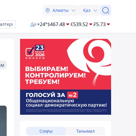
Алматы
Қаз
+24°
$
467.48
€
539.52
₽
5.73
алтері
ам
Соңғы
Танымал