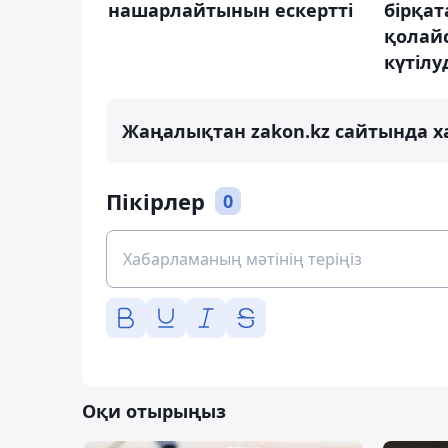
нашарлайтынын ескертті
бірқа
қолай
күтілу
Жаңалықтан zakon.kz сайтында х
Пікірлер
0
Оқи отырыңыз