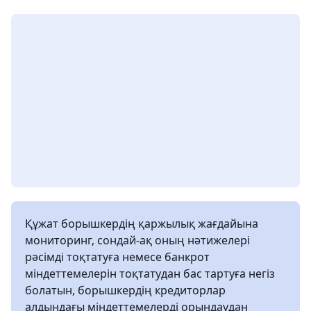
Құжат борышкердің қаржылық жағдайына
мониторинг, сондай-ақ оның нәтижелері
рәсімді тоқтатуға немесе банкрот
міндеттемелерін тоқтатудан бас тартуға негіз
болатын, борышкердің кредиторлар
алдындағы міндеттемелерді орындаудан