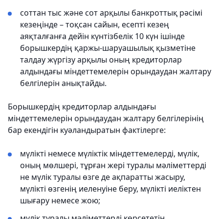
соттан тыс және сот арқылы банкроттық рәсімі
кезеңінде – тоқсан сайын, есепті кезең
аяқталғанға дейін күнтізбелік 10 күн ішінде
борышкердің қаржы-шаруашылық қызметіне
талдау жүргізу арқылы оның кредиторлар
алдындағы міндеттемелерін орындаудан жалтару
белгілерін анықтайды.
Борышкердің кредиторлар алдындағы
міндеттемелерін орындаудан жалтару белгілерінің
бар екендігін куәландыратын фактілерге:
мүлікті немесе мүліктік міндеттемелерді, мүлік,
оның мөлшері, тұрған жері туралы мәліметтерді
не мүлік туралы өзге де ақпаратты жасыру,
мүлікті өзгенің иеленуіне беру, мүлікті иеліктен
шығару немесе жою;
мүлік туралы мәліметтерді көрсететін