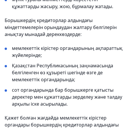
құжаттарды жасыру, жою, бұрмалау жатады.
Борышкердің кредиторлар алдындағы
міндеттемелерін орындаудан жалтару белгілерін
анықтау мынадай дереккөздерде:
мемлекеттік кірістер органдарының ақпараттық
жүйелерінде;
Қазақстан Республикасының заңнамасында
белгіленген өз құзыреті шегінде өзге де
мемлекеттік органдарында;
сот органдарында бар борышкерге қатысты
деректер мен құжаттарды зерделеу және талдау
арқылы іске асырылады.
Қажет болған жағдайда мемлекеттік кірістер
органдары борышкердің кредиторлар алдындағы