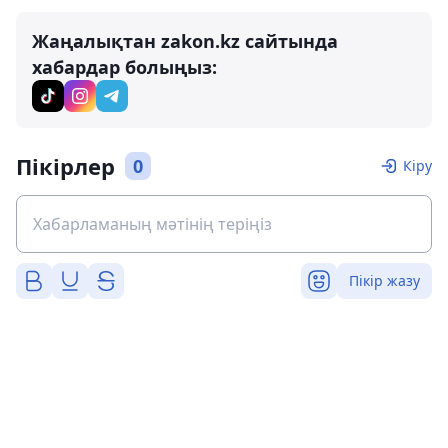
Жаңалықтан zakon.kz сайтында
хабардар болыңыз:
Пікірлер
0
Кіру
Пікір жазу