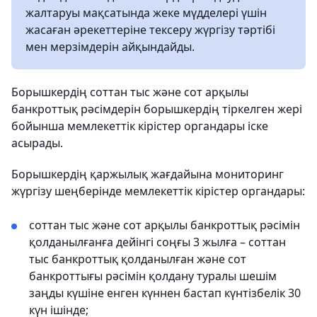
жалтаруы мақсатында жеке мүдделері үшін
жасаған әрекеттеріне тексеру жүргізу тәртібі
мен мерзімдерін айқындайды.
Борышкердің соттан тыс және сот арқылы
банкроттық рәсімдерін борышкердің тіркелген жері
бойынша мемлекеттік кірістер органдары іске
асырады.
Борышкердің қаржылық жағдайына мониторинг
жүргізу шеңберінде мемлекеттік кірістер органдары:
соттан тыс және сот арқылы банкроттық рәсімін
қолданылғанға дейінгі соңғы 3 жылға – соттан
тыс банкроттық қолданылған және сот
банкроттығы рәсімін қолдану туралы шешім
заңды күшіне енген күннен бастап күнтізбелік 30
күн ішінде;