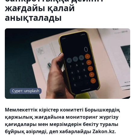
жағдайы қалай
анықталады
Сурет: unsplash
Мемлекеттік кірістер комитеті Борышкердің
қаржылық жағдайына мониторинг жүргізу
қағидалары мен мерзімдерін бекіту туралы
бұйрық әзірледі, деп хабарлайды Zakon.kz.