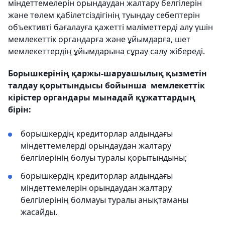
міндеттемелерін орындаудан жалтару белгілерін
және төлем қабілетсіздігінің туындау себептерін
объективті бағалауға қажетті мәліметтерді алу үшін
мемлекеттік органдарға және ұйымдарға, шет
мемлекеттердің ұйымдарына сұрау салу жібереді.
Борышкерінің қаржы-шаруашылық қызметін
талдау қорытындысы бойынша мемлекеттік
кірістер органдары мынадай құжаттардың
бірін:
борышкердің кредиторлар алдындағы
міндеттемелерді орындаудан жалтару
белгілерінің болуы туралы қорытындыны;
борышкердің кредиторлар алдындағы
міндеттемелерін орындаудан жалтару
белгілерінің болмауы туралы анықтаманы
жасайды.