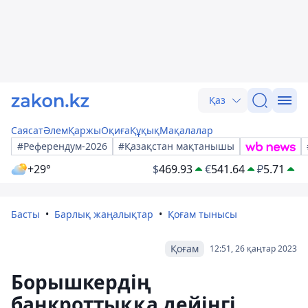
Қаз
Саясат
Әлем
Қаржы
Оқиға
Құқық
Мақалалар
#Референдум-2026
#Қазақстан мақтанышы
+29°
$
469.93
€
541.64
₽
5.71
Басты
Барлық жаңалықтар
Қоғам тынысы
Қоғам
12:51, 26 қаңтар 2023
Борышкердің
банкроттыққа дейінгі