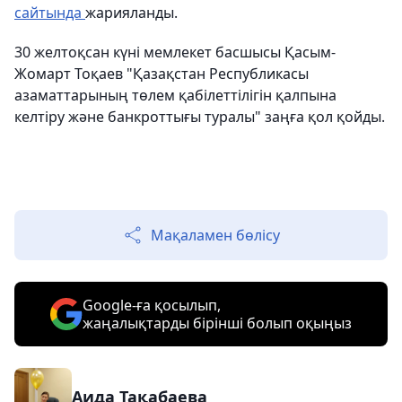
сайтында
жарияланды.
30 желтоқсан күні мемлекет басшысы Қасым-
Жомарт Тоқаев "Қазақстан Республикасы
азаматтарының төлем қабілеттілігін қалпына
келтіру және банкроттығы туралы" заңға қол қойды.
Мақаламен бөлісу
Google-ға қосылып,
жаңалықтарды бірінші болып оқыңыз
Аида Тақабаева