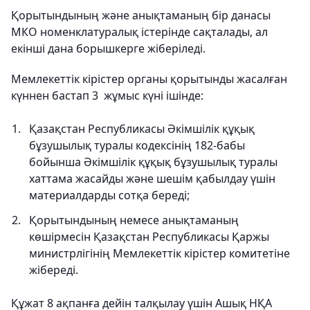
Қорытындының және анықтаманың бір данасы
МКО номенклатуралық істерінде сақталады, ал
екінші дана борышкерге жіберіледі.
Мемлекеттік кірістер органы қорытынды жасалған
күннен бастап 3 жұмыс күні ішінде:
Қазақстан Республикасы Әкімшілік құқық
бұзушылық туралы кодексінің 182-бабы
бойынша Әкімшілік құқық бұзушылық туралы
хаттама жасайды және шешім қабылдау үшін
материалдарды сотқа береді;
Қорытындының немесе анықтаманың
көшірмесін Қазақстан Республикасы Қаржы
министрлігінің Мемлекеттік кірістер комитетіне
жібереді.
Құжат 8 ақпанға дейін талқылау үшін Ашық НҚА