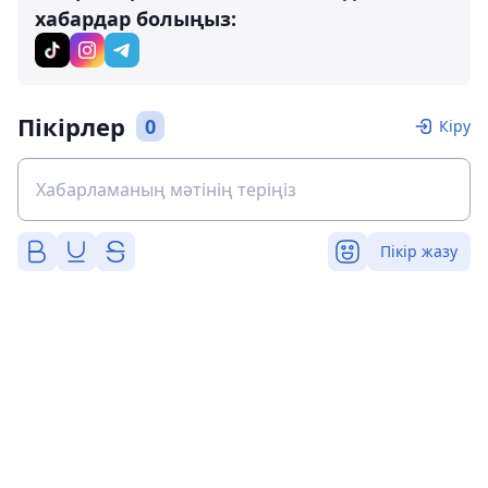
хабардар болыңыз:
Пікірлер
0
Кіру
Пікір жазу