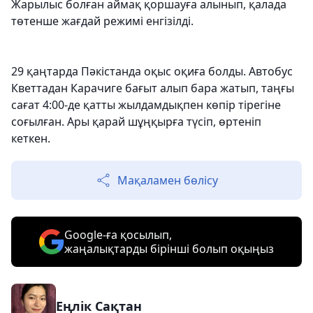
Жарылыс болған аймақ қоршауға алынып, қалада
төтенше жағдай режимі енгізілді.
29 қаңтарда Пәкістанда оқыс оқиға болды. Автобус
Кветтадан Карачиге бағыт алып бара жатып, таңғы
сағат 4:00-де қатты жылдамдықпен көпір тірегіне
соғылған. Ары қарай шұңқырға түсіп, өртеніп
кеткен.
Мақаламен бөлісу
Google-ға қосылып,
жаңалықтарды бірінші болып оқыңыз
Еңлік Сақтан