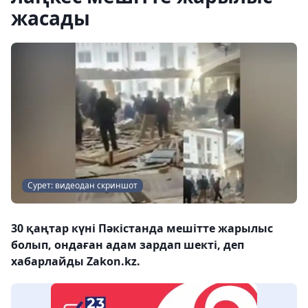
жасады
Сурет: видеодан скриншот
30 қаңтар күні Пәкістанда мешітте жарылыс
болып, ондаған адам зардап шекті, деп
хабарлайды Zakon.kz.