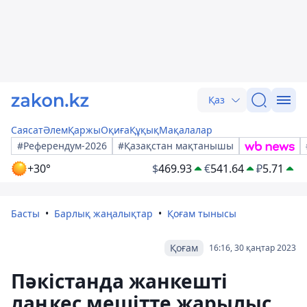
Қаз
Саясат
Әлем
Қаржы
Оқиға
Құқық
Мақалалар
#Референдум-2026
#Қазақстан мақтанышы
+30°
$
469.93
€
541.64
₽
5.71
Басты
Барлық жаңалықтар
Қоғам тынысы
Қоғам
16:16, 30 қаңтар 2023
Пәкістанда жанкешті
лаңкес мешітте жарылыс