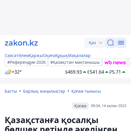
Қаз
Саясат
Әлем
Қаржы
Оқиға
Құқық
Мақалалар
#Референдум-2026
#Қазақстан мақтанышы
+32°
$
469.93
€
541.64
₽
5.71
Басты
Барлық жаңалықтар
Қоғам тынысы
Қоғам
09:34, 14 ақпан 2023
Қазақстанға қосалқы
бөлшек ретінде әкелінген