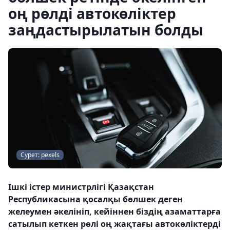
оң рөлді автокөліктер
заңдастырылатын болды
Сурет: pexels
Ішкі істер министрлігі Қазақстан
Республикасына қосалқы бөлшек деген
желеумен әкелініп, кейіннен біздің азаматтарға
сатылып кеткен рөлі оң жақтағы автокөліктерді