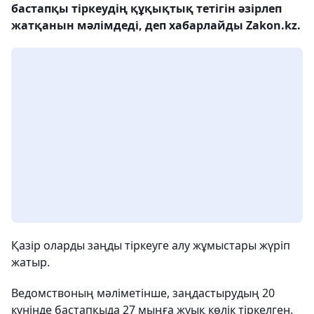
бастапқы тіркеудің құқықтық тетігін әзірлеп
жатқанын мәлімдеді, деп хабарлайды Zakon.kz.
Қазір оларды заңды тіркеуге алу жұмыстары жүріп
жатыр.
Ведомствоның мәліметінше, заңдастырудың 20
күнінде бастапқыда 27 мыңға жуық көлік тіркелген.