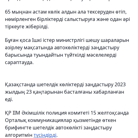
65 мыңнан астам көлік алдын ала тексеруден өтіп,
нөмірленген бірліктерді салыстыруға және одан әрі
тіркеуге жіберілді.
Бұған қоса Ішкі істер министрлігі шешу шараларын
әзірлеу мақсатында автокөліктерді заңдастыру
барысында туындайтын түйткілді мәселелерді
сараптауда.
Қазақстанда шетелдік көліктерді заңдастыру 2023
жылдың 23 қаңтарынан басталғаны хабарланған
еді.
ҚР ІІМ Әкімшілік полиция комитеті 15 желтоқсанда
Орталық коммуникациялар қызметінде өткен
брифингте шетелдік автокөлікті заңдастыру
алгоритмін
түсіндірді
.