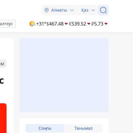
Алматы
Қаз
+31°
$
467.48
€
539.52
₽
5.73
алтері
ам
с
Соңғы
Танымал