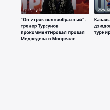
12:45, Бүгін
12:28, Б
"Он игрок волнообразный":
Казахс
тренер Турсунов
дзюдо
прокомментировал провал
турнир
Медведева в Монреале