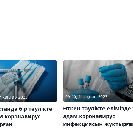
09:40, 11 ақпан 2023
17 қаңтар 2023
Өткен тәулікте елімізде 
танда бір тәулікте
адам коронавирус
м коронавирус
инфекциясын жұқтырға
рған