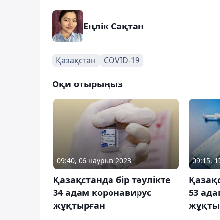
Еңлік Сақтан
Қазақстан
COVID-19
Оқи отырыңыз
09:40, 06 наурыз 2023
09:15, 
Қазақстанда бір тәулікте
Қазақс
34 адам коронавирус
53 ада
жұқтырған
жұқты