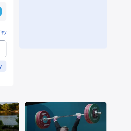
Кіру
у