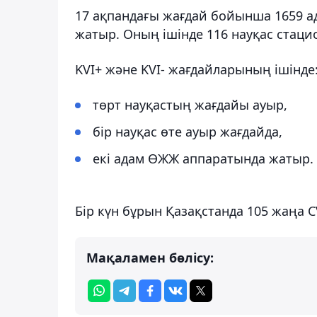
17 ақпандағы жағдай бойынша 1659 ада
жатыр. Оның ішінде 116 науқас стаци
KVI+ және KVI- жағдайларының ішінде
төрт науқастың жағдайы ауыр,
бір науқас өте ауыр жағдайда,
екі адам ӨЖЖ аппаратында жатыр.
Бір күн бұрын Қазақстанда 105 жаңа CV
Мақаламен бөлісу: