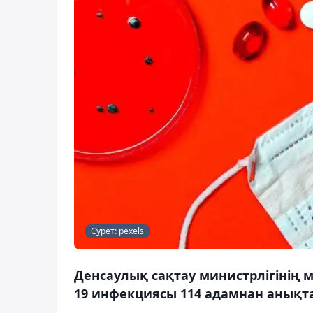
Сурет: pexels
Денсаулық сақтау министрлігінің м
19 инфекциясы 114 адамнан анықта