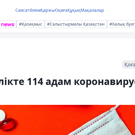
Саясат
Әлем
Қаржы
Оқиға
Құқық
Мақалалар
#Қазақмыс
#Салыстырмалы Қазақстан
#Халық бухг
Қоғ
лікте 114 адам коронавиру