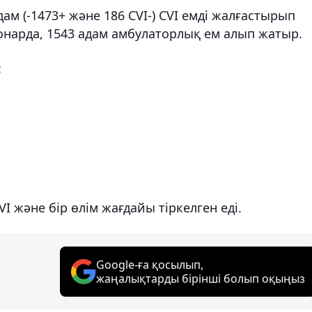
м (-1473+ және 186 CVI-) CVI емді жалғастырып
онарда, 1543 адам амбулаторлық ем алып жатыр.
:
I және бір өлім жағдайы тіркелген еді.
Google-ға қосылып,
жаңалықтарды бірінші болып оқыңыз