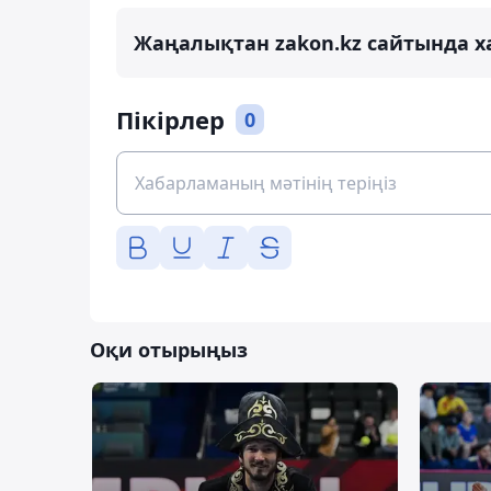
Жаңалықтан zakon.kz сайтында х
Пікірлер
0
Оқи отырыңыз