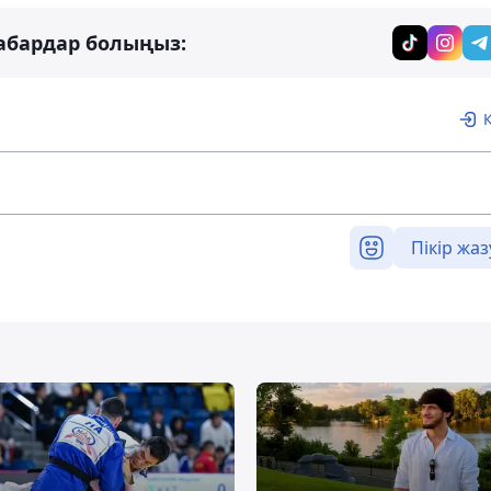
абардар болыңыз:
Пікір жаз