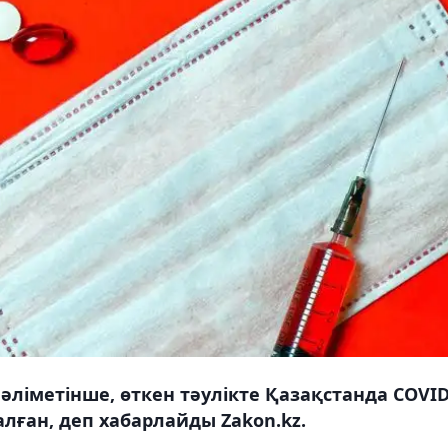
әліметінше, өткен тәулікте Қазақстанда COVID
лған, деп хабарлайды Zakon.kz.