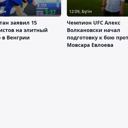
үгін
12:09, Бүгін
тан заявил 15
Чемпион UFC Алекс
истов на элитный
Волкановски начал
 в Венгрии
подготовку к бою про
Мовсара Евлоева