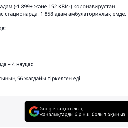
адам (-1 899+ және 152 КВИ-) коронавирустан
ас стационарда, 1 858 адам амбулаториялық емде.
е:
да – 4 науқас
ының 56 жағдайы тіркелген еді.
Google-ға қосылып,
жаңалықтарды бірінші болып оқыңыз