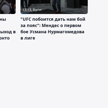
13:13, Бүгін
ины
"UFC побоится дать нам бой
за пояс": Мендес о первом
ыход в
бое Усмана Нурмагомедова
ронто
в лиге