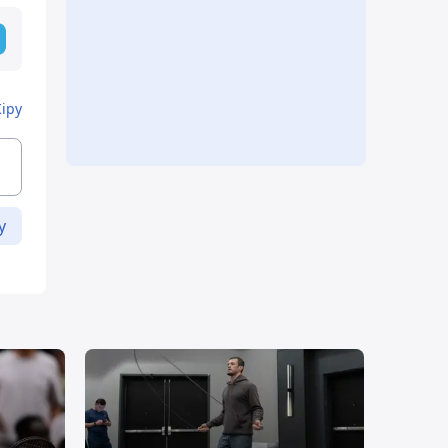
Кіру
у