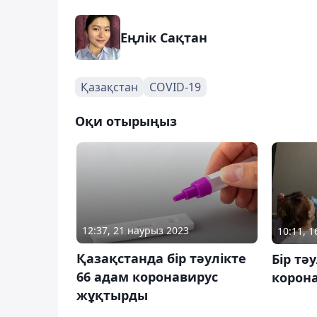
Еңлік Сақтан
Қазақстан
COVID-19
Оқи отырыңыз
12:37, 21 наурыз 2023
10:11, 
Қазақстанда бір тәулікте
Бір тә
66 адам коронавирус
корон
жұқтырды