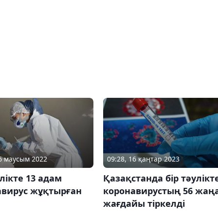
09:28, 16 қаңтар 2023
16 маусым 2022
Қазақстанда бір тәулікт
улікте 13 адам
коронавирустың 56 жаң
авирус жұқтырған
жағдайы тіркелді