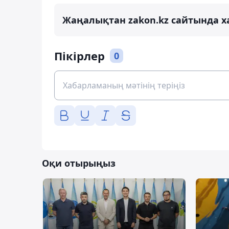
Жаңалықтан zakon.kz сайтында х
Пікірлер
0
Оқи отырыңыз