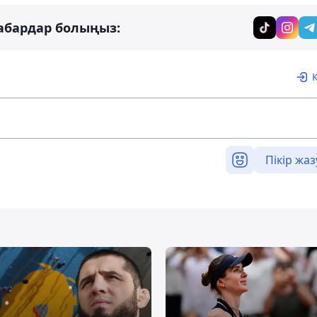
абардар болыңыз:
Пікір жаз