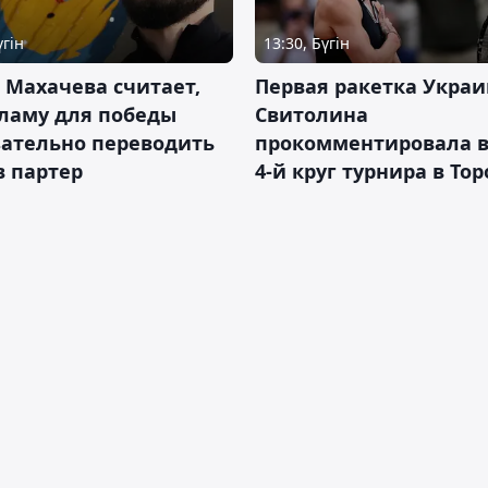
үгін
13:30, Бүгін
 Махачева считает,
Первая ракетка Укра
ламу для победы
Свитолина
зательно переводить
прокомментировала в
в партер
4-й круг турнира в То