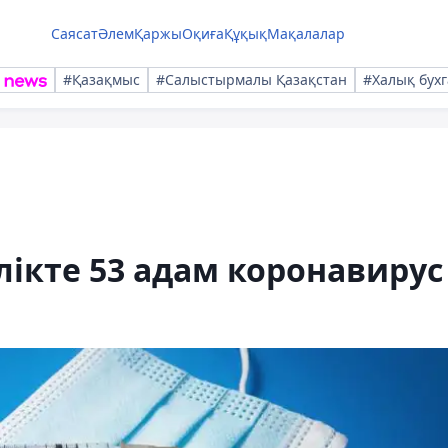
Саясат
Әлем
Қаржы
Оқиға
Құқық
Мақалалар
#Қазақмыс
#Салыстырмалы Қазақстан
#Халық бухг
лікте 53 адам коронавирус