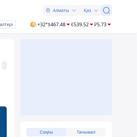
Алматы
Қаз
+32°
$
467.48
€
539.52
₽
5.73
алтері
Соңғы
Танымал