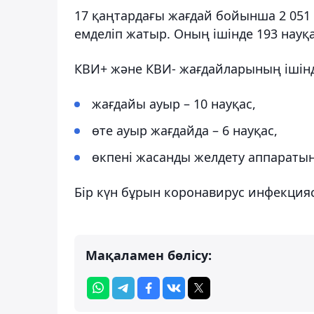
17 қаңтардағы жағдай бойынша 2 051 
емделіп жатыр. Оның ішінде 193 науқ
КВИ+ және КВИ- жағдайларының ішінд
жағдайы ауыр – 10 науқас,
өте ауыр жағдайда – 6 науқас,
өкпені жасанды желдету аппаратын
Бір күн бұрын коронавирус инфекцияс
Мақаламен бөлісу: