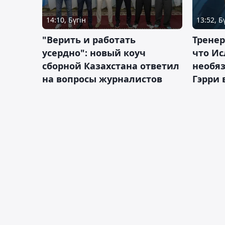
14:10, Бүгін
13:52, Б
"Верить и работать
Тренер
усердно": новый коуч
что Ис
сборной Казахстана ответил
необя
на вопросы журналистов
Гэрри 