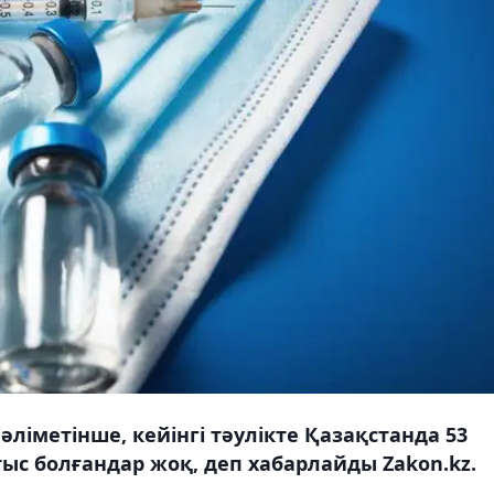
әліметінше, кейінгі тәулікте Қазақстанда 53
ыс болғандар жоқ, деп хабарлайды Zakon.kz.