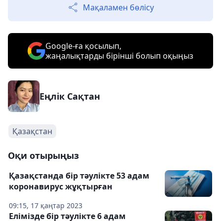
Мақаламен бөлісу
Google-ға қосылып,
жаңалықтарды бірінші болып оқыңыз
Еңлік Сақтан
Қазақстан
Оқи отырыңыз
Қазақстанда бір тәулікте 53 адам
коронавирус жұқтырған
09:15, 17 қаңтар 2023
Елімізде бір тәулікте 6 адам