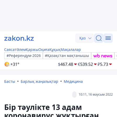
Қаз
Саясат
Әлем
Қаржы
Оқиға
Құқық
Мақалалар
#Референдум-2026
#Қазақстан мақтанышы
+31°
$
467.48
€
539.52
₽
5.73
Басты
Барлық жаңалықтар
Медицина
10:11, 16 маусым 2022
Бір тәулікте 13 адам
коронавирус жұқтырған