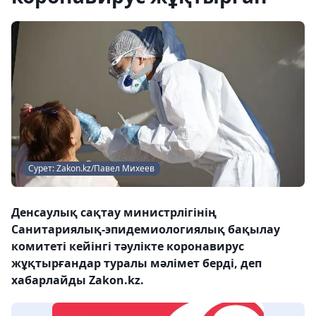
Сурет: Zakon.kz/Павел Михеев
Денсаулық сақтау министрлігінің
Санитариялық-эпидемиологиялық бақылау
комитеті кейінгі тәулікте коронавирус
жұқтырғандар туралы мәлімет берді, деп
хабарлайды Zakon.kz.