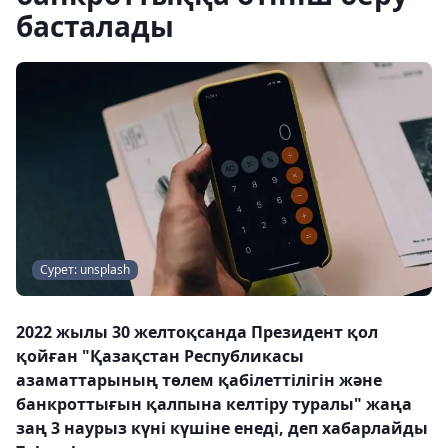
басталады
Сурет: unsplash
2022 жылы 30 желтоқсанда Президент қол
қойған "Қазақстан Республикасы
азаматтарының төлем қабілеттілігін және
банкроттығын қалпына келтіру туралы" жаңа
заң 3 наурыз күні күшіне енеді, деп хабарлайды