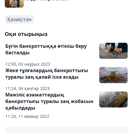
Қазақстан
Оқи отырыңыз
Бүгін банкроттыққа өтініш беру
басталды
12:00, 03 наурыз 2023
Жеке тұлғалардың банкроттығы
туралы заң қалай іске асады
11:24, 04 қаңтар 2023
Мәжіліс азаматтардың
банкроттығы туралы заң жобасын
қабылдады
11:20, 11 мамыр 2022