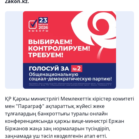
Zakon.kz.
ҚР Қаржы министрлігі Мемлекеттік кірістер комитеті
мен "Параграф" ақпараттық жүйесі жеке
тұлғалардың банкроттығы туралы онлайн
конференциясында қаржы вице-министрі Ержан
Біржанов жаңа заң нормаларын түсіндіріп,
заңнамада үш тәсіл көзделгенін атап өтті.