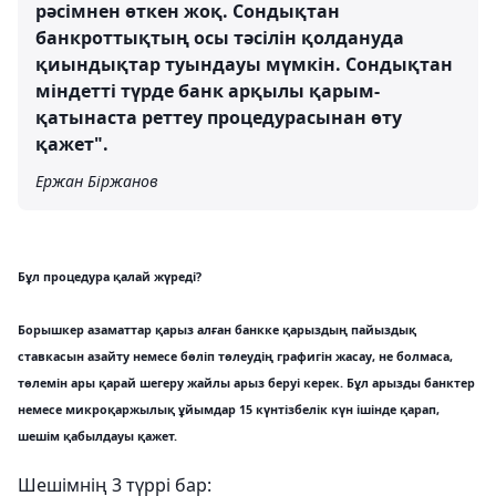
рәсімнен өткен жоқ. Сондықтан
банкроттықтың осы тәсілін қолдануда
қиындықтар туындауы мүмкін. Сондықтан
міндетті түрде банк арқылы қарым-
қатынаста реттеу процедурасынан өту
қажет".
Ержан Біржанов
Бұл процедура қалай жүреді?
Борышкер азаматтар қарыз алған банкке қарыздың пайыздық
ставкасын азайту немесе бөліп төлеудің графигін жасау, не болмаса,
төлемін ары қарай шегеру жайлы арыз беруі керек. Бұл арызды банктер
немесе микроқаржылық ұйымдар
15 күнтізбелік күн
ішінде қарап,
шешім қабылдауы қажет.
Шешімнің 3 түррі бар: