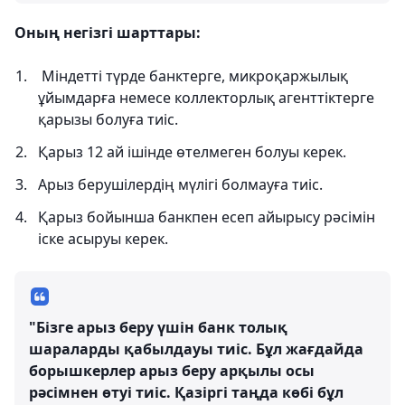
Оның негізгі шарттары:
Міндетті түрде банктерге, микроқаржылық
ұйымдарға немесе коллекторлық агенттіктерге
қарызы болуға тиіс.
Қарыз 12 ай ішінде өтелмеген болуы керек.
Арыз берушілердің мүлігі болмауға тиіс.
Қарыз бойынша банкпен есеп айырысу рәсімін
іске асыруы керек.
"Бізге арыз беру үшін банк толық
шараларды қабылдауы тиіс. Бұл жағдайда
борышкерлер арыз беру арқылы осы
рәсімнен өтуі тиіс. Қазіргі таңда көбі бұл