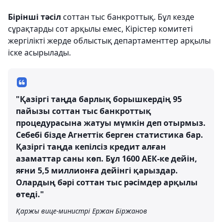
Бірінші тәсіл
соттан тыс банкроттық. Бұл кезде
сұрақтарды сот арқылы емес, Кірістер комитеті
жергілікті жерде облыстық департаменттер арқылы
іске асырылады.
"Қазіргі таңда барлық борышкердің 95
пайызы соттан тыс банкроттық
процедурасына жатуы мүмкін деп отырмыз.
Себебі бізде Агнеттік берген статистика бар.
Қазіргі таңда кепілсіз кредит алған
азаматтар саны көп. Бұл 1600 АЕК-ке дейін,
яғни 5,5 миллионға дейінгі қарыздар.
Олардың бәрі соттан тыс рәсімдер арқылы
өтеді."
Қаржы вице-министрі Ержан Біржанов