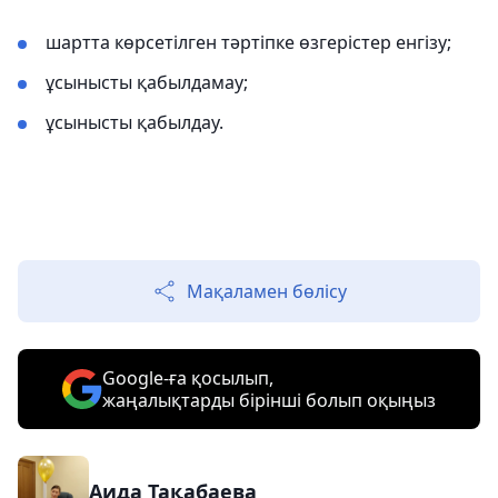
шартта көрсетілген тәртіпке өзгерістер енгізу;
ұсынысты қабылдамау;
ұсынысты қабылдау.
Мақаламен бөлісу
Google-ға қосылып,
жаңалықтарды бірінші болып оқыңыз
Аида Тақабаева