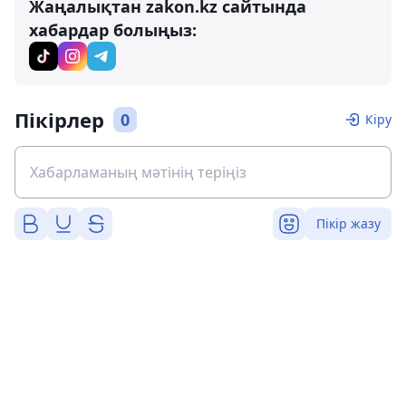
Жаңалықтан zakon.kz сайтында
хабардар болыңыз:
Пікірлер
0
Кіру
Пікір жазу