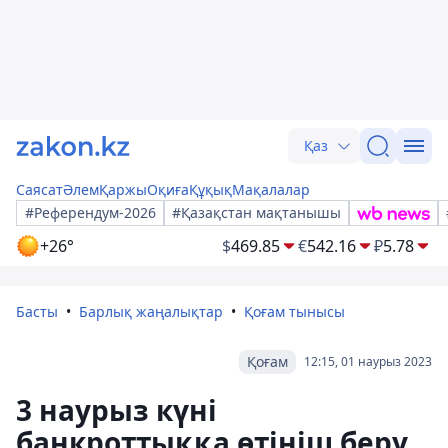
Қаз
Саясат
Әлем
Қаржы
Оқиға
Құқық
Мақалалар
#Референдум-2026
#Қазақстан мақтанышы
+26°
$
469.85
€
542.16
₽
5.78
Басты
Барлық жаңалықтар
Қоғам тынысы
Қоғам
12:15, 01 наурыз 2023
3 наурыз күні
банкроттыққа өтініш беру