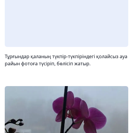
Тұрғындар қаланың түкпір-түкпіріндегі қолайсыз ауа
райын фотоға түсіріп, бөлісіп жатыр.