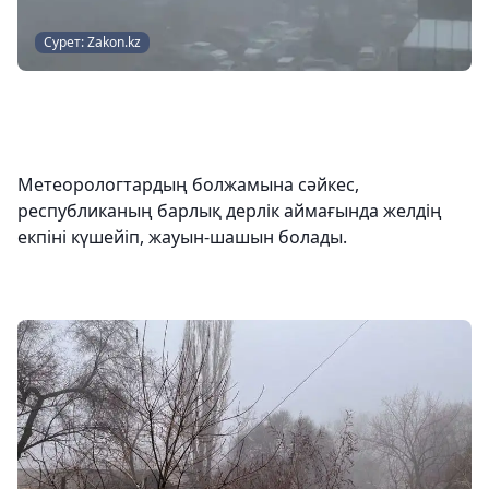
Сурет: Zakon.kz
Метеорологтардың болжамына сәйкес,
республиканың барлық дерлік аймағында желдің
екпіні күшейіп, жауын-шашын болады.