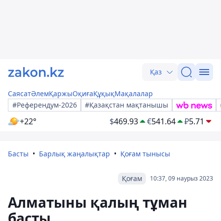
Қаз
Саясат
Әлем
Қаржы
Оқиға
Құқық
Мақалалар
#Референдум-2026
#Қазақстан мақтанышы
+22°
$
469.93
€
541.64
₽
5.71
Басты
Барлық жаңалықтар
Қоғам тынысы
Қоғам
10:37, 09 наурыз 2023
Алматыны қалың тұман
басты