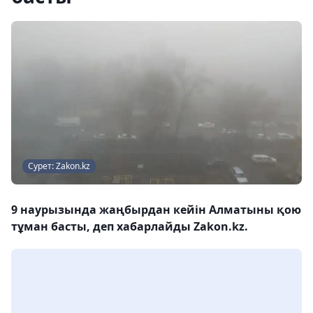
Сурет: Zakon.kz
9 наурызында жаңбырдан кейін Алматыны қою
тұман басты, деп хабарлайды Zakon.kz.