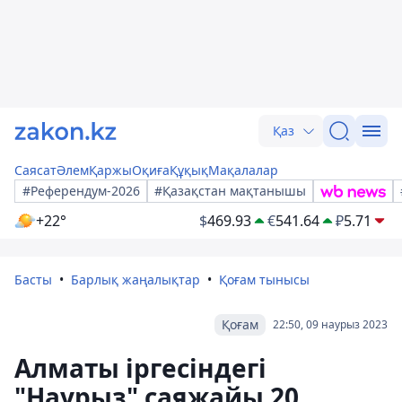
Қаз
Саясат
Әлем
Қаржы
Оқиға
Құқық
Мақалалар
#Референдум-2026
#Қазақстан мақтанышы
+22°
$
469.93
€
541.64
₽
5.71
Басты
Барлық жаңалықтар
Қоғам тынысы
Қоғам
22:50, 09 наурыз 2023
Алматы іргесіндегі
"Наурыз" саяжайы 20