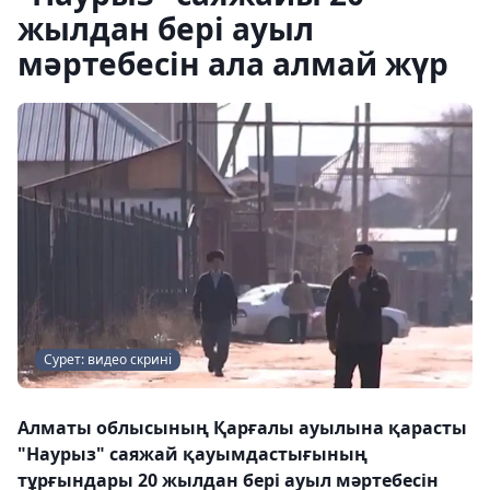
жылдан бері ауыл
мәртебесін ала алмай жүр
Сурет: видео скрині
Алматы облысының Қарғалы ауылына қарасты
"Наурыз" саяжай қауымдастығының
тұрғындары 20 жылдан бері ауыл мәртебесін