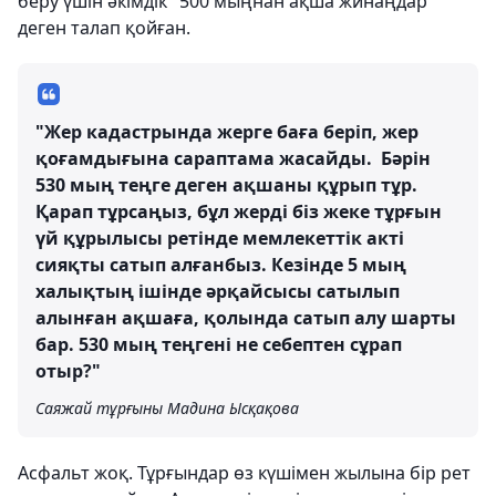
беру үшін әкімдік "500 мыңнан ақша жинаңдар"
деген талап қойған.
"Жер кадастрында жерге баға беріп, жер
қоғамдығына сараптама жасайды. Бәрін
530 мың теңге деген ақшаны құрып тұр.
Қарап тұрсаңыз, бұл жерді біз жеке тұрғын
үй құрылысы ретінде мемлекеттік акті
сияқты сатып алғанбыз. Кезінде 5 мың
халықтың ішінде әрқайсысы сатылып
алынған ақшаға, қолында сатып алу шарты
бар. 530 мың теңгені не себептен сұрап
отыр?"
Саяжай тұрғыны Мадина Ысқақова
Асфальт жоқ. Тұрғындар өз күшімен жылына бір рет