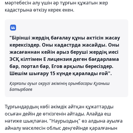
мәртебесін алу үшін әр тұрғын құжатын жер
кадастрына өткізу керек екен.
"Бірінші жердің бағалау құны актісін жасау
керексіздер. Оны кадастрда жасайды. Оны
жасағаннан кейін арыз беруші жердің иесі
ЭСҚ кілтімен Е лицензия деген бағдарлама
бар, портал бар, Егов арқылы бересіздер.
Шешім шығару 15 күнде қаралады ғой".
Қарғалы ауыл округі әкімінің орынбасары Қуаныш
Батырбаев
Тұрғындардың көбі әкімдік айтқан құжаттарды
осыған дейін де өткізгенін айтады. Алайда еш
нәтиже шықпаған. "Наурыздың" өз алдына ауылға
айналу мәселесін облыс деңгейінде қаралғанын