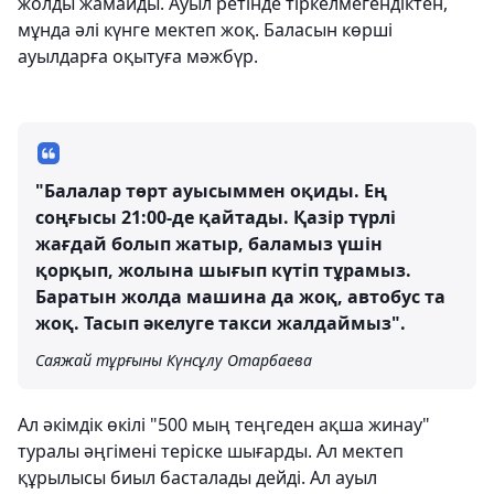
жолды жамайды. Ауыл ретінде тіркелмегендіктен,
мұнда әлі күнге мектеп жоқ. Баласын көрші
ауылдарға оқытуға мәжбүр.
"Балалар төрт ауысыммен оқиды. Ең
соңғысы 21:00-де қайтады. Қазір түрлі
жағдай болып жатыр, баламыз үшін
қорқып, жолына шығып күтіп тұрамыз.
Баратын жолда машина да жоқ, автобус та
жоқ. Тасып әкелуге такси жалдаймыз".
Саяжай тұрғыны Күнсұлу Отарбаева
Ал әкімдік өкілі "500 мың теңгеден ақша жинау"
туралы әңгімені теріске шығарды. Ал мектеп
құрылысы биыл басталады дейді. Ал ауыл