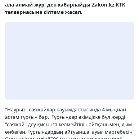
ала алмай жүр, деп хабарлайды Zakon.kz КТК
телеарнасына сілтеме жасап.
"Наурыз" саяжайлар қауымдастығында 4 мыңнан
астам тұрғын бар. Тұрғындар әкімдікке бұл жерді
"саяжай" деу қисынға келмейтінін айтқанымен, дым
өнбеген. Тұрғындардың айтуынша, ауыл мәртебесін