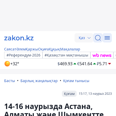
Қаз
Саясат
Әлем
Қаржы
Оқиға
Құқық
Мақалалар
#Референдум-2026
#Қазақстан мақтанышы
+32°
$
469.93
€
541.64
₽
5.71
Басты
Барлық жаңалықтар
Қоғам тынысы
Қоғам
15:17, 13 наурыз 2023
14-16 наурызда Астана,
Алматы және Шымкентте