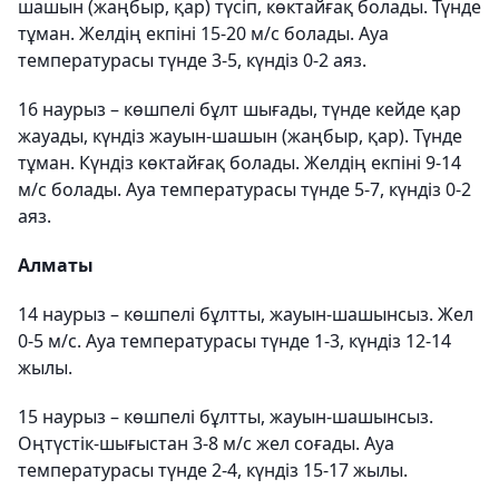
шашын (жаңбыр, қар) түсіп, көктайғақ болады. Түнде
тұман. Желдің екпіні 15-20 м/с болады. Ауа
температурасы түнде 3-5, күндіз 0-2 аяз.
16 наурыз – көшпелі бұлт шығады, түнде кейде қар
жауады, күндіз жауын-шашын (жаңбыр, қар). Түнде
тұман. Күндіз көктайғақ болады. Желдің екпіні 9-14
м/с болады. Ауа температурасы түнде 5-7, күндіз 0-2
аяз.
Алматы
14 наурыз – көшпелі бұлтты, жауын-шашынсыз. Жел
0-5 м/с. Ауа температурасы түнде 1-3, күндіз 12-14
жылы.
15 наурыз – көшпелі бұлтты, жауын-шашынсыз.
Оңтүстік-шығыстан 3-8 м/с жел соғады. Ауа
температурасы түнде 2-4, күндіз 15-17 жылы.