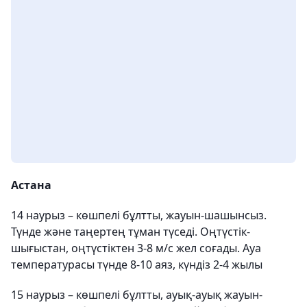
Астана
14 наурыз – көшпелі бұлтты, жауын-шашынсыз.
Түнде және таңертең тұман түседі. Оңтүстік-
шығыстан, оңтүстіктен 3-8 м/с жел соғады. Ауа
температурасы түнде 8-10 аяз, күндіз 2-4 жылы
15 наурыз – көшпелі бұлтты, ауық-ауық жауын-