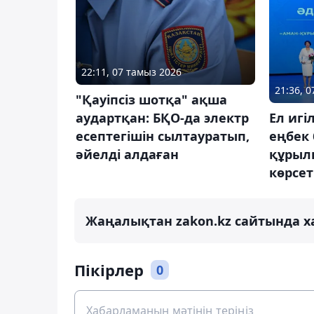
22:11, 07 тамыз 2026
21:36, 
"Қауіпсіз шотқа" ақша
аудартқан: БҚО-да электр
Ел игі
есептегішін сылтауратып,
еңбек
әйелді алдаған
құрыл
көрсет
Жаңалықтан zakon.kz сайтында х
Пікірлер
0