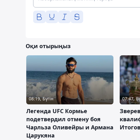
Оқи отырыңыз
08:19, Бүгін
07:47, Б
Легенда UFC Кормье
Зверев
подетвердил отмену боя
квали
Чарльза Оливейры и Армана
Итогов
Царукяна