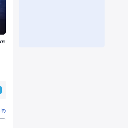
уа
Кіру