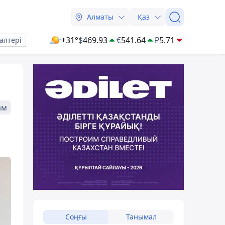
Алматы
Қаз
+31°
$
469.93
€
541.64
₽
5.71
алтері
ам
Соңғы
Танымал