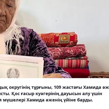
дық округінің тұрғыны, 109 жастағы Хамида ә
ысты. Қос ғасыр куәгерінің дауысын алу үшін
я мүшелері Хамида әженің үйіне барды.