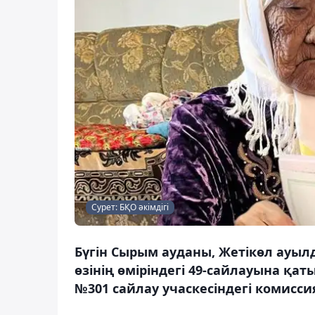
Сурет: БҚО әкімдігі
Бүгін Сырым ауданы, Жетікөл ауыл
өзінің өміріндегі 49-сайлауына қат
№301 сайлау учаскесіндегі комисси