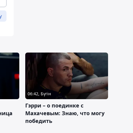
у
06:42, Бүгін
Гэрри – о поединке с
ница
Махачевым: Знаю, что могу
победить