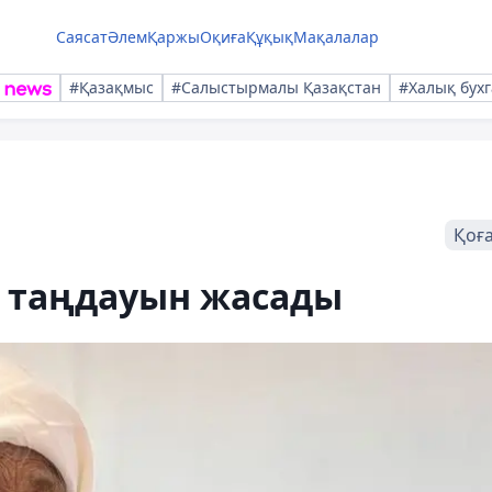
Саясат
Әлем
Қаржы
Оқиға
Құқық
Мақалалар
#Қазақмыс
#Салыстырмалы Қазақстан
#Халық бухг
Қоғ
өз таңдауын жасады