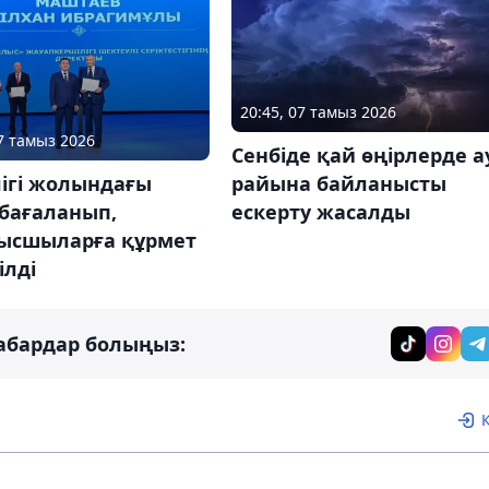
20:45, 07 тамыз 2026
07 тамыз 2026
Сенбіде қай өңірлерде а
райына байланысты
лігі жолындағы
ескерту жасалды
 бағаланып,
ысшыларға құрмет
ілді
абардар болыңыз: