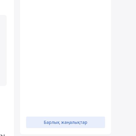
н
Барлық жаңалықтар
ты