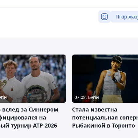
Пікір жаз
үгін
07:08, Бүгін
 вслед за Синнером
Cтала известна
фицировался на
потенциальная сопер
ый турнир ATP-2026
Рыбакиной в Торонто