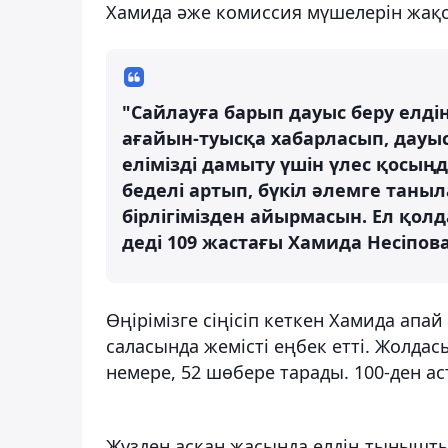
Хамида әже комиссия мүшелерін жақс
"Сайлауға барып дауыс беру елдің
ағайын-туысқа хабарласып, дауыс
елімізді дамыту үшін үлес қосы
беделі артып, бүкіл әлемге таныл
бірлігімізден айырмасын. Ел қолд
деді 109 жастағы Хамида Несіпова
Өңірімізге сіңісіп кеткен Хамида ап
саласында жемісті еңбек етті. Жолдасы
немере, 52 шөбере тарады. 100-ден а
Жүзден асқан жасында елдің тынышты