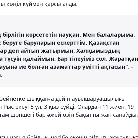
ы көңіл күймен қарсы алды.
 бірлігін көрсететін науқан. Мен балаларыма,
 беруге баруларын ескерттім. Қазақстан
ңдар деп айтып жатырмын. Халқымыздың
а түсуін қалаймын. Бар тілеуіміз сол. Жаратқа
ауына ие болған азаматтар үмітті ақтасын", -
.
ай зейнетке шыққанға дейін ауылшаруашылығы
 Рыс екеуі 5 ұл, 3 қыз сүйді. Олардан 11 жиен, 19
стам шөпшегі бар әжей өзін бақытты жан санайды.
ғы нағыз байлық, несібе екенін айтып, ақжаулық