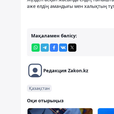
әже елдің амандығы мен халықтың тұт
Мақаламен бөлісу:
Редакция Zakon.kz
Қазақстан
Оқи отырыңыз