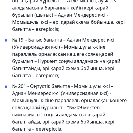
оңға қарай бұрылып – "Атлетикалық ауыл ТК"
аялдамасына барғаннан кейін кері қарай
бұрылып (шығыс) – Аднан Мендерес к-сі -
Момышұлы к-сі – әрі қарай схема бойынша, кері
бағытта – өзгеріссіз;
№ 19 – Батыс бағытта – Аднан Мендерес к-сі
(Универсиадная к-сі) - Момышұлы к-сіне
параллель орналасқан көшеге солға қарай
бұрылып – Нұркент соңғы аялдамасына қарай
бағыттайды, әрі қарай схема бойынша, кері
бағытта – өзгеріссіз;
№ 201 - Оңтүстік бағытта - Момышұлы к-сі –
Аднан Мендерес к-сі (Универсиадная к-сі) -
Момышұлы к-сіне параллель орналасқан көшеге
солға қарай бұрылып – "№209 мектеп-
гимназиясы" соңғы аялдамасына қарай
бағыттайды, әрі қарай схема бойынша, кері
бағытта – өөзгеріссіз.