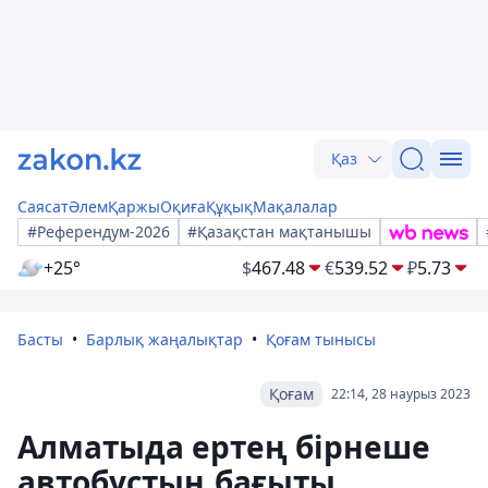
Қаз
Саясат
Әлем
Қаржы
Оқиға
Құқық
Мақалалар
#Референдум-2026
#Қазақстан мақтанышы
+25°
$
467.48
€
539.52
₽
5.73
Басты
Барлық жаңалықтар
Қоғам тынысы
Қоғам
22:14, 28 наурыз 2023
Алматыда ертең бірнеше
автобустың бағыты