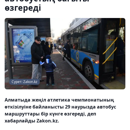
өзгереді
Сурет: Zakon.kz
Алматыда жеңіл атлетика чемпионатының
өткізілуіне байланысты 29 наурызда автобус
маршруттары бір күнге өзгереді, деп
хабарлайды Zakon.kz.