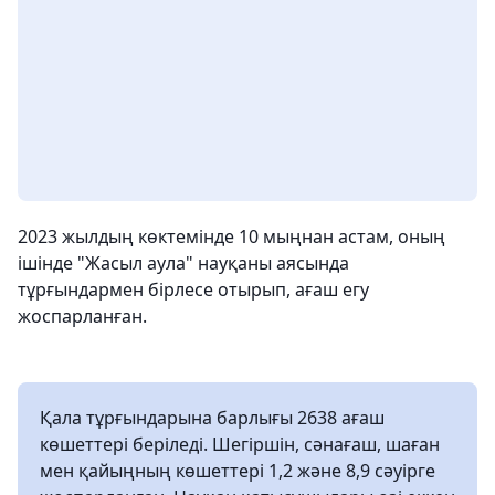
2023 жылдың көктемінде 10 мыңнан астам, оның
ішінде "Жасыл аула" науқаны аясында
тұрғындармен бірлесе отырып, ағаш егу
жоспарланған.
Қала тұрғындарына барлығы 2638 ағаш
көшеттері беріледі. Шегіршін, сәнағаш, шаған
мен қайыңның көшеттері 1,2 және 8,9 сәуірге