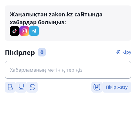
Жаңалықтан zakon.kz сайтында
хабардар болыңыз:
Пікірлер
0
Кіру
Пікір жазу