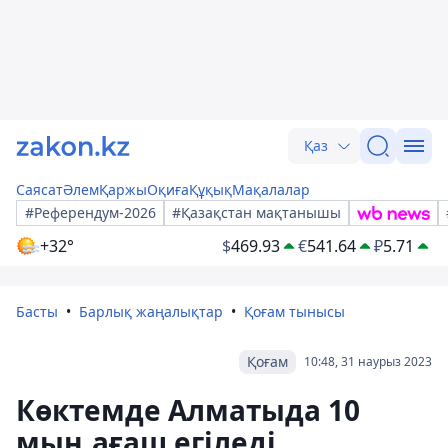
Қаз
Саясат
Әлем
Қаржы
Оқиға
Құқық
Мақалалар
#Референдум-2026
#Қазақстан мақтанышы
+32°
$
469.93
€
541.64
₽
5.71
Басты
Барлық жаңалықтар
Қоғам тынысы
Қоғам
10:48, 31 наурыз 2023
Көктемде Алматыда 10
мың ағаш егіледі