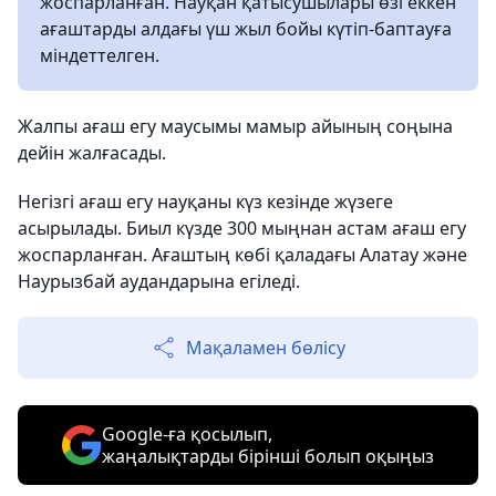
жоспарланған. Науқан қатысушылары өзі еккен
ағаштарды алдағы үш жыл бойы күтіп-баптауға
міндеттелген.
Жалпы ағаш егу маусымы мамыр айының соңына
дейін жалғасады.
Негізгі ағаш егу науқаны күз кезінде жүзеге
асырылады. Биыл күзде 300 мыңнан астам ағаш егу
жоспарланған. Ағаштың көбі қаладағы Алатау және
Наурызбай аудандарына егіледі.
Мақаламен бөлісу
Google-ға қосылып,
жаңалықтарды бірінші болып оқыңыз