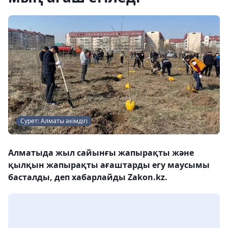
Сурет: Алматы әкімдігі
Алматыда жыл сайынғы жапырақты және
қылқын жапырақты ағаштарды егу маусымы
басталды, деп хабарлайды Zakon.kz.