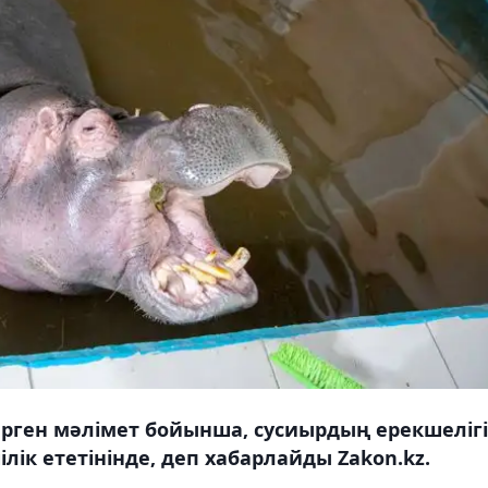
ген мәлімет бойынша, сусиырдың ерекшелігі
ілік ететінінде, деп хабарлайды Zakon.kz.