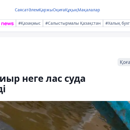
Саясат
Әлем
Қаржы
Оқиға
Құқық
Мақалалар
#Қазақмыс
#Салыстырмалы Қазақстан
#Халық бухг
Қоғ
иыр неге лас суда
ді