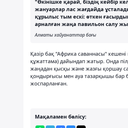
"Өкінішке қарай, біздің кейбір к
жануарлар лас жағдайда ұсталад
құрылыс тым ескі: өткен ғасырд
арналған жаңа павильон салу ж
Алматы хайуанаттар бағы
Қазір бақ "Африка саваннасы" кешен
құжаттама) дайындап жатыр. Онда піл
жаңадан қысқы және жазғы қоршау са
қондырғысы мен ауа тазарқышы бар 
жоспарланған.
Мақаламен бөлісу: