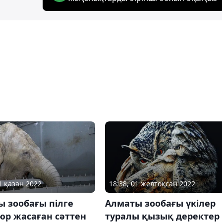
1 қазан 2022
18:38, 01 желтоқсан 2022
 зообағы пілге
Алматы зообағы үкілер
юр жасаған сәттен
туралы қызық деректер