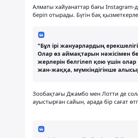
Алматы хайуанаттар бағы Instagram-
беріп отырады. Бүгін бақ қызметкерле
"Бұл ірі жануарлардың ерекшелігі 
Олар өз аймақтарын нәжісімен бе
жерлерін белгілеп қою үшін олар
жан-жаққа, мүмкіндігінше алысыр
Зообақтағы Джамбо мен Лотти де сол
ауыстырған сайын, арада бір сағат өт