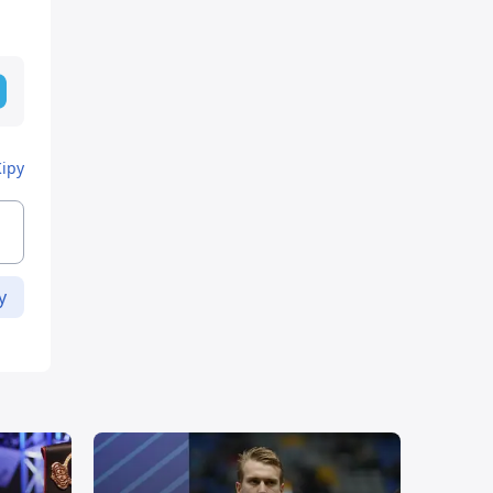
Кіру
у