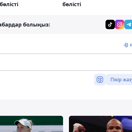
бөлісті
бөлісті
абардар болыңыз:
Пікір жаз