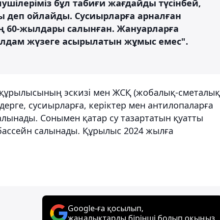
елушілеріміз бұл табиғи жағдайды түсінбей,
ы деп ойлайды. Сусиырларға арналған
ың 60-жылдары салынған. Жануарларға
ылдам жүзеге асырылатын жұмыс емес".
і құрылысының эскизі мен ЖСҚ (жобалық-сметалық
дерге, сусиырларға, керіктер мен антилопаларға
лынады. Сонымен қатар су тазартатын қуатты
бассейн салынады. Құрылыс 2024 жылға
Google-ға қосылып,
жаңалықтарды бірінші болып оқыңыз