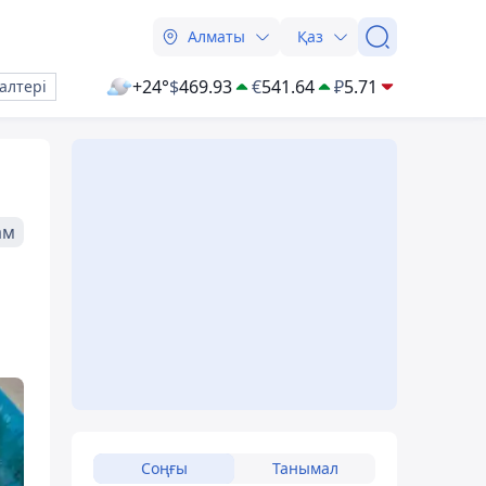
Алматы
Қаз
+24°
$
469.93
€
541.64
₽
5.71
алтері
ам
Соңғы
Танымал