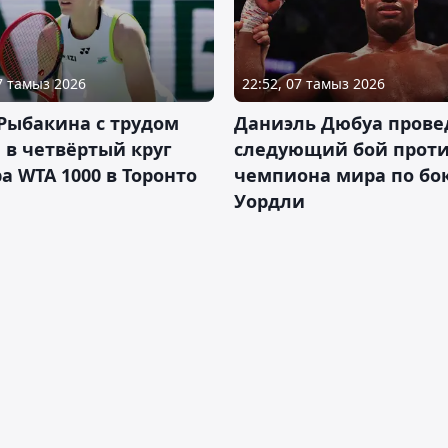
07 тамыз 2026
22:52, 07 тамыз 2026
Рыбакина с трудом
Даниэль Дюбуа прове
в четвёртый круг
следующий бой против
а WTA 1000 в Торонто
чемпиона мира по бо
Уордли