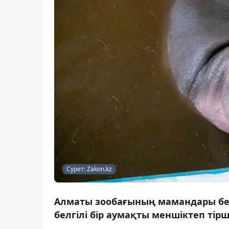
Сурет: Zakon.kz
Алматы зообағының мамандары бер
белгілі бір аумақты меншіктеп тірш