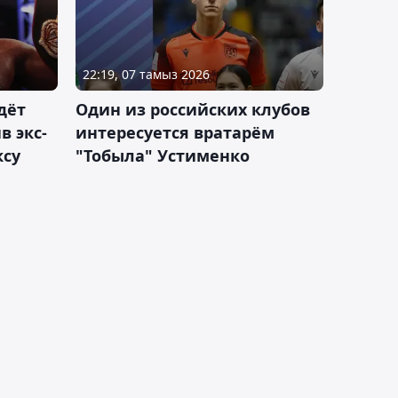
22:19, 07 тамыз 2026
дёт
Один из российских клубов
 экс-
интересуется вратарём
ксу
"Тобыла" Устименко