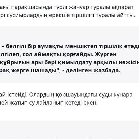
дағы парақшасында түрлі жануар туралы ақпарат
рі сусиырлардың ерекше тіршілігі туралы айтты.
– белгілі бір аумақты меншіктеп тіршілік етеді
лгілеп, сол аймақты қорғайды. Жүрген
 құйрығын ары бері қимылдату арқылы нәжісі
ақ жерге шашады", - делінген жазбада.
ай істейді. Олардың қоршауындағы суды күнара
пей жатып су лайланып кетеді екен.