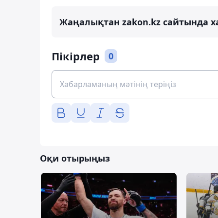
Жаңалықтан zakon.kz сайтында х
Пікірлер
0
Оқи отырыңыз