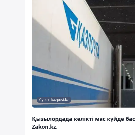
Cурет: kazpost.kz
Қызылордада көлікті мас күйде ба
Zakon.kz.