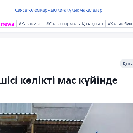
Саясат
Әлем
Қаржы
Оқиға
Құқық
Мақалалар
#Қазақмыс
#Салыстырмалы Қазақстан
#Халық бухг
Қоғ
ісі көлікті мас күйінде