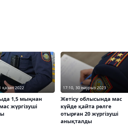
17:10, 30 наурыз 2023
1 қазан 2022
Жетісу облысында мас
ыда 1,5 мыңнан
күйде қайта рөлге
мас жүргізуші
отырған 20 жүргізуші
ды
анықталды