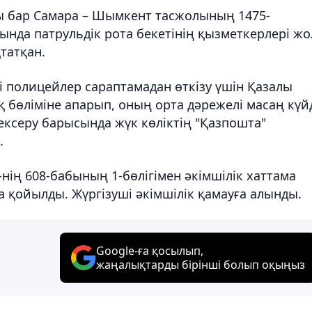
ы бар Самара – Шымкент тасжолының 1475-
да патрульдік рота бекетінің қызметкерлері жо
қтатқан.
іні полицейлер сараптамадан өткізу үшін Қазалы
 бөліміне апарып, оның орта дәрежелі масаң күй
ексеру барысында жүк көліктің "Қазпошта"
.
ің 608-бабының 1-бөлігімен әкімшілік хаттама
а қойылды. Жүргізуші әкімшілік қамауға алынды.
Google-ға қосылып,
жаңалықтарды бірінші болып оқыңыз