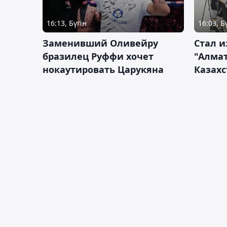
16:13, Бүгін
16:03, Б
Заменивший Оливейру
Стал и
бразилец Руффи хочет
"Алмат
нокаутировать Царукяна
Казахс