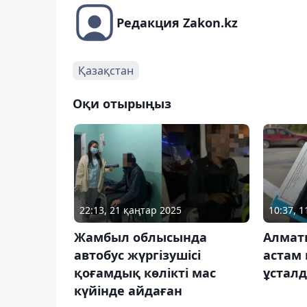
Редакция Zakon.kz
Қазақстан
Оқи отырыңыз
22:13, 21 қаңтар 2025
10:37, 1
Жамбыл облысында
Алмат
автобус жүргізушісі
астам 
қоғамдық көлікті мас
ұстал
күйінде айдаған