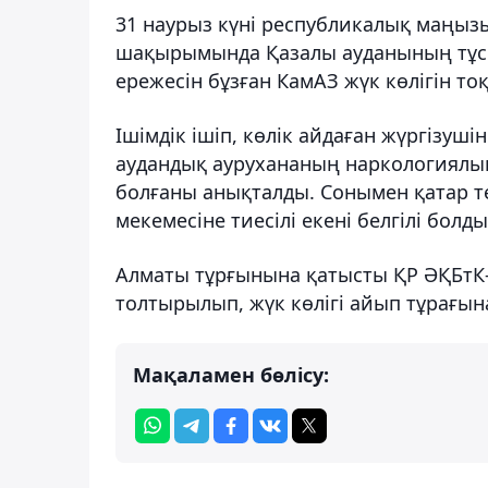
31 наурыз күні республикалық маңыз
шақырымында Қазалы ауданының тұсын
ережесін бұзған КамАЗ жүк көлігін то
Ішімдік ішіп, көлік айдаған жүргізуш
аудандық аурухананың наркологиялық
болғаны анықталды. Сонымен қатар т
мекемесіне тиесілі екені белгілі болды
Алматы тұрғынына қатысты ҚР ӘҚБтК-н
толтырылып, жүк көлігі айып тұрағын
Мақаламен бөлісу: