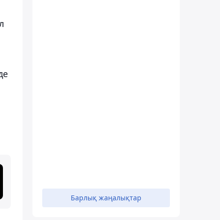
л
де
Барлық жаңалықтар