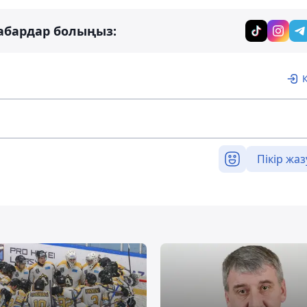
абардар болыңыз:
Пікір жаз