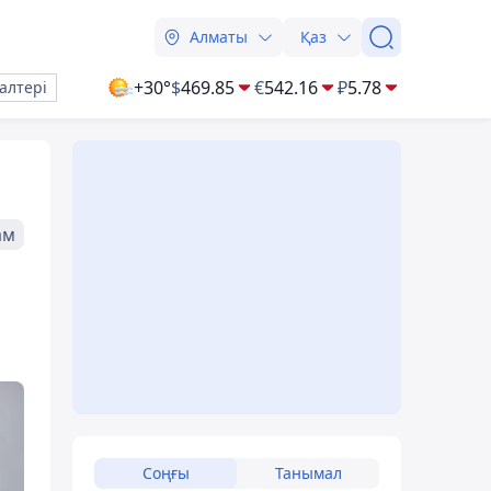
Алматы
Қаз
+30°
$
469.85
€
542.16
₽
5.78
алтері
ам
Соңғы
Танымал