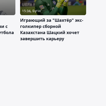
15:34, Бүгін
Играющий за "Шахтёр" экс-
зи с
голкипер сборной
утбола
Казахстана Шацкий хочет
завершить карьеру