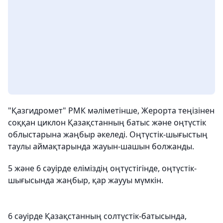
"Қазгидромет" РМК мәліметінше, Жерорта теңізінен
соққан циклон Қазақстанның батыс және оңтүстік
облыстарына жаңбыр әкеледі. Оңтүстік-шығыстың
таулы аймақтарында жауын-шашын болжанды.
5 және 6 сәуірде еліміздің оңтүстігінде, оңтүстік-
шығысында жаңбыр, қар жаууы мүмкін.
6 сәуірде Қазақстанның солтүстік-батысында,