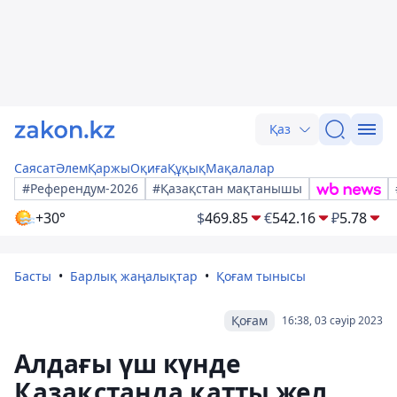
Қаз
Саясат
Әлем
Қаржы
Оқиға
Құқық
Мақалалар
#Референдум-2026
#Қазақстан мақтанышы
+30°
$
469.85
€
542.16
₽
5.78
Басты
Барлық жаңалықтар
Қоғам тынысы
Қоғам
16:38, 03 сәуір 2023
Алдағы үш күнде
Қазақстанда қатты жел