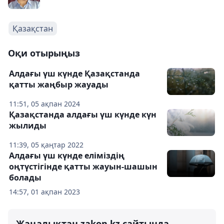
Қазақстан
Оқи отырыңыз
Алдағы үш күнде Қазақстанда
қатты жаңбыр жауады
11:51, 05 ақпан 2024
Қазақстанда алдағы үш күнде күн
жылиды
11:39, 05 қаңтар 2022
Алдағы үш күнде еліміздің
оңтүстігінде қатты жауын-шашын
болады
14:57, 01 ақпан 2023
Жаңалықтан zakon.kz сайтында