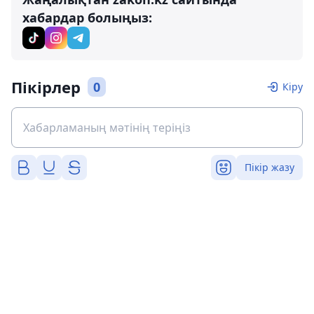
хабардар болыңыз:
Пікірлер
0
Кіру
Пікір жазу