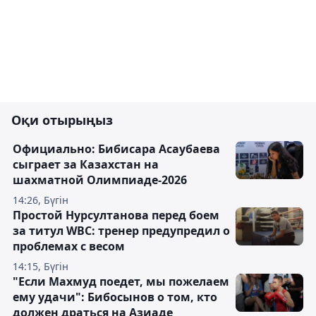
Оқи отырыңыз
Официально: Бибисара Асаубаева
сыграет за Казахстан на
шахматной Олимпиаде-2026
14:26, Бүгін
Простой Нурсултанова перед боем
за титул WBC: тренер предупредил о
проблемах с весом
14:15, Бүгін
"Если Махмуд поедет, мы пожелаем
ему удачи": Бибосынов о том, кто
должен драться на Азиаде