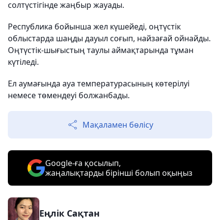
солтүстігінде жаңбыр жауады.
Республика бойынша жел күшейеді, оңтүстік
облыстарда шаңды дауыл соғып, найзағай ойнайды.
Оңтүстік-шығыстың таулы аймақтарында тұман
күтіледі.
Ел аумағында ауа температурасының көтерілуі
немесе төмендеуі болжанбады.
Мақаламен бөлісу
Google-ға қосылып,
жаңалықтарды бірінші болып оқыңыз
Еңлік Сақтан