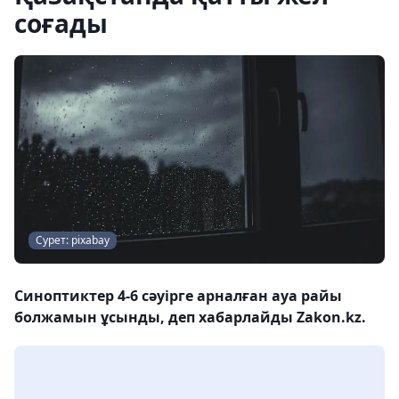
соғады
Сурет: pixabay
Синоптиктер 4-6 сәуірге арналған ауа райы
болжамын ұсынды, деп хабарлайды Zakon.kz.