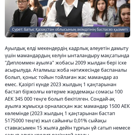
Сурет: Батыс Қазақстан облысының әкімдігінің баспасөз қызметі
Ауылдық елді мекендердің кадрлық әлеуетін дамыту
үшін мамандардың келуін ынталандыру мақсатында
"Дипломмен ауылға" жобасы 2009 жылдан бері іске
асырылуда. Аталмыш жоба нәтижесінде баспаналы
болып, қоныс тойын тойлаған жас мамандар аз
емес. Қазіргі күнде 2023 жылдың 1 қаңтарынан
бастап біржолғы көтерме жәрдемақы сомасы 100
АЕК 345 000 теңге болып бекітілген. Сондай-ақ
ауылға жұмысқа орналасқан жас мамандар 1500 АЕК
көлемінде (2023 жылдың 1 қаңтарынан бастап
5175000 теңге) жыл сайынғы 0,01% сыйақы
ставкасымен 15 жылға дейін тұрғын үй сатып немесе