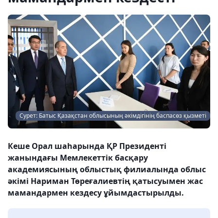
Сурет: Батыс Қазақстан облысының әкімдігінің баспасөз қызметі
Кеше Орал шаһарында ҚР Президенті
жанындағы Мемлекеттік басқару
академиясының облыстық филиалында облыс
әкімі Нариман Төреғалиевтің қатысуымен жас
мамандармен кездесу ұйымдастырылды.