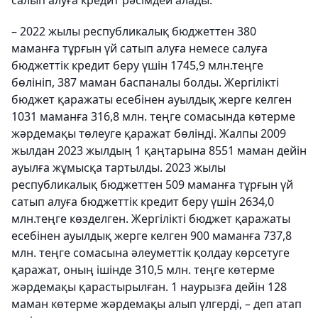
салып алуға кредит рәсімдей алады.
– 2022 жылы республикалық бюджеттен 380
маманға тұрғын үй сатып алуға немесе салуға
бюджеттік кредит беру үшін 1745,9 млн.теңге
бөлініп, 387 маман баспаналы болды. Жергілікті
бюджет қаражаты есебінен ауылдық жерге келген
1031 маманға 316,8 млн. теңге сомасында көтерме
жәрдемақы төлеуге қаражат бөлінді. Жалпы 2009
жылдан 2023 жылдың 1 қаңтарына 8551 маман дейін
ауылға жұмысқа тартылды. 2023 жылы
республикалық бюджеттен 509 маманға тұрғын үй
сатып алуға бюджеттік кредит беру үшін 2634,0
млн.теңге көзделген. Жергілікті бюджет қаражаты
есебінен ауылдық жерге келген 900 маманға 737,8
млн. теңге сомасына әлеуметтік қолдау көрсетуге
қаражат, оның ішінде 310,5 млн. теңге көтерме
жәрдемақы қарастырылған. 1 наурызға дейін 128
маман көтерме жәрдемақы алып үлгерді, – деп атап