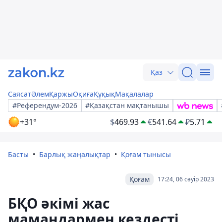
Қаз
Саясат
Әлем
Қаржы
Оқиға
Құқық
Мақалалар
#Референдум-2026
#Қазақстан мақтанышы
+31°
$
469.93
€
541.64
₽
5.71
Басты
Барлық жаңалықтар
Қоғам тынысы
Қоғам
17:24, 06 сәуір 2023
БҚО әкімі жас
мамандармен кездесті