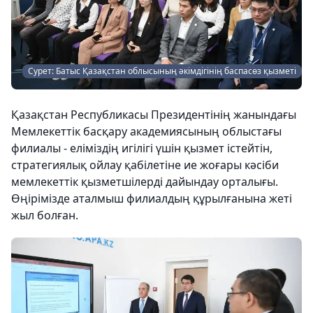
Сурет: Батыс Қазақстан облысының әкімдігінің баспасөз қызметі
Қазақстан Республикасы Президентінің жанындағы
Мемлекеттік басқару академиясының облыстағы
филиалы - еліміздің игілігі үшін қызмет істейтін,
стратегиялық ойлау қабілетіне ие жоғары кәсіби
мемлекеттік қызметшілерді дайындау орталығы.
Өңірімізде аталмыш филиалдың құрылғанына жеті
жыл болған.