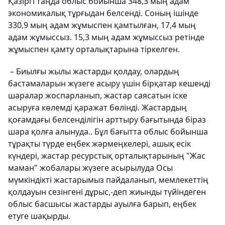
Қазіргі таңда облыс бойынша 348,3 мың адам
экономикалық тұрғыдан белсенді. Соның ішінде
330,9 мың адам жұмыспен қамтылған, 17,4 мың
адам жұмыссыз. 15,3 мың адам жұмыссыз ретінде
жұмыспен қамту орталықтарына тіркелген.
– Биылғы жылы жастарды қолдау, олардың
бастамаларын жүзеге асыру үшін бірқатар кешенді
шаралар жоспарланып, жастар саясатын іске
асыруға көлемді қаражат бөлінді. Жастардың
қоғамдағы белсенділігін арттыру бағытында біраз
шара қолға алынуда.. Бұл бағытта облыс бойынша
тұрақты түрде еңбек жәрмеңкелері, ашық есік
күндері, жастар ресурстық орталықтарының "Жас
маман" жобалары жүзеге асырылуда Осы
мүмкіндікті жастарымыз пайдаланып, мемлекеттің
қолдауын сезінгені дұрыс,-деп жиынды түйіндеген
облыс басшысы жастарды ауылға барып, еңбек
етуге шақырды.