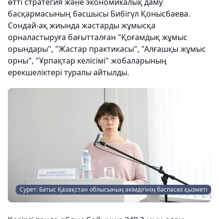
өтті стратегия және экономикалық даму
басқармасының басшысы Бибігүл Қонысбаева.
Сондай-ақ жиында жастарды жұмысқа
орналастыруға бағытталған "Қоғамдық жұмыс
орындары", "Жастар практикасы", "Алғашқы жұмыс
орны", "Ұрпақтар келісімі" жобаларының
ерекшеліктері туралы айтылды.
Сурет: Батыс Қазақстан облысының әкімдігінің баспасөз қызметі