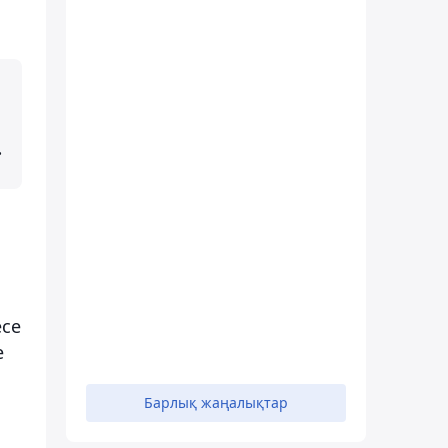
.
есе
е
Барлық жаңалықтар