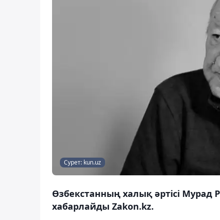
Сурет: kun.uz
Өзбекстанның халық әртісі Мурад Р
хабарлайды Zakon.kz.