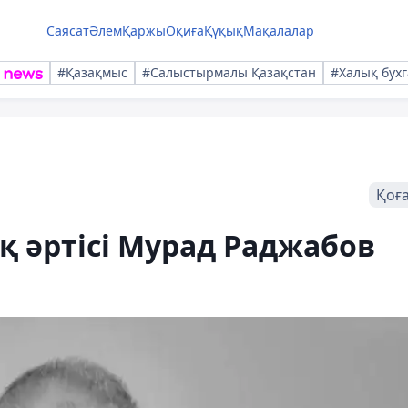
Саясат
Әлем
Қаржы
Оқиға
Құқық
Мақалалар
#Қазақмыс
#Салыстырмалы Қазақстан
#Халық бухг
Қоғ
 әртісі Мурад Раджабов