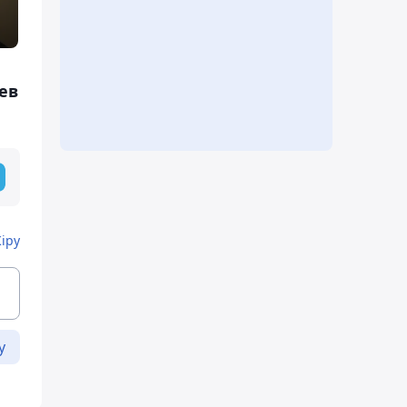
ев
Кіру
у