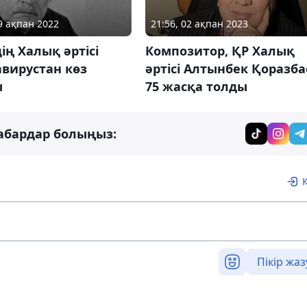
21:56, 02 ақпан 2023
19 ақпан 2022
Композитор, ҚР Халық
ің Халық әртісі
әртісі Алтынбек Қоразба
вирустан көз
75 жасқа толды
ы
абардар болыңыз:
Пікір жаз