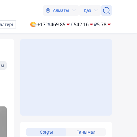
Алматы
Қаз
+17°
$
469.85
€
542.16
₽
5.78
алтері
ам
Соңғы
Танымал