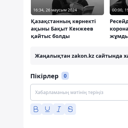
16:34, 26 маусым 2024
00:00, 
Қазақстанның көрнекті
Ресейд
ақыны Бақыт Кенжеев
корона
қайтыс болды
жұмд
Жаңалықтан zakon.kz сайтында х
Пікірлер
0