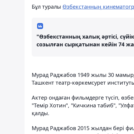
Бұл туралы
Өзбекстанның кинематогра
"Өзбекстанның халық әртісі, сүйі
созылған сырқатынан кейін 74 жа
Мурад Раджабов 1949 жылы 30 мамырд
Ташкент театр-көркемсурет институтын
Актер ондаған фильмдерге түсіп, өзб
"Темір Хотин", "Кичкина табиб", "Улф
қалды.
Мурад Раджабов 2015 жылдан бері фи