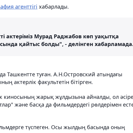
фия агенттігі
хабарлады.
кті актеріміз Мурад Раджабов көп уақытқа
сында қайтыс болды", - делінген хабарламада
а Ташкентте туған. А.Н.Островский атындағы
ың актерлік факультетін бітірген.
ек киносының жарық жұлдызына айналды, ол әсір
атлар" және басқа да фильмдердегі рөлдерімен ест
льмдерге түспеген. Осы жылдың басында оның