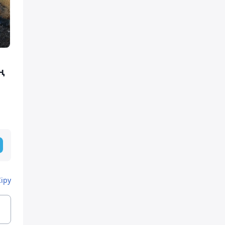
ң
Кіру