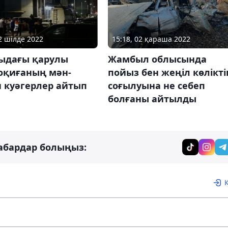
12 шілде 2022
15:18, 02 қараша 2022
ыдағы қарулы
Жамбыл облысында
 оқиғаның мән-
пойыз бен жеңіл көлікті
 куәгерлер айтып
соғылуына не себеп
болғаны айтылды
абардар болыңыз: