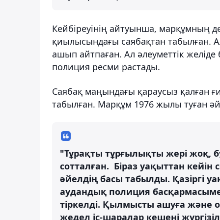
Кейбіреуінің айтуынша, марқұмның д
қиылысындағы саябақтан табылған. 
ашып айтпаған. Ал әлеуметтік желіде 
полиция ресми растады.
Саябақ маңындағы қараусыз қалған ғ
табылған. Марқұм 1976 жылы туған әй
"Тұрақты тұрғылықты жері жоқ, б
сотталған. Біраз уақыттан кейін
әйелдің басы табылды. Қазіргі у
аудандық полиция басқармасыме
тіркелді. Қылмысты ашуға және 
жедел іс-шаралар кешені жүргізі