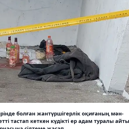
ірінде болған жантүршігерлік оқиғаның мән-
тті тастап кеткен күдікті ер адам туралы айты
рнасына сілтеме жасап.