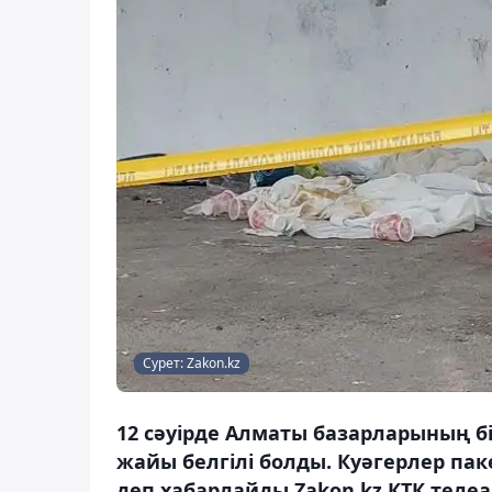
Сурет: Zakon.kz
12 сәуірде Алматы базарларының б
жайы белгілі болды. Куәгерлер паке
деп хабарлайды Zakon.kz КТК телеа