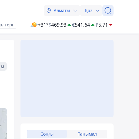
Алматы
Қаз
+31°
$
469.93
€
541.64
₽
5.71
алтері
ам
Соңғы
Танымал