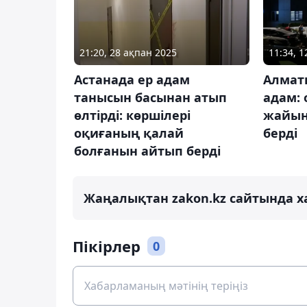
21:20, 28 ақпан 2025
11:34, 
Астанада ер адам
Алмат
танысын басынан атып
адам:
өлтірді: көршілері
жайын
оқиғаның қалай
берді
болғанын айтып берді
Жаңалықтан zakon.kz сайтында х
Пікірлер
0