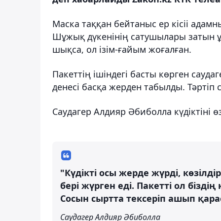
Маска таққан бейтаныс ер кісіі адамн
Шұжық дүкенінің сатушылары затын ұ
шықса, ол ізім-ғайым жоғалған.
Пакеттің ішіндегі басты көрген сауд
денесі басқа жерден табылды. Тәртіп 
Саудагер Алдияр Әбиболла күдіктіні ө
"Күдікті осы жерде жүрді, көзілді
бері жүрген еді. Пакетті ол бізді
Сосын сыртта тексеріп ашып қара
Саудагер Алдияр Әбиболла