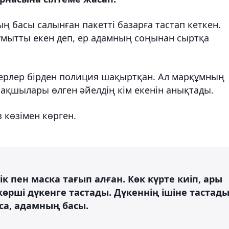
ың басы салынған пакетті базарға тастап кеткен.
мытты екен деп, ер адамның соңынан сыртқа
агерлер бірден полиция шақыртқан. Ал марқұмның
сақшылары өлген әйелдің кім екенін анықтады.
з көзімен көрген.
рік пен маска тағып алған. Көк күрте киіп, ары
ң көрші дүкенге тастады. Дүкеннің ішіне тастады
са, адамның басы.