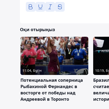
Оқи отырыңыз
11:04, Бүгін
10:19, Б
Потенциальная соперница
Бразил
Рыбакиной Фернандес в
счита
восторге от победы над
велич
Андреевой в Торонто
истор