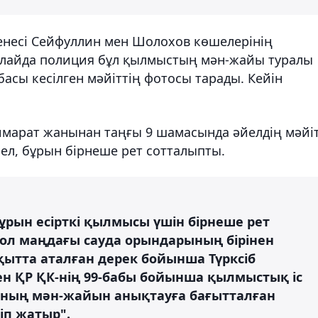
енесі Сейфуллин мен Шолохов көшелерінің
Алайда полиция бұл қылмыстың мән-жайы туралы
басы кесілген мәйіттің фотосы тарады. Кейін
имарат жанынан таңғы 9 шамасында әйелдің мәйіт
ел, бұрын бірнеше рет сотталыпты.
ұрын есірткі қылмысы үшін бірнеше рет
 сол маңдағы сауда орындарының бірінен
ақытта аталған дерек бойынша Түрксіб
н ҚР ҚК-нің 99-бабы бойынша қылмыстық іс
оның мән-жайын анықтауға бағытталған
ліп жатыр".