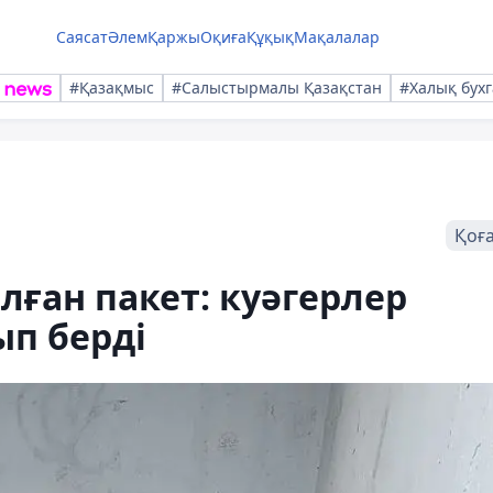
Саясат
Әлем
Қаржы
Оқиға
Құқық
Мақалалар
#Қазақмыс
#Салыстырмалы Қазақстан
#Халық бухг
Қоғ
ған пакет: куәгерлер
ып берді