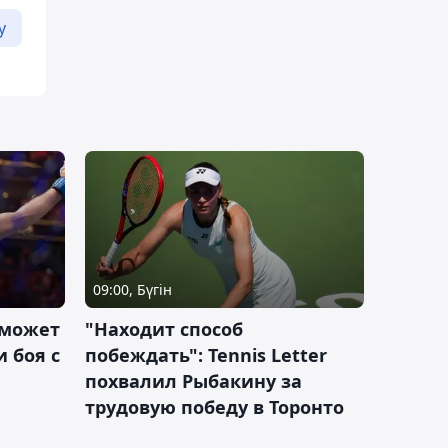
у
09:00, Бүгін
 может
"Находит способ
 боя с
побеждать": Tennis Letter
похвалил Рыбакину за
трудовую победу в Торонто