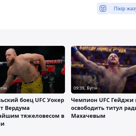
Пікір жаз
үгін
09:39, Бүгін
ьский боец UFC Уокер
Чемпион UFC Гейджи
ет Вердума
освободить титул ради
айшим тяжеловесом в
Махачевым
ии