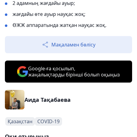
2 адамның жағдайы ауыр;
жағдайы өте ауыр науқас жоқ;
ӨЖЖ аппаратында жатқан науқас жоқ.
Мақаламен бөлісу
Google-ға қосылып,
жаңалықтарды бірінші болып оқыңыз
Аида Тақабаева
Қазақстан
COVID-19
Оқи отырыңыз