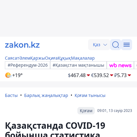
Қаз
Саясат
Әлем
Қаржы
Оқиға
Құқық
Мақалалар
#Референдум-2026
#Қазақстан мақтанышы
+19°
$
467.48
€
539.52
₽
5.73
Басты
Барлық жаңалықтар
Қоғам тынысы
Қоғам
09:01, 13 сәуір 2023
Қазақстанда COVID-19
бойынша статистика