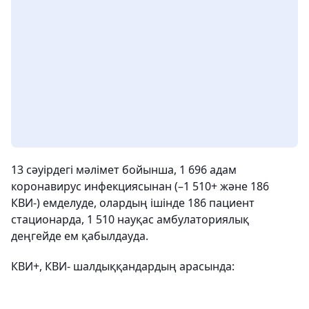
13 сәуірдегі мәлімет бойынша, 1 696 адам
коронавирус инфекциясынан (–1 510+ және 186
КВИ-) емделуде, олардың ішінде 186 пациент
стационарда, 1 510 науқас амбулаториялық
деңгейде ем қабылдауда.
КВИ+, КВИ- шалдыққандардың арасында: