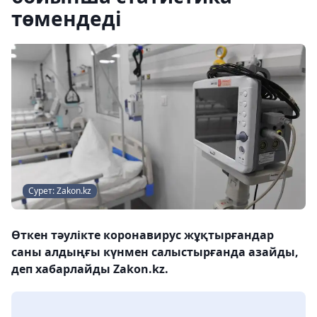
төмендеді
Сурет: Zakon.kz
Өткен тәулікте коронавирус жұқтырғандар
саны алдыңғы күнмен салыстырғанда азайды,
деп хабарлайды Zakon.kz.