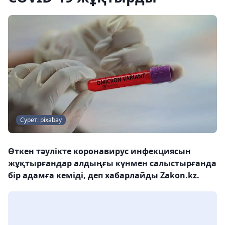
Сурет: pixabay
Өткен тәулікте коронавирус инфекциясын
жұқтырғандар алдыңғы күнмен салыстырғанда
бір адамға кеміді, деп хабарлайды Zakon.kz.