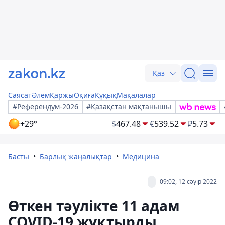
Қаз
Саясат
Әлем
Қаржы
Оқиға
Құқық
Мақалалар
#Референдум-2026
#Қазақстан мақтанышы
+29°
$
467.48
€
539.52
₽
5.73
Басты
Барлық жаңалықтар
Медицина
09:02, 12 сәуір 2022
Өткен тәулікте 11 адам
COVID-19 жұқтырды