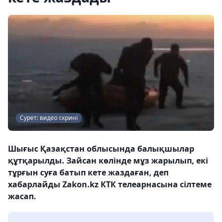
Сурет: видео скрині
Шығыс Қазақстан облысында балықшылар
құтқарылды. Зайсан көлінде мұз жарылып, екі
тұрғын суға батып кете жаздаған, деп
хабарлайды Zakon.kz КТК телеарнасына сілтеме
жасап.