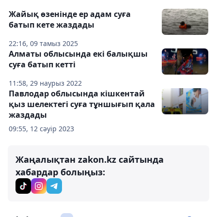
Жайық өзенінде ер адам суға
батып кете жаздады
22:16, 09 тамыз 2025
Алматы облысында екі балықшы
суға батып кетті
11:58, 29 наурыз 2022
Павлодар облысында кішкентай
қыз шелектегі суға тұншығып қала
жаздады
09:55, 12 сәуір 2023
Жаңалықтан zakon.kz сайтында
хабардар болыңыз: