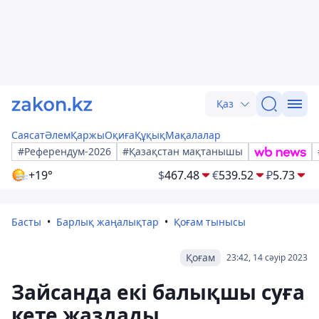
Қаз
Саясат
Әлем
Қаржы
Оқиға
Құқық
Мақалалар
#Референдум-2026
#Қазақстан мақтанышы
+19°
$
467.48
€
539.52
₽
5.73
Басты
Барлық жаңалықтар
Қоғам тынысы
Қоғам
23:42, 14 сәуір 2023
Зайсанда екі балықшы суға
кете жаздады