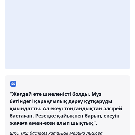
"Жағдай өте шиеленісті болды. Мұз
бетіндегі қараңғылық дереу құтқаруды
қиындатты. Ал екеуі тоңғандықтан әлсірей
бастаған. Резеңке қайықпен барып, екеуін
жағаға аман-есен алып шықтық".
ШҚО ТЖД баспасөз хатшысы Марина Лискова